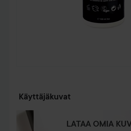
SIIRTYÄ JHK TUOTETIEDOT
Käyttäjäkuvat
LATAA OMIA KUV