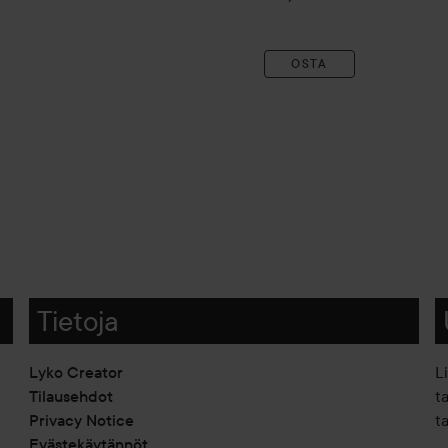
OSTA
Tietoja
Lyko Creator
L
Tilausehdot
t
Privacy Notice
ta
Evästekäytännöt