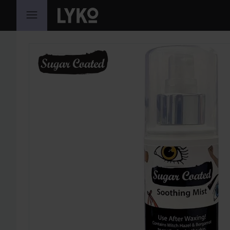
SIIRTYÄ JHK SISÄLTÖÖN