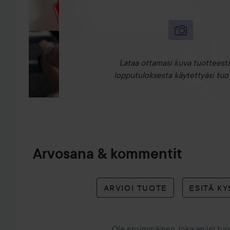
Lataa ottamasi kuva tuotteesta
lopputuloksesta käytettyäsi tuot
Arvosana & kommentit
ARVIOI TUOTE
ESITÄ K
Ole ensimmäinen, joka arvioi tu