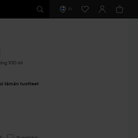
FI
d
xing
100 ml
entit
oi tämän tuotteet
ä
Suosikiksi