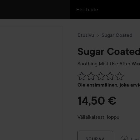
Etusivu
Sugar Coated
Sugar Coate
Soothing Mist Use After Wa
Siirtyä jhk Arvosana & komm
Ole ensimmäinen, joka arvi
14,50 €
Väliaikaisesti loppu
Lisä
SEURAA