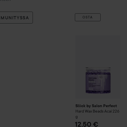
MMUNITYSSA
OSTA
Sliick by Salon Perfect
Har
Sliick by Salon Perfect
Hard Wax Beads Acai
226
g
12,50 €