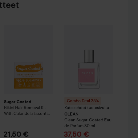
tteet
Soap Factory
Sugar Coated
Fjällskog
Bikini Hair Removal Kit With Calendula Essenti
Hand Soap
500 ml
2
4,50 €
Combo Deal 25%
CLEAN
Clean Sug
Combo Deal 25%
Sugar Coated
Bikini Hair Removal Kit
Katso ehdot tuotesivulta
With Calendula Essenti
CLEAN
200 g
Clean Sugar-Coated Eau
de Parfum
30 ml
Tarjoushinta
21,50 €
37,50 €