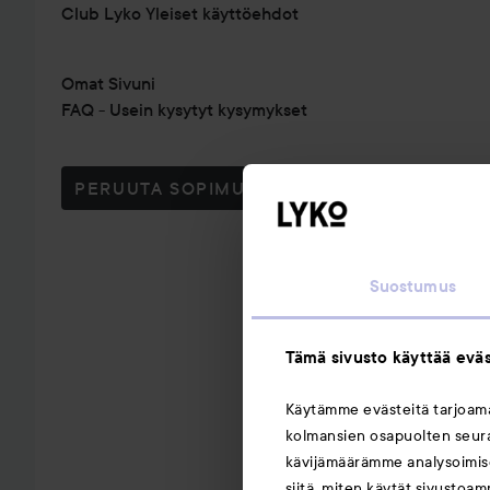
Club Lyko Yleiset käyttöehdot
Omat Sivuni
FAQ - Usein kysytyt kysymykset
PERUUTA SOPIMUS TÄSTÄ
Suostumus
Tämä sivusto käyttää eväs
Käytämme evästeitä tarjoa
kolmansien osapuolten seuran
kävijämäärämme analysoimise
siitä, miten käytät sivustoam