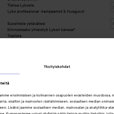
Tietoa Lykosta
Lyko professional -kampaamot & hiusgurut
Suosittele ystävällesi
Kiinnostaako yhteistyö Lykon kanssa?
Toplista
Alennuskoodit
Saavutettavuusseloste
Michael Edwards Fragrances of the World
Yksityiskohdat
teitä
mamme ensimmäisen ja kolmannen osapuolen evästeiden muodossa, 
ta, sisällön ja mainosten räätälöimiseen, sosiaalisen median ominai
Saattaisit myös tykätä
en. Lisäksi jaamme sosiaalisen median, mainosalan ja analytiikka-al
me. Kumppanimme voivat yhdistää näitä tietoja muihin tietoihin, joita o