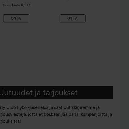
Suositeltu hinta 11,50 €
Suos. hinta 11,50 €
OSTA
OSTA
Uutuudet ja tarjoukset
iity Club Lyko -jäseneksi ja saat uutiskirjeemme ja
arjousviestejä, jotta et koskaan jää paitsi kampanjoista ja
rjouksista!