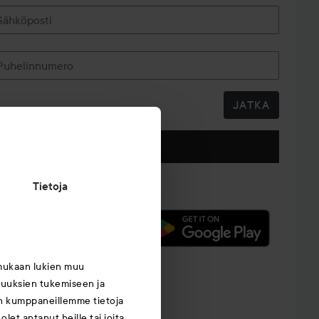
Sähköposti
Puhelinnumero
JATKA
Seuraa meitä
Tietoja
mukaan lukien muu
suuksien tukemiseen ja
an kumppaneillemme tietoja
let antanut heille tai joita