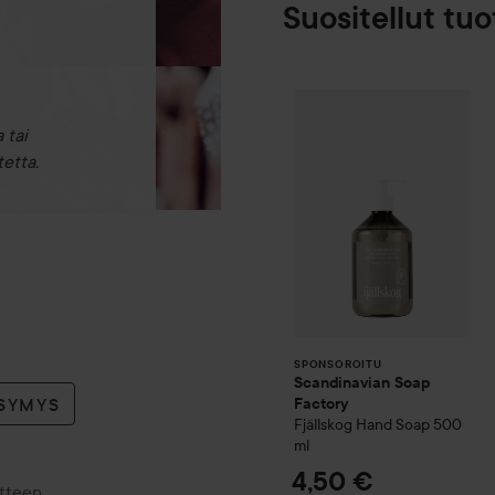
Suositellut tuo
Scandinavian 
SPONSOROITU
 tai
etta.
SPONSOROITU
Scandinavian Soap
YSYMYS
Factory
Fjällskog
Hand Soap
500
ml
4,50 €
otteen