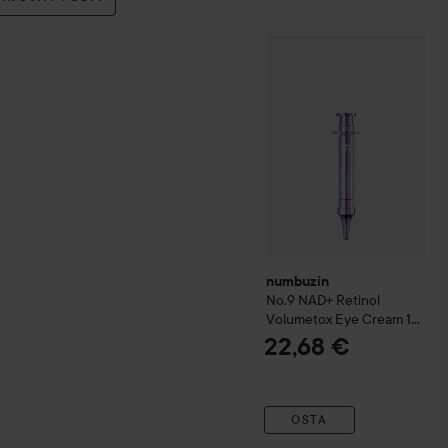
numbuzin
No.9 NAD+ Reti
numbuzin
No.9 NAD+ Retinol
Volumetox Eye Cream
10
ml
22,68 €
OSTA