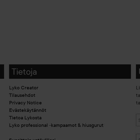
Tietoja
Lyko Creator
L
Tilausehdot
t
Privacy Notice
ta
Evästekäytännöt
Tietoa Lykosta
Lyko professional -kampaamot & hiusgurut
Suosittele ystävällesi