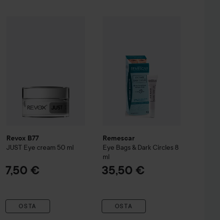
nol Volumetox Eye Cream
Revox B77
JUST
Eye cream
10 ml
50 ml
Remescar
Eye Bags & Dark Circles
22,68 €
7,50 €
Revox B77
Remescar
JUST
Eye cream
50 ml
Eye Bags & Dark Circles
8
ml
7,50 €
35,50 €
OSTA
OSTA