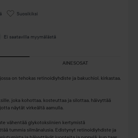
ä
Suosikiksi
Ei saatavilla myymälästä
AINESOSAT
ossa on tehokas retinoidiyhdiste ja bakuchiol, kirkastaa,
lle, joka kohottaa, kosteuttaa ja silottaa, häivyttää
jotta näytät virkeältä aamulla.
ute vähentää glykotoksiinien kertymistä
ttää tummia silmänalusia. Edistynyt retinoidiyhdiste ja
siutumista ja häivyttävät juonteita ja ryppyjä, kun taas