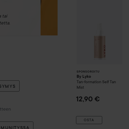
By Lyko
Tan-fo
SPONSOROITU
 tai
etta.
SPONSOROITU
By Lyko
Tan-formation Self Tan
YSYMYS
Mist
12,90 €
otteen
OSTA
MMUNITYSSA