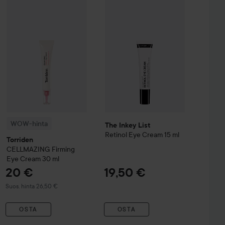
rmation Self Tan Mist
The Inkey List
Retinol Eye Cream
20
1
12,90 €
WOW-hinta
Torriden
CELLMAZING
Firming Eye Cream
30 ml
Suosite
WOW-hinta
The Inkey List
Retinol Eye Cream
15 ml
Torriden
CELLMAZING
Firming
Eye Cream
30 ml
20 €
19,50 €
Suositeltu hinta 26,50 €
Suos. hinta 26,50 €
OSTA
OSTA