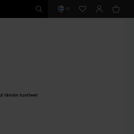
FI
entit
oi tämän tuotteet