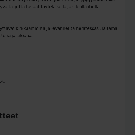
ltä, jotta heräät täyteläisellä ja sileällä iholla –
tävät kirkkaammilta ja levänneiltä herätessäsi, ja tämä
tuna ja sileänä.
holle joka ilta.
020
tteet