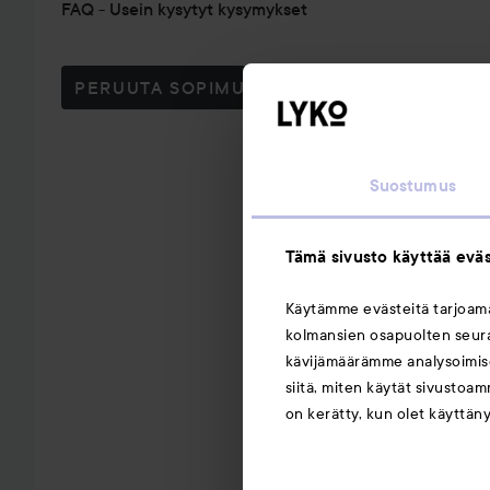
FAQ - Usein kysytyt kysymykset
PERUUTA SOPIMUS TÄSTÄ
Suostumus
Tämä sivusto käyttää eväs
Käytämme evästeitä tarjoa
kolmansien osapuolten seuran
kävijämäärämme analysoimise
siitä, miten käytät sivustoam
on kerätty, kun olet käyttän