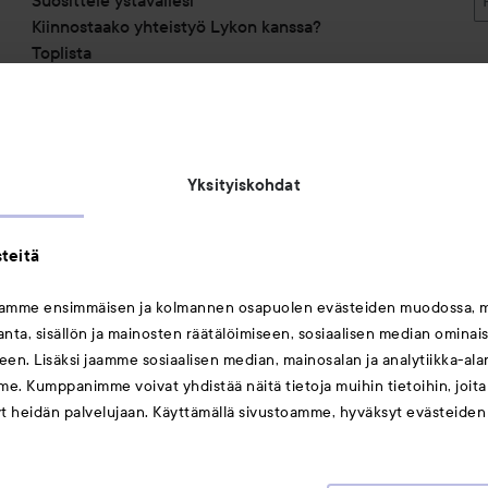
Kiinnostaako yhteistyö Lykon kanssa?
Toplista
Alennuskoodit
Saavutettavuusseloste
Michael Edwards Fragrances of the World
Yksityiskohdat
teitä
mamme ensimmäisen ja kolmannen osapuolen evästeiden muodossa, 
ta, sisällön ja mainosten räätälöimiseen, sosiaalisen median ominai
Saattaisit myös tykätä
en. Lisäksi jaamme sosiaalisen median, mainosalan ja analytiikka-al
me. Kumppanimme voivat yhdistää näitä tietoja muihin tietoihin, joita o
Huulet
yt heidän palvelujaan. Käyttämällä sivustoamme, hyväksyt evästeiden
Meikit
Hiukset