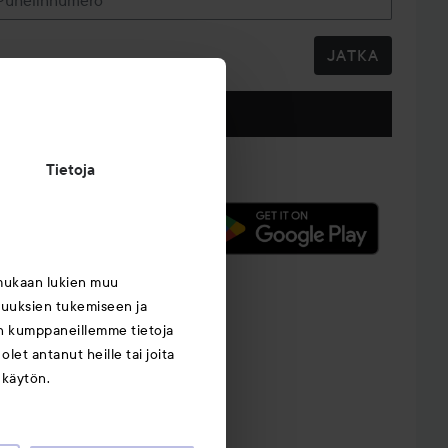
JATKA
Seuraa meitä
Tietoja
mukaan lukien muu
suuksien tukemiseen ja
an kumppaneillemme tietoja
let antanut heille tai joita
 käytön.