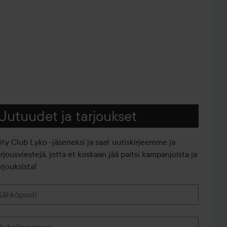
Uutuudet ja tarjoukset
iity Club Lyko -jäseneksi ja saat uutiskirjeemme ja
arjousviestejä, jotta et koskaan jää paitsi kampanjoista ja
rjouksista!
Sähköposti
Puhelinnumero