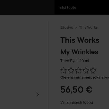
Etusivu
This Works
This Works
My Wrinkles
Tired Eyes
20 ml
Siirtyä jhk Arvosana & komm
Ole ensimmäinen, joka arvi
56,50 €
Väliaikaisesti loppu