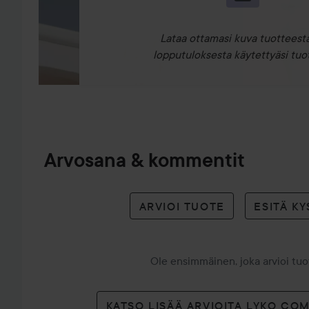
Lataa ottamasi kuva tuotteesta
lopputuloksesta käytettyäsi tuot
Arvosana & kommentit
ARVIOI TUOTE
ESITÄ K
Ole ensimmäinen, joka arvioi tu
KATSO LISÄÄ ARVIOITA LYKO CO