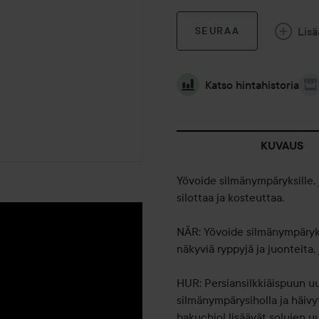
Lisä
SEURAA
Katso hintahistoria
KUVAUS
Yövoide silmänympäryksille, j
silottaa ja kosteuttaa.
NÄR: Yövoide silmänympäryksi
näkyviä ryppyjä ja juonteita, 
HUR: Persiansilkkiäispuun u
silmänympärysiholla ja häivy
bakuchiol lisäävät solujen uu