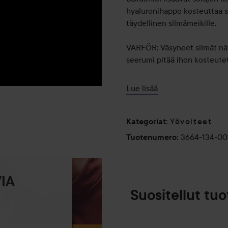
hyaluronihappo kosteuttaa syvä
täydellinen silmämeikille.
VARFÖR: Väsyneet silmät näyt
seerumi pitää ihon kosteutet
Käyttö:
Lue lisää
Hiero kevyesti silmänympärysi
20 ml
Yövoiteet
Kategoriat
:
3664-134-0
Tuotenumero
:
IA
Suositellut tuo