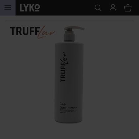
SIIRTYÄ JHK SISÄLTÖÖN