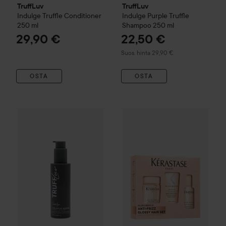
TruffLuv
TruffLuv
Indulge
Truffle Conditioner
Indulge
Purple Truffle
250 ml
Shampoo
250 ml
29,90 €
22,50 €
Suositeltu hinta 29,90 €
Suos. hinta 29,90 €
OSTA
OSTA
TruffLuv
Indulge
Truffle Serum
100 ml
Kérastase
Gloss Absolu
Gloss 
64,50 €