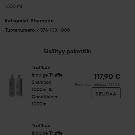
1000 ml
Shampoo
Kategoriat
:
4076-103-1000
Tuotenumero
:
Sisältyy pakettiin
TruffLuv
Indulge
Truffle
117,90 €
Shampoo
Ilman pakettihintaa: 131,40 €
1000ml &
SEURAA
Conditioner
1000ml
TruffLuv
Indulge
Truffle