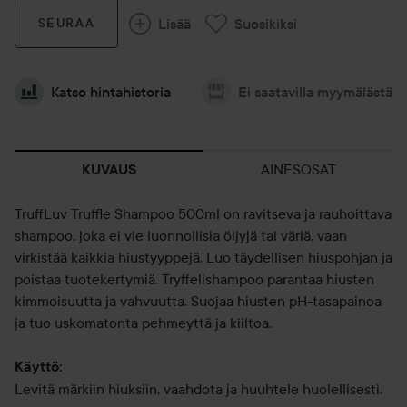
Lisää
Suosikiksi
SEURAA
Katso hintahistoria
Ei saatavilla myymälästä
AINESOSAT
KUVAUS
TruffLuv Truffle Shampoo 500ml on ravitseva ja rauhoittava
shampoo, joka ei vie luonnollisia öljyjä tai väriä, vaan
virkistää kaikkia hiustyyppejä. Luo täydellisen hiuspohjan ja
poistaa tuotekertymiä. Tryffelishampoo parantaa hiusten
kimmoisuutta ja vahvuutta. Suojaa hiusten pH-tasapainoa
ja tuo uskomatonta pehmeyttä ja kiiltoa.
Käyttö:
Levitä märkiin hiuksiin, vaahdota ja huuhtele huolellisesti.