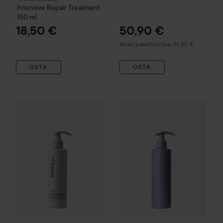
Intensive Repair Treatment
150 ml
18,50 €
50,90 €
Ilman pakettihintaa: 56,80 €
OSTA
OSTA
TruffLuv
Indulge
Truffle Conditioner
250 ml
29,90 €
TruffLuv
Indulge
Purple Truffl