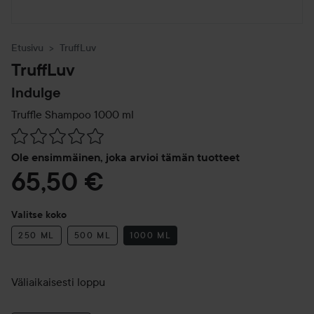
Etusivu
TruffLuv
TruffLuv
Indulge
Truffle Shampoo
1000 ml
Siirtyä jhk Arvosana & kommentit
Ole ensimmäinen, joka arvioi tämän tuotteet
65,50 €
Valitse koko
250 ML
500 ML
1000 ML
Väliaikaisesti loppu