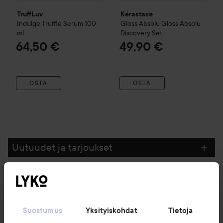
TruffLuv
Kérastase
Indulge
Truffle Serum
100
Gloss Absolu
Gloss Absolu
ml
Discovery Set
64,50 €
49,90 €
OSTA
OSTA
Uutuudet ja tarjoukset
Seuraa meitä
Suostumus
Yksityiskohdat
Tietoja
Asiakaspalvelu