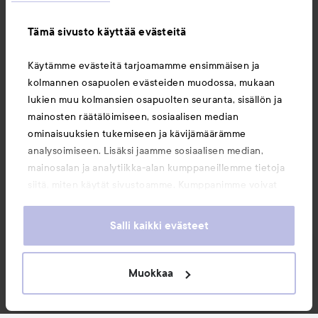
Tämä sivusto käyttää evästeitä
Tietoja
Käytämme evästeitä tarjoamamme ensimmäisen ja
kolmannen osapuolen evästeiden muodossa, mukaan
Saattaisit myös tykätä
lukien muu kolmansien osapuolten seuranta, sisällön ja
mainosten räätälöimiseen, sosiaalisen median
ominaisuuksien tukemiseen ja kävijämäärämme
analysoimiseen. Lisäksi jaamme sosiaalisen median,
mainosalan ja analytiikka-alan kumppaneillemme tietoja
siitä, miten käytät sivustoamme. Kumppanimme voivat
yhdistää näitä tietoja muihin tietoihin, joita olet antanut
heille tai joita on kerätty, kun olet käyttänyt heidän
Salli kaikki evästeet
palvelujaan. Käyttämällä sivustoamme, hyväksyt
evästeiden käytön.
Muokkaa
Copyright 2026