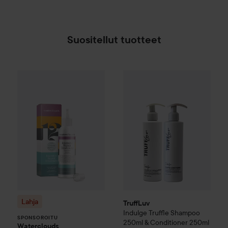
Suositellut tuotteet
Lahja
Waterclouds
Intensive Repair Treatment
15
SPONSOROITU
TruffLuv
Indulge
Truffle Sham
Lahja
TruffLuv
Indulge
Truffle Shampoo
SPONSOROITU
250ml & Conditioner 250ml
Waterclouds