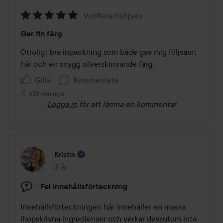
Verifierad köpare
Betyg:
Ger fin färg
5
av
Otroligt bra inpackning som både gav mig följsamt 
5
hår och en snygg silverskimrande färg. 
Gilla
Kommentera
638 visningar
Logga in
för att lämna en kommentar
Kristin
3 år
Inlägget skapades 3 år
Fel innehållsförteckning
Innehållsförteckningen här innehåller en massa 
ihopskrivna ingredienser och verkar dessutom inte 