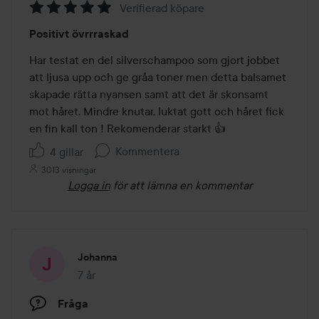
Verifierad köpare
Betyg:
Positivt övrrraskad
5
av
Har testat en del silverschampoo som gjort jobbet 
5
att ljusa upp och ge gråa toner men detta balsamet 
skapade rätta nyansen samt att det är skonsamt 
mot håret. Mindre knutar, luktat gott och håret fick 
en fin kall ton ! Rekomenderar starkt 👍
Kommentera
4 gillar
3013 visningar
Logga in
för att lämna en kommentar
Johanna
7 år
Inlägget skapades 7 år
Fråga