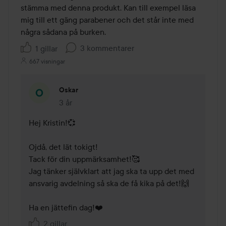
stämma med denna produkt. Kan till exempel läsa 
mig till ett gäng parabener och det står inte med 
några sådana på burken.
3 kommentarer
1 gillar
667 visningar
Oskar
3 år
Kommentaren lades 3 år
Hej Kristin!💞

Ojdå, det lät tokigt!

Tack för din uppmärksamhet!🥰 

Jag tänker självklart att jag ska ta upp det med 
ansvarig avdelning så ska de få kika på det!🙌

Ha en jättefin dag!❤️
2 gillar