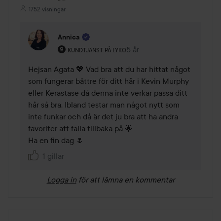
1752 visningar
Annica
Användarens roll: Kundtjänst på Lyko.
5 år
Kommentaren lades 5 år
KUNDTJÄNST PÅ LYKO
Hejsan Agata 💖 Vad bra att du har hittat något 
som fungerar bättre för ditt hår i Kevin Murphy 
eller Kerastase då denna inte verkar passa ditt 
hår så bra. Ibland testar man något nytt som 
inte funkar och då är det ju bra att ha andra 
favoriter att falla tillbaka på 🌟

Ha en fin dag 🌷
1 gillar
Logga in
för att lämna en kommentar