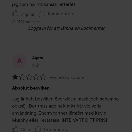
jag som ”svintokänsla” efteråt!
Kommentera
2 gillar
1599 visningar
Logga in
för att lämna en kommentar
Agata
5 år
Inlägget skapades 5 år
Verifierad köpare
Betyg:
Absolut besviken
1
av
Jag är helt besviken över detta mask (och schampo 
5
också).  Det trasslade helt mitt hår vid varje 
användning. Enorm torrhet jämfört med Kevin 
Murphy eller Kerastase. INTE VÄRT DITT PRIS!
Gilla
1 kommentar