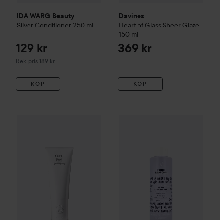
IDA WARG Beauty
Davines
Silver
Conditioner
250 ml
Heart of Glass
Sheer Glaze
150 ml
129 kr
369 kr
Rekommenderat pris 189 kr
Rek. pris 189 kr
KÖP
KÖP
Oribe
Silverati
Conditioner
200 ml
670 kr
Four Reasons
Original
Silver C