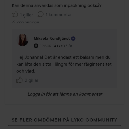
Kan denna användas som inpackning också?
1 kommentar
1 gillar
2722 visningar
Mikaela Kundtjänst
Användarens roll: Frisör på Lyko.
7 år
Kommentaren lades 7 år
FRISÖR PÅ LYKO
Hej Johanna! Det är endast ett balsam men du 
kan låta den sitta i längre för mer färgintensitet 
och vård.
2 gillar
Logga in
för att lämna en kommentar
SE FLER OMDÖMEN PÅ LYKO COMMUNITY