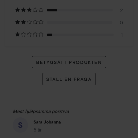
13
2
betyg
0
1
BETYGSÄTT PRODUKTEN
STÄLL EN FRÅGA
Mest hjälpsamma positiva
Sara Johanna
5 år
Inlägget skapades 5 år