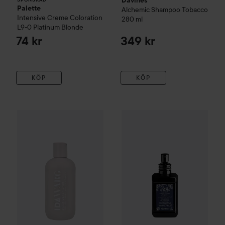
Davines
Palette
Alchemic
Shampoo Tobacco
Intensive Creme Coloration
280 ml
L9-0 Platinum Blonde
74 kr
349 kr
KÖP
KÖP
Davines
Heart of Glass
129 kr
Sheer 
IDA WARG Beauty
Silver
Conditioner
250 ml
Rekommenderat pris 189 kr