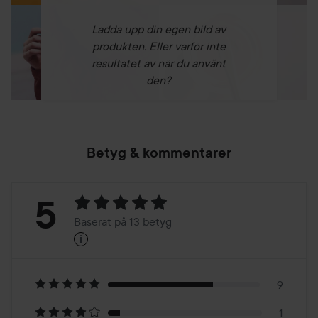
Ladda upp din egen bild av
produkten. Eller varför inte
resultatet av när du använt
den?
Betyg & kommentarer
Betyg:
5
Baserat på 13 betyg
i
5
Baserat
på
9
1