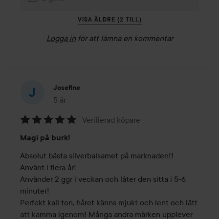
VISA ÄLDRE (2 TILL)
Logga in
för att lämna en kommentar
Josefine
5 år
Inlägget skapades 5 år
Verifierad köpare
Betyg:
Magi på burk!
5
av
Absolut bästa silverbalsamet på marknaden!! 
5
Använt i flera år! 

Använder 2 ggr i veckan och låter den sitta i 5-6 
minuter! 

Perfekt kall ton, håret känns mjukt och lent och lätt 
att kamma igenom! Många andra märken upplever 