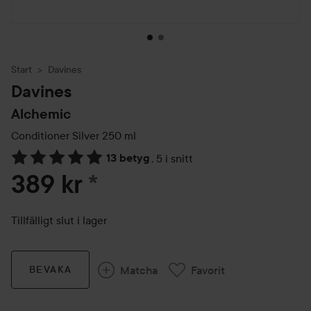
Start
Davines
Davines
Alchemic
Conditioner Silver
250 ml
13 betyg
,
5 i snitt
Hoppa till Betyg & kommentarer
389 kr
*
Tillfälligt slut i lager
Matcha
Favorit
BEVAKA