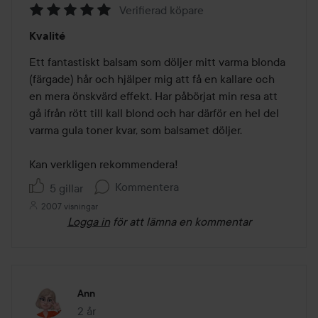
Verifierad köpare
Betyg:
Kvalité
5
av
Ett fantastiskt balsam som döljer mitt varma blonda 
5
(färgade) hår och hjälper mig att få en kallare och 
en mera önskvärd effekt. Har påbörjat min resa att 
gå ifrån rött till kall blond och har därför en hel del 
varma gula toner kvar, som balsamet döljer. 

Kan verkligen rekommendera! 
Kommentera
5 gillar
2007 visningar
Logga in
för att lämna en kommentar
Ann
2 år
Inlägget skapades 2 år