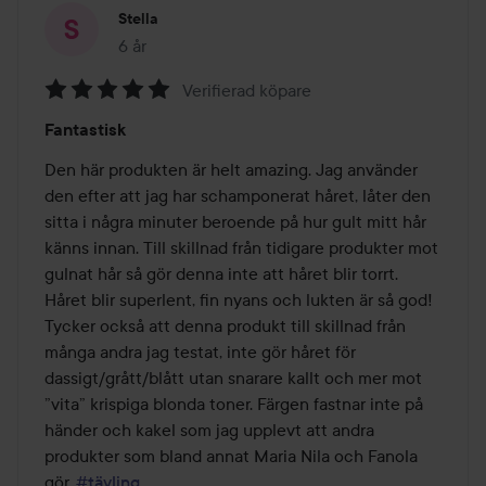
Stella
6 år
Inlägget skapades 6 år
Verifierad köpare
Betyg:
Fantastisk
5
av
Den här produkten är helt amazing. Jag använder 
5
den efter att jag har schamponerat håret, låter den 
sitta i några minuter beroende på hur gult mitt hår 
känns innan. Till skillnad från tidigare produkter mot 
gulnat hår så gör denna inte att håret blir torrt. 
Håret blir superlent, fin nyans och lukten är så god! 
Tycker också att denna produkt till skillnad från 
många andra jag testat, inte gör håret för 
dassigt/grått/blått utan snarare kallt och mer mot 
”vita” krispiga blonda toner. Färgen fastnar inte på 
händer och kakel som jag upplevt att andra 
produkter som bland annat Maria Nila och Fanola 
gör. 
#tävling