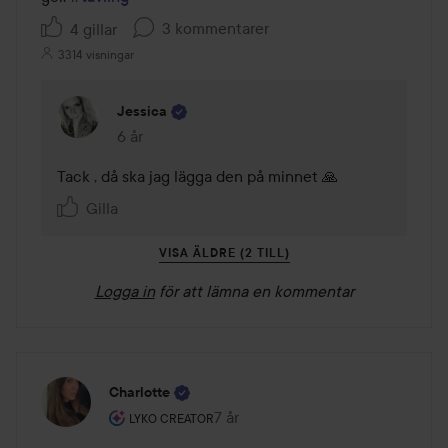
3 kommentarer
4 gillar
3314 visningar
Jessica
6 år
Kommentaren lades 6 år
Tack , då ska jag lägga den på minnet 🙏
Gilla
VISA ÄLDRE (2 TILL)
Logga in
för att lämna en kommentar
Charlotte
Användarens roll: Lyko Creator.
7 år
Inlägget skapades 7 år
LYKO CREATOR