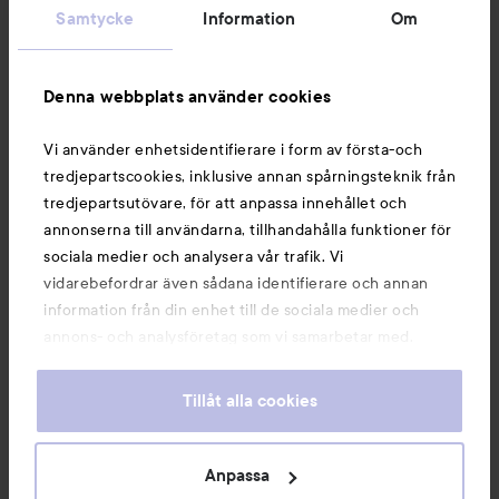
Samtycke
Information
Om
Information
Denna webbplats använder cookies
Du kanske också gillar
Vi använder enhetsidentifierare i form av första-och
tredjepartscookies, inklusive annan spårningsteknik från
tredjepartsutövare, för att anpassa innehållet och
annonserna till användarna, tillhandahålla funktioner för
sociala medier och analysera vår trafik. Vi
vidarebefordrar även sådana identifierare och annan
information från din enhet till de sociala medier och
annons- och analysföretag som vi samarbetar med.
Dessa kan i sin tur kombinera informationen med annan
information som du har tillhandahållit eller som de har
Tillåt alla cookies
samlat in när du har använt deras tjänster. Du godkänner
våra cookies vid fortsatt användande av vår webbplats.
Copyright 2026
För information om hur du kan ändra inställningarna för
Anpassa
E-handel av Avensia
cookies, se vår
Cookie Policy