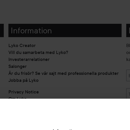
Information
Lyko Creator
B
Vill du samarbeta med Lyko?
o
Investerarrelationer
k
Salonger
Är du frisör? Se vår sajt med professionella produkter
Jobba på Lyko
Privacy Notice
Om Lyko
Tillgänglighetsredogörelse
Topplista
Rabattkoder