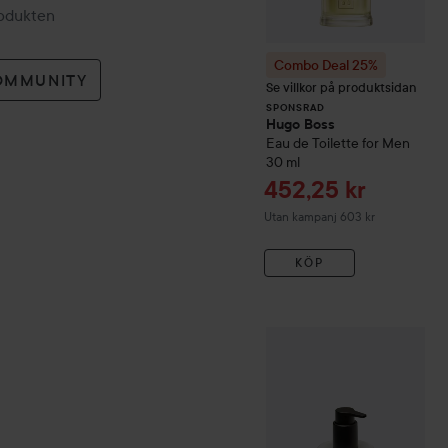
rodukten
Combo Deal 25%
OMMUNITY
Se villkor på produktsidan
SPONSRAD
Hugo Boss
Eau de Toilette for Men
30 ml
Reapris
452,25 kr
Utan kampanj 603 kr
KÖP
Kampanj 47%
EDO
Body Lo