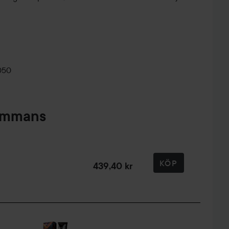
050
sammans
KÖP
439,40 kr