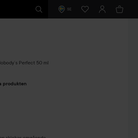
SE
Nobody´s Perfect
50 ml
arer
ta produkten
, kan skickas omgående.