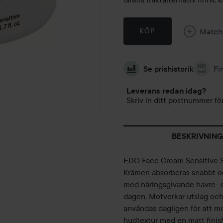
Match
KÖP
Se prishistorik
Fi
Leverans redan idag?
Skriv in ditt postnummer för
BESKRIVNING
EDO Face Cream Sensitive Ski
Krämen absorberas snabbt och
med näringsgivande havre- o
dagen. Motverkar utslag och 
användas dagligen för att mo
hudtextur med en matt finis