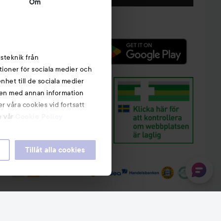
Om
steknik från
tioner för sociala medier och
nhet till de sociala medier
nen med annan information
r våra cookies vid fortsatt
e vår
Cookie Policy
Tillåt alla cookies