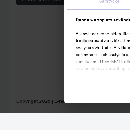
Samtycke
Denna webbplats använde
Vi använder enhetsidentifier
tredjepartsutövare, för att 
analysera vår trafik. Vi vida
och annons- och analysföret
som du har tillhandahållit el
användande av vår webbplats.
Copyright 2026
E-handel av Avensia