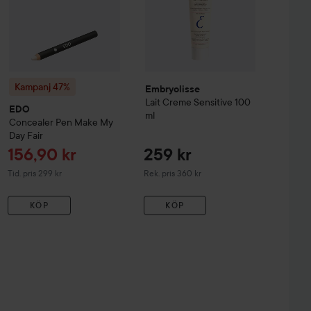
Kampanj 47%
Embryolisse
Lait Creme Sensitive
100
EDO
ml
Concealer Pen Make My
Day
Fair
Reapris
156,90 kr
259 kr
Tidigare pris 299 kr
Rekommenderat pris 360 kr
Tid. pris 299 kr
Rek. pris 360 kr
KÖP
KÖP