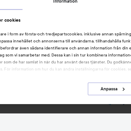
Information
Michael Edwards Fragrances of the World
Cookie Consent
r cookies
Privacy Notice for Suppliers and other Business
Partners
are i form av första-och tredjepartscookies, inklusive annan spårning
anpassa innehållet och annonserna till användarna, tillhandahålla funk
Du kanske också gillar
rebefordrar även sådana identifierare och annan information från din e
ag som vi samarbetar med. Dessa kan i sin tur kombinera informatio
ler som de har samlat in när du har använt deras tjänster. Du godkänne
Smink
 För information om hur du kan ändra inställningarna för cookies, s
Hårnålar
Hårsnoddar
Anpassa