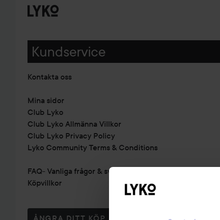
Kundservice
Kontakta oss
Mina sidor
Club Lyko
Club Lyko Allmänna Villkor
Club Lyko Privacy Policy
Lyko Community Terms & Conditions
FAQ- Vanliga frågor & svar
Köpvillkor
ÅNGRA DITT KÖP