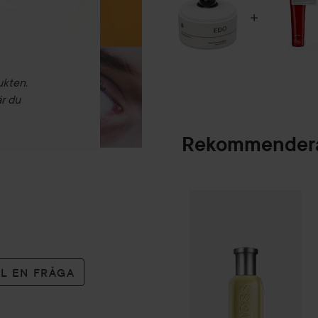
ukten.
är du
Rekommendera
Combo Deal 25%
SPONSRAD
LL EN FRÅGA