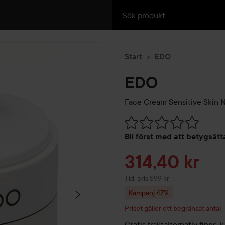
Start
EDO
EDO
Face Cream Sensitive Skin 
Hoppa till Betyg & komment
Bli först med att betygsät
Reapris
314,40 kr
Tidigare pris 599 kr
Tid. pris 599 kr
Kampanj 47%
Priset gäller ett begränsat antal
Gratis fraktalternativ finns