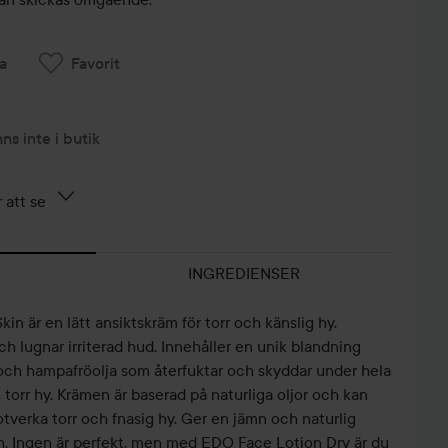
a
Favorit
nns inte i butik
 att se
INGREDIENSER
n är en lätt ansiktskräm för torr och känslig hy.
 lugnar irriterad hud. Innehåller en unik blandning
ch hampafröolja som återfuktar och skyddar under hela
torr hy. Krämen är baserad på naturliga oljor och kan
tverka torr och fnasig hy. Ger en jämn och naturlig
h. Ingen är perfekt, men med EDO Face Lotion Dry är du