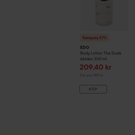
Kampanj 47%
EDO
Body Lotion The Dude
Abides
300 ml
Reapris
209,40 kr
Tidigare pris 399 kr
Tid. pris 399 kr
KÖP