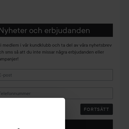
Nyheter och erbjudanden
li medlem i vår kundklubb och ta del av våra nyhetsbrev
ch sms så att du inte missar några erbjudanden eller
ampanjer!
E-post
Telefonnummer
FORTSÄTT
Följ oss