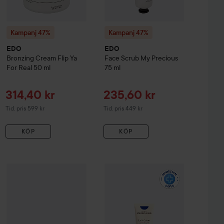
Kampanj 47%
Kampanj 47%
EDO
EDO
Bronzing Cream Flip Ya
Face Scrub My Precious
For Real
50 ml
75 ml
Reapris
Reapris
314,40 kr
235,60 kr
Tidigare pris 599 kr
Tidigare pris 449 kr
Tid. pris 599 kr
Tid. pris 449 kr
KÖP
KÖP
Reapris
Reapris
209,40 kr
156,90 kr
tion The Dude Abides
Kampanj 47%
EDO
Concealer Pen Make My Day
300 ml
Embryolisse
Lait Creme Sensitive
Fair
1
Tidigare pris 399 kr
Tidigare pris 299 kr