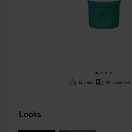
14 looks
56 användarbi
HOPPA TILL PRODUKTINFORMATION
Looks
🌞🤩🌸