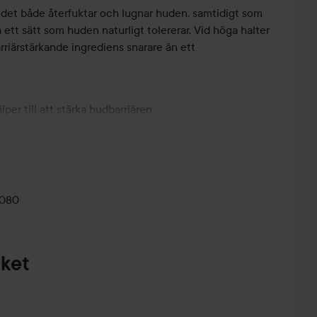
 det både återfuktar och lugnar huden, samtidigt som
 ett sätt som huden naturligt tolererar. Vid höga halter
rriärstärkande ingrediens snarare än ett
lper till att stärka hudbarriären
vid yttre påfrestningar
ens fuktbalans över tid
ter utan att kännas tung
0080
aket
soside, Asiaticoside, Asiatic Acid, Madecassic Acid