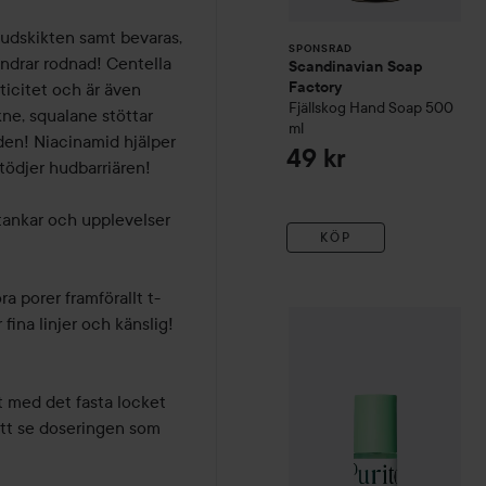
100 ml
udskikten samt bevaras, 
SPONSRAD
ndrar rodnad! Centella 
Scandinavian Soap
ticitet och är även 
Factory
Fjällskog
Hand Soap
500
e, squalane stöttar 
ml
den! Niacinamid hjälper 
49 kr
tödjer hudbarriären! 

ankar och upplevelser 
KÖP
 porer framförallt t-
ina linjer och känslig! 
WOW-pris
Purito
Wonder Re
t med det fasta locket 
att se doseringen som 