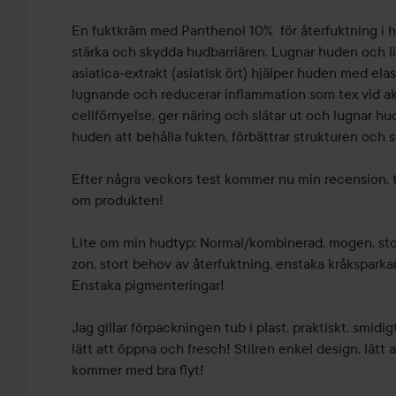
En fuktkräm med Panthenol 10%  för återfuktning i h
stärka och skydda hudbarriären. Lugnar huden och li
asiatica-extrakt (asiatisk ört) hjälper huden med elas
lugnande och reducerar inflammation som tex vid akn
cellförnyelse, ger näring och slätar ut och lugnar hu
huden att behålla fukten, förbättrar strukturen och s
Efter några veckors test kommer nu min recension, t
om produkten! 

Lite om min hudtyp: Normal/kombinerad, mogen, stora
zon, stort behov av återfuktning, enstaka kråksparkar f
Enstaka pigmenteringar! 

Jag gillar förpackningen tub i plast, praktiskt, smidig
lätt att öppna och fresch! Stilren enkel design, lätt 
kommer med bra flyt! 
