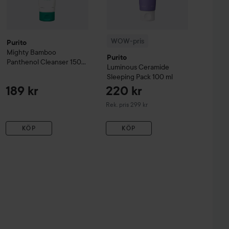
WOW-pris
Purito
Mighty Bamboo
Purito
Panthenol Cleanser
150
Luminous Ceramide
ml
Sleeping Pack
100 ml
189 kr
220 kr
Rekommenderat pris 299 kr
Rek. pris 299 kr
KÖP
KÖP