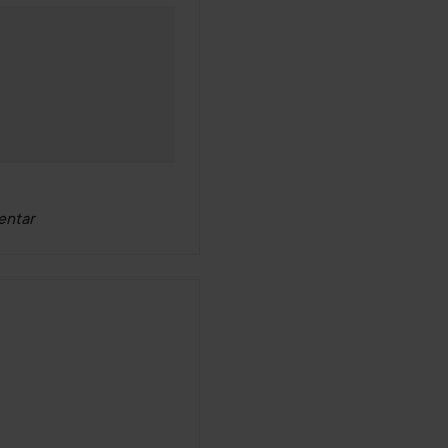
ader
entar
er