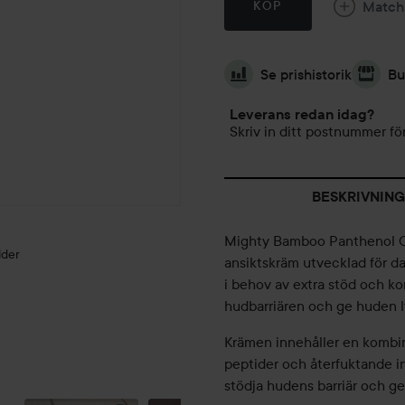
Match
KÖP
Se prishistorik
Bu
Leverans redan idag?
Skriv in ditt postnummer för
BESKRIVNING
Mighty Bamboo Panthenol Cr
lder
ansiktskräm utvecklad för da
i behov av extra stöd och kom
hudbarriären och ge huden l
Krämen innehåller en kombin
peptider och återfuktande in
SÅÅÅ
stödja hudens barriär och ge
TREVLIG