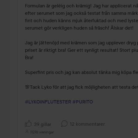
Formulan är geléig och krämig! Jag har applicerat någ
efter serumet som jag också testat från samma märke
fint och huden känns mjuk återfuktad och med lyst
serumet gör verkligen huden så fräsch! Älskar det! 

Jag är jättenöjd med krämen som jag upplever dryg 
priset är riktigt bra! Ger ett synligt resultat! Stort pl
Bra! 

Superfint pris och jag kan absolut tänka mig köpa fler
🌸Tack Lyko för att jag fick möjligheten att testa det
#LYKOINFLUTESTER
#PURITO
12 kommentarer
39 gillar
11216 visningar