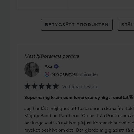
betyg
BETYGSÄTT PRODUKTEN
STÄ
Mest hjälpsamma positiva
Aka
Användarens roll: Lyko Creator.
8 månader
Inlägget skapades 8 månad
LYKO CREATOR
Verifierad testare
Betyg:
Superhärlig kräm som levererar synligt resultat🌸
5
av
Jag har fått möjlighet att testa denna sköna återfuk
5
Mighty Bamboo Panthenol Cream från Purito som är 
har länge varit så nyfiken på just Koreansk hudvård då
mycket positivt om det! Det gjorde mig glad att få ära