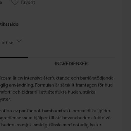
a
Favorit
tikssaldo
 att se
INGREDIENSER
eam är en intensivt återfuktande och barriärstödjande
glig användning. Formulan är särskilt framtagen för hud
fort, och bidrar till att återfukta huden, stärka
yster.
ation av panthenol, bambuextrakt, ceramidlika lipider,
gredienser som hjälper till att bevara hudens fuktnivå,
SIMPLESTYLE✨
HUDVÅRDSRUTIN
K BEAUTY
G
 huden en mjuk, smidig känsla med naturlig lyster.
💗
🫧✨
ASMR
V