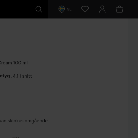
SE
Cream
100 ml
betyg
,
4.1 i snitt
arer
r, kan skickas omgående