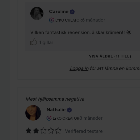
Caroline
Användarens roll: Lyko Creator.
6 månader
Kommentaren lades 6 mån
LYKO CREATOR
Vilken fantastisk recension, älskar krämen!! 🤩
1 gillar
VISA ÄLDRE (11 TILL)
Logga in
för att lämna en komm
Mest hjälpsamma negativa
Nathalie
Användarens roll: Lyko Creator.
8 månader
Inlägget skapades 8 månad
LYKO CREATOR
Verifierad testare
Betyg: