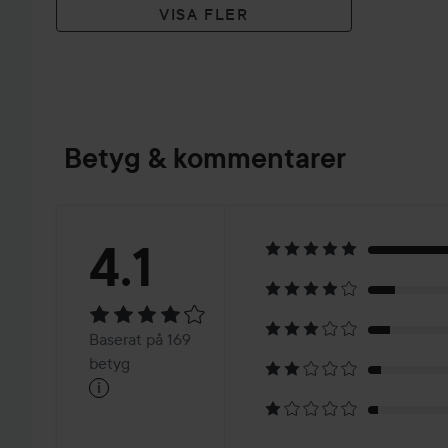
VISA FLER
Betyg & kommentarer
Betyg:
4.1
4.1
Baserat
Baserat på 169
på
betyg
i
169