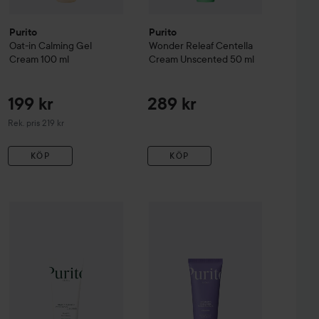
Purito
Purito
Oat-in Calming Gel
Wonder Releaf Centella
Cream
100 ml
Cream Unscented
50 ml
199 kr
289 kr
Rekommenderat pris 219 kr
Rek. pris 219 kr
KÖP
KÖP
Purito
Mighty Bamboo Panthenol Cleanser
228 kr
150 ml
189 kr
leaf Centella Serum Unscented
WOW-pris
60 ml
Purito
Luminous Ceramid
Rekommenderat pris 329 kr