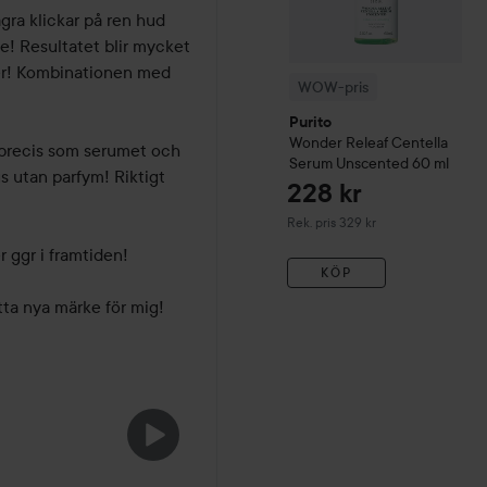
ra klickar på ren hud 
! Resultatet blir mycket 
er! Kombinationen med 
WOW-pris
Purito
Wonder Releaf Centella
precis som serumet och 
Serum Unscented
60 ml
us utan parfym! Riktigt 
228 kr
Rekommenderat pris 329 kr
Rek. pris 329 kr
 ggr i framtiden! 

KÖP
ta nya märke för mig! 
