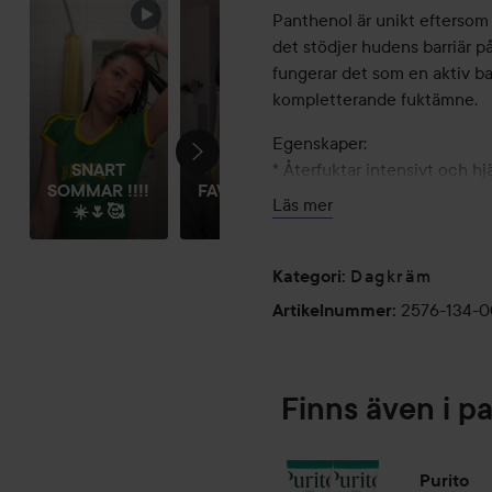
Panthenol är unikt eftersom
det stödjer hudens barriär på
fungerar det som en aktiv ba
kompletterande fuktämne.
Egenskaper:
* Återfuktar intensivt och hjä
SNART
MINA
SOMMAR !!!!
FAVORITPRODUKTER!!
* Bidrar till att lugna huden 
Läs mer
☀️🌷🥰
😮‍...
* Hjälper till att bevara hud
* Ger huden komfort och lys
Dagkräm
Kategori
:
Nyckelingredienser:
2576-134-
Artikelnummer
:
* Panthenol (10 %)
* Bambusa Vulgaris Extract
* Squalane
* Niacinamide
Finns även i p
* Sodium Hyaluronate
* Centella-derivat – Madecas
* Copper Tripeptide-1
Purito