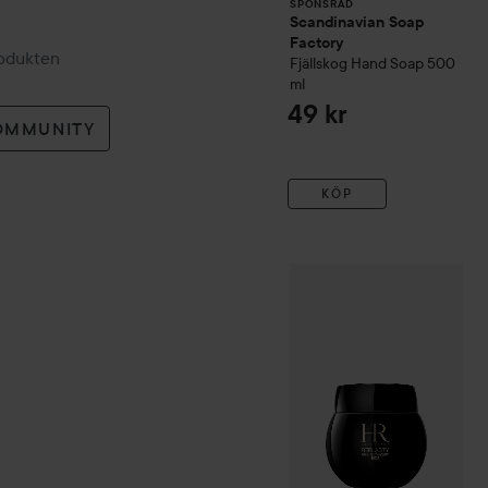
SPONSRAD
Scandinavian Soap
Factory
rodukten
Fjällskog
Hand Soap
500
ml
49 kr
OMMUNITY
KÖP
Helena Rubinstein
Re-Plas