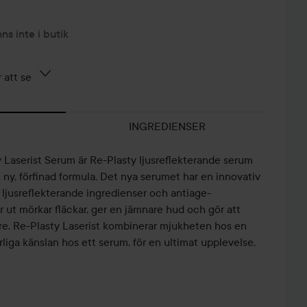
nns inte i butik
 att se
INGREDIENSER
 Laserist Serum är Re-Plasty ljusreflekterande serum
ny, förfinad formula. Det nya serumet har en innovativ
 ljusreflekterande ingredienser och antiage-
 ut mörkar fläckar, ger en jämnare hud och gör att
tre. Re-Plasty Laserist kombinerar mjukheten hos en
iga känslan hos ett serum, för en ultimat upplevelse.