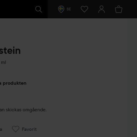
SE
stein
 ml
arer
ta produkten
, kan skickas omgående.
a
Favorit