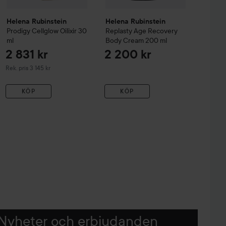
Helena Rubinstein
Helena Rubinstein
Prodigy Cellglow
Oilixir
30
Replasty Age Recovery
ml
Body Cream
200 ml
2 831 kr
2 200 kr
Rekommenderat pris 3 145 kr
Rek. pris 3 145 kr
KÖP
KÖP
Nyheter och erbjudanden