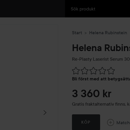
Start
Helena Rubinstein
Helena Rubin
Re-Plasty Laserist Serum
30
Hoppa till Betyg & komment
Bli först med att betygsät
3 360 kr
Gratis fraktalternativ finns
Match
KÖP