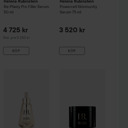
Helena Rubinstein
Helena Rubinstein
Re-Plasty
Pro Filler Serum
Powercell
Skinmunity
50 ml
Serum
75 ml
4 725 kr
3 520 kr
Rekommenderat pris 5 250 kr
Rek. pris 5 250 kr
KÖP
KÖP
ty
Age Recovery Eye Bandage
Helena Rubinstein
15 ml
Replasty Age R
2 831 kr
3 360 kr
Helena Rubinstein
Prodigy Cellglow
Oilixir
30 ml
Rekommenderat pris 3 145 kr