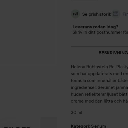
Se prishistorik
Fi
Leverans redan idag?
Skriv in ditt postnummer för
BESKRIVNING
Helena Rubinstein Re-Plasty
som har uppdaterats med en 
formula som innehåller både
ingredienser. Serumet jämnar
huden reflekterar ljuset bät
creme med den lätta och härl
30 ml
Serum
Kategori
: