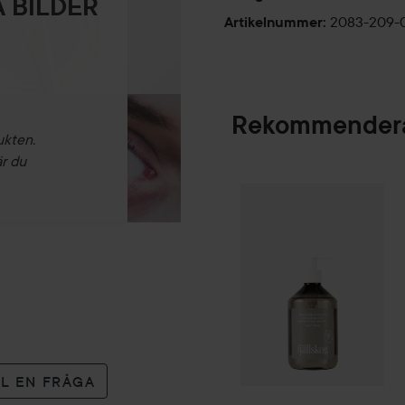
 BILDER
2083-209-
Artikelnummer
:
Rekommendera
ukten.
är du
Scandinavian Soa
SPONSRAD
LL EN FRÅGA