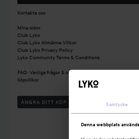
Kontakta oss
Mina sidor
Club Lyko
Club Lyko Allmänna Villkor
Club Lyko Privacy Policy
Lyko Community Terms & Conditions
FAQ- Vanliga frågor & svar
Köpvillkor
ÅNGRA DITT KÖP
Samtycke
Denna webbplats använde