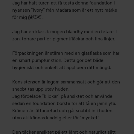
av
Jag har haft turen att få testa denna foundation i 
5
nyansen ”ivory” från Madara som är ett nytt märke 
för mig 🤗😇👋.

Jag har en klassik mogen blandhy med en fetare T-
zon, torrare partier, pigmentfläckar och fina linjer.

Förpackningen är stilren med en glasflaska som har 
en smart pumpfunktion. Detta gör det både 
hygieniskt och enkelt att applicera rätt mängd.

Konsistensen är lagom sammansatt och gör att den 
snabbt tas upp utav huden.

Jag fördelade ”klickar” på ansiktet och använde 
sedan en foundation borste för att få en jämn yta. 
Krämen är lättarbetad och går snabbt in i huden 
utan att kännas kladdig eller för ”mycket”.

Den täcker ansiktet på ett jämt och naturligt sätt 