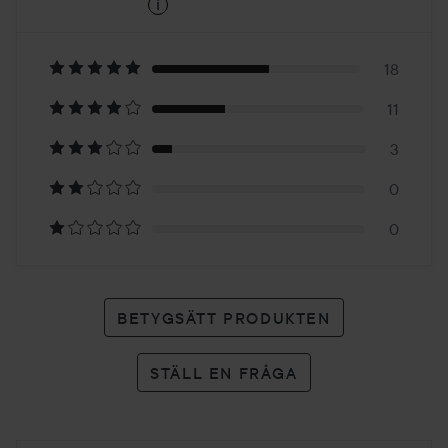
i
4.9
Baserat
på
18
11
32
3
betyg
0
0
BETYGSÄTT PRODUKTEN
STÄLL EN FRÅGA