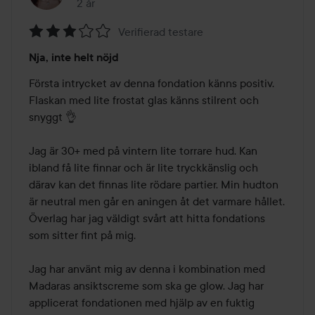
2 år
Inlägget skapades 2 år
Verifierad testare
Betyg:
Nja, inte helt nöjd
3
av
Första intrycket av denna fondation känns positiv. 
5
Flaskan med lite frostat glas känns stilrent och 
snyggt 👌

Jag är 30+ med på vintern lite torrare hud. Kan 
ibland få lite finnar och är lite tryckkänslig och 
därav kan det finnas lite rödare partier. Min hudton 
är neutral men går en aningen åt det varmare hållet. 
Överlag har jag väldigt svårt att hitta fondations 
som sitter fint på mig.

Jag har använt mig av denna i kombination med 
Madaras ansiktscreme som ska ge glow. Jag har 
applicerat fondationen med hjälp av en fuktig 