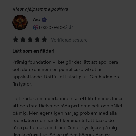
Mest hjälpsamma positiva
Ana
Användarens roll: Lyko Creator.
2 år
Inlägget skapades 2 år
LYKO CREATOR
Verifierad testare
Betyg:
Lätt som en fjäder!
5
av
Krämig foundation vilket gör det lätt att applicera 
5
och den kommer i en pumpflaska vilket är 
uppskattande. Doftfri, ett stort plus. Ger huden en 
fin lyster.

Det enda som foundationen får ett litet minus för är 
att den inte täcker de röda partierna helt och hållet 
på mig. Men egentligen har jag problem med alla 
foundation och när det kommer till att täcka de 
röda partierna som ibland är mer synligare på mig. 
Jag är oftast lite rödare på den högra sidan av 