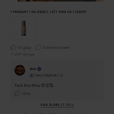
1 PRODUKT I INLÄGGET LÄTT SOM EN FJÄDER!
8 kommentarer
13 gillar
2977 visningar
Ana
Användarens roll: Lyko Creator.
2 år
Kommentaren lades 2 år
LYKO CREATOR
Tack fina Nina 😍👏🥰
Gilla
VISA ÄLDRE (7 TILL)