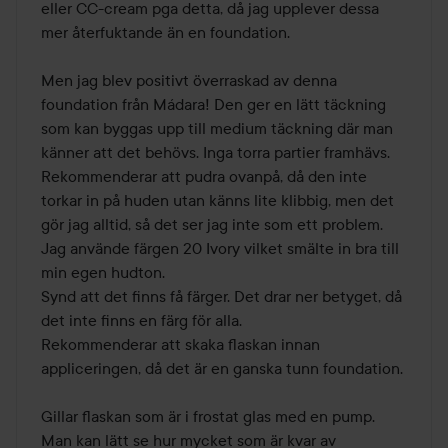
eller CC-cream pga detta, då jag upplever dessa 
mer återfuktande än en foundation.

Men jag blev positivt överraskad av denna 
foundation från Mádara! Den ger en lätt täckning 
som kan byggas upp till medium täckning där man 
känner att det behövs. Inga torra partier framhävs. 
Rekommenderar att pudra ovanpå, då den inte 
torkar in på huden utan känns lite klibbig, men det 
gör jag alltid, så det ser jag inte som ett problem.

Jag använde färgen 20 Ivory vilket smälte in bra till 
min egen hudton. 

Synd att det finns få färger. Det drar ner betyget, då 
det inte finns en färg för alla.

Rekommenderar att skaka flaskan innan 
appliceringen, då det är en ganska tunn foundation.

Gillar flaskan som är i frostat glas med en pump. 
Man kan lätt se hur mycket som är kvar av 