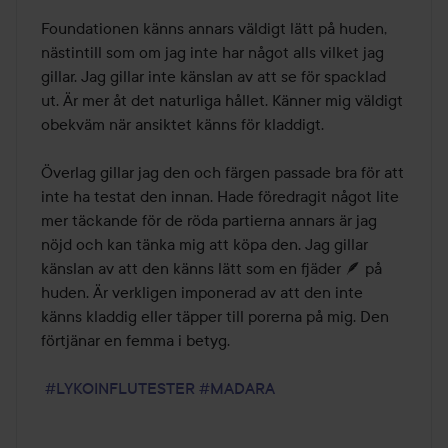
Foundationen känns annars väldigt lätt på huden, 
nästintill som om jag inte har något alls vilket jag 
gillar. Jag gillar inte känslan av att se för spacklad 
ut. Är mer åt det naturliga hållet. Känner mig väldigt 
obekväm när ansiktet känns för kladdigt. 

Överlag gillar jag den och färgen passade bra för att 
inte ha testat den innan. Hade föredragit något lite 
mer täckande för de röda partierna annars är jag 
nöjd och kan tänka mig att köpa den. Jag gillar 
känslan av att den känns lätt som en fjäder 🪶 på 
huden. Är verkligen imponerad av att den inte 
känns kladdig eller täpper till porerna på mig. Den 
förtjänar en femma i betyg.

#LYKOINFLUTESTER
#MADARA