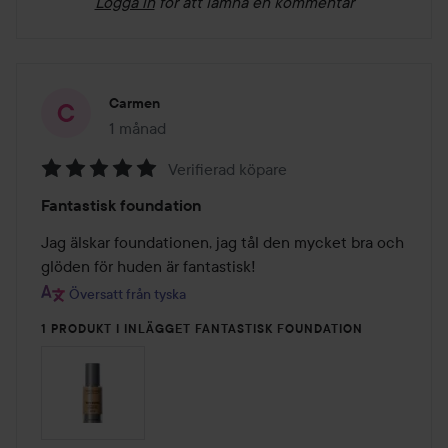
Logga in
för att lämna en kommentar
Carmen
1 månad
Inlägget skapades 1 månad
Verifierad köpare
Betyg:
Fantastisk foundation
5
av
Jag älskar foundationen, jag tål den mycket bra och 
5
glöden för huden är fantastisk!
Översatt från tyska
1 PRODUKT I INLÄGGET FANTASTISK FOUNDATION