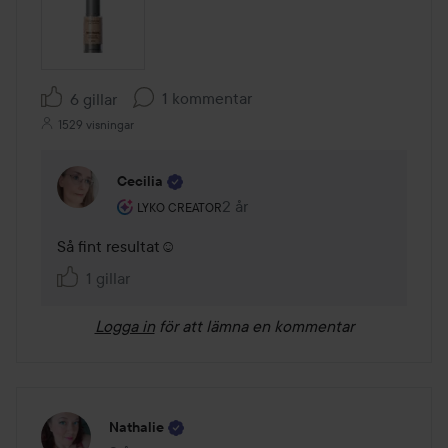
1 kommentar
6 gillar
1529 visningar
Cecilia
Användarens roll: Lyko Creator.
2 år
Kommentaren lades 2 år
LYKO CREATOR
Så fint resultat☺
1 gillar
Logga in
för att lämna en kommentar
Nathalie