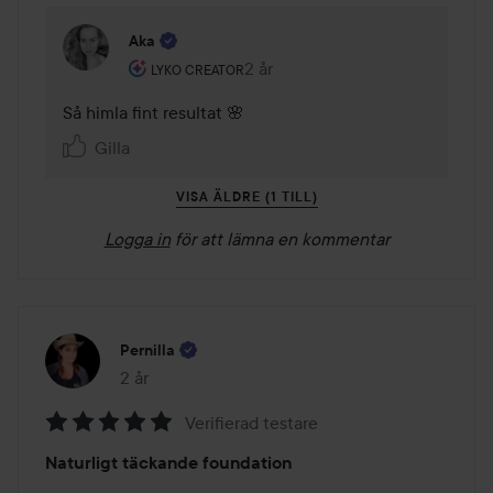
Aka
Användarens roll: Lyko Creator.
2 år
Kommentaren lades 2 år
LYKO CREATOR
Så himla fint resultat 🌸
Gilla
VISA ÄLDRE (1 TILL)
Logga in
för att lämna en kommentar
Pernilla
2 år
Inlägget skapades 2 år
Verifierad testare
Betyg:
Naturligt täckande foundation
5