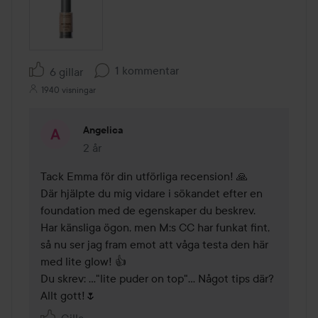
1 kommentar
6 gillar
1940 visningar
Angelica
2 år
Kommentaren lades 2 år
Tack Emma för din utförliga recension! 🙏

Där hjälpte du mig vidare i sökandet efter en 
foundation med de egenskaper du beskrev. 

Har känsliga ögon, men M:s CC har funkat fint, 
så nu ser jag fram emot att våga testa den här 
med lite glow! 👍 

Du skrev: ..."lite puder on top"... Något tips där?

Allt gott!🌷
Gilla