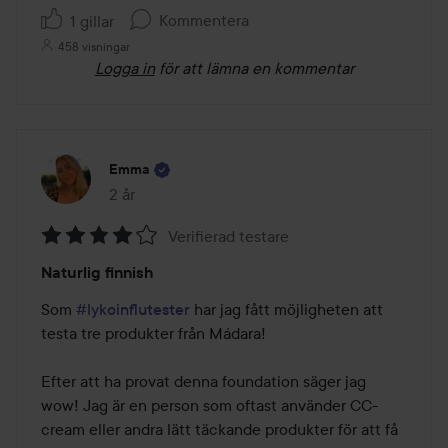
Kommentera
1 gillar
458 visningar
Logga in
för att lämna en kommentar
Emma
2 år
Inlägget skapades 2 år
Verifierad testare
Betyg:
Naturlig finnish
4
av
Som 
#lykoinflutester
 har jag fått möjligheten att 
5
testa tre produkter från Mádara!

Efter att ha provat denna foundation säger jag 
wow! Jag är en person som oftast använder CC-
cream eller andra lätt täckande produkter för att få 