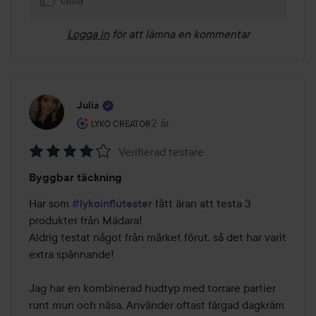
Logga in
för att lämna en kommentar
Julia
Användarens roll: Lyko Creator.
2 år
Inlägget skapades 2 år
LYKO CREATOR
Verifierad testare
Betyg:
Byggbar täckning
4
av
Har som 
#lykoinflutester
 fått äran att testa 3 
5
produkter från Mádara!

Aldrig testat något från märket förut, så det har varit 
extra spännande!

Jag har en kombinerad hudtyp med torrare partier 
runt mun och näsa. Använder oftast färgad dagkräm 