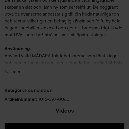
Den mjuka lystern och den justerbara täckningsgraden
skapar en slät och jämn hy som ser felfri ut. De noggrant
utvalda nyanserna anpassar sig till din huds naturliga ton
och textur, vilket ger en behaglig känsla och felfri hy hela
dagen. Innehåller zinkoxid och ger ett bredspektrigt skydd
mot UVA- och UVB-strålar samt miljöpåfrestningar.
Användning:
Använd valfri MÁDARA fuktighetscreme som första lager
och primer. Innan du applicerar foundation, använd SPF30
Plant Stem Cell Age-Defying Face Sunscreen för extra
Läs mer
UVA- och UVB-skydd.
Foundation
Pumpa ut en liten mängd foundation och fördela den över
Kategori
:
hela ansiktet för en jämn och luftig, knappt märkbar
1016-397-0060
Artikelnummer
:
täckning. Använd fler pumptryck för att öka
Videos
täckningsgraden. Tona ut i huden med hjälp av dina fingrar
eller den applikator du föredrar.