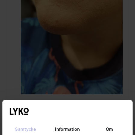
1 PRODUKT I INLÄGGET NJA, INTE HELT NÖJD
Samtycke
Information
Om