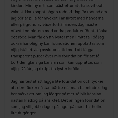
kinden. Min hy mår som bäst efter att ha sovit och 
vaknat. Har knappt någon rodnad. Jag får rodnad om 
jag börjar pilla för mycket i ansiktet med händerna 
eller på grund av väderförhållanden. Jag måste 
oftast kompletera med andra produkter för att täcka 
det röda. Man får en fin lyster men i mitt fall då jag 
också har oljig hy kan foundationen uppfattas som 
oljig istället. Jag avslutar alltid med att lägga 
transparent puder över min foundation för att få 
bort den glansiga känslan som kan uppfattas som 
oljig. Då får jag riktigt fin lyster istället. 

Jag har testat att lägga lite foundation och tycker 
att den täcker nästan bättre när man tar mindre. Jag 
har märkt att om jag lägger på mer så blir känslan 
nästan kladdig på ansiktet. Det är ingen foundation 
som jag vill jobba lager på lager på med. Tar hellre 
lite åt gången.
