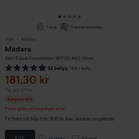
1 look
9 användarbilder
Start
Mádara
Mádara
Skin Equal Foundation SPF20
#60 Olive
32 betyg
,
4.9 i snitt
Hoppa till Betyg & kommentarer
Reapris
181,30 kr
Tidigare pris 329 kr
Tid. pris 329 kr
Kampanj 44%
Priset gäller ett begränsat antal
Fri frakt vid köp från 300 kr, kan skickas omgående
Matcha
Favorit
KÖP