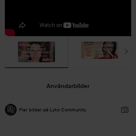
Upplev kraften i Narciso Rodriguez Narciso Ambree Eau de
Parfum och släpp ut din oemotståndliga lockelse och låt
dess varma och inbjudande doft omsluta dig. Oavsett om
du är på väg till en speciell händelse eller bara vill lägga till
en touch av sofistikering till din vardagliga rutin, är denna
doft säker på att göra ett statement.
NARCISO
NARCISO AMBREE
RODRIGUEZ
2020 | My Quick
AMBREE REVIEW |
Thoughts...
Användning:
05:40
Annika Nocera
12:19
En Eau de Parfum kan användas dagligen. Spraya på dina
pulspunkter: baksidan och framsidan av nacken, bakom
öronen och på handlederna.
Användarbilder
30 ml
Fler bilder på Lyko Community