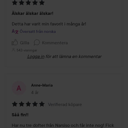
Betyg:
Älskar älskar älskar!
5
av
Detta har varit min favorit i många år!
5
Översatt från norska
Gilla
Kommentera
543 visningar
Logga in
för att lämna en kommentar
Anne-Maria
4 år
Inlägget skapades 4 år
Verifierad köpare
Betyg:
Såå fin!!
5
av
Har nu tre dofter från Narsiso och får inte nog! Fick 