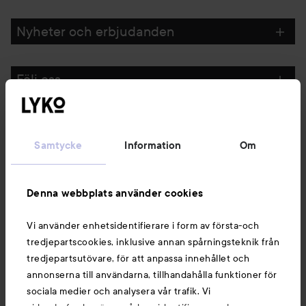
Nyheter och erbjudanden
Följ oss
Kundservice
Samtycke
Information
Om
Information
Denna webbplats använder cookies
Du kanske också gillar
Vi använder enhetsidentifierare i form av första-och
tredjepartscookies, inklusive annan spårningsteknik från
tredjepartsutövare, för att anpassa innehållet och
annonserna till användarna, tillhandahålla funktioner för
sociala medier och analysera vår trafik. Vi