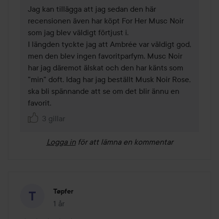
Jag kan tillägga att jag sedan den här 
recensionen även har köpt For Her Musc Noir 
som jag blev väldigt förtjust i. 

I längden tyckte jag att Ambrée var väldigt god, 
men den blev ingen favoritparfym. Musc Noir 
har jag däremot älskat och den har känts som 
"min" doft. Idag har jag beställt Musk Noir Rose, 
ska bli spännande att se om det blir ännu en 
favorit. 
3 gillar
Logga in
för att lämna en kommentar
Tøpfer
1 år
Inlägget skapades 1 år