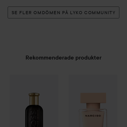
SE FLER OMDÖMEN PÅ LYKO COMMUNITY
Rekommenderade produkter
Combo Deal 25%
Hugo Boss
Combo Deal 25%
Boss Bottled
Narciso Rod
Absolu Pa
SPONSRAD