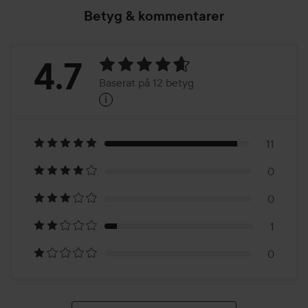
Betyg & kommentarer
Betyg:
4.7
Baserat på 12 betyg
i
4.7
Baserat
på
11
0
12
0
betyg
1
0