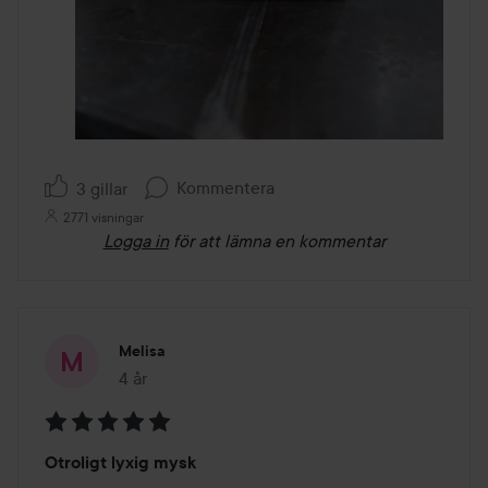
Kommentera
3 gillar
2771 visningar
Logga in
för att lämna en kommentar
Melisa
4 år
Inlägget skapades 4 år
Betyg:
Otroligt lyxig mysk
5