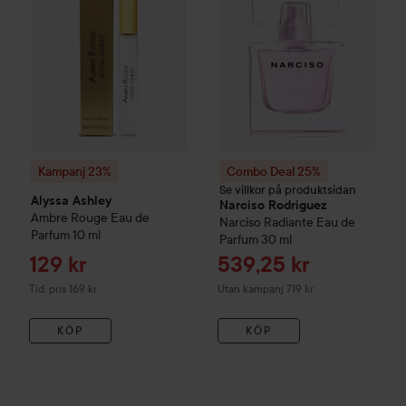
Kampanj 23%
Combo Deal 25%
Se villkor på produktsidan
Alyssa Ashley
Narciso Rodriguez
Ambre Rouge
Eau de
Narciso Radiante Eau de
Parfum
10 ml
Parfum
30 ml
Reapris
Reapris
129 kr
539,25 kr
Tidigare pris 169 kr
Tid. pris 169 kr
Utan kampanj 719 kr
KÖP
KÖP