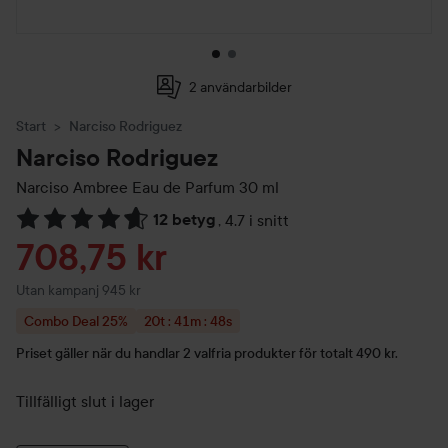
2 användarbilder
Start
Narciso Rodriguez
Narciso Rodriguez
Narciso Ambree Eau de Parfum
30 ml
12 betyg
,
4.7 i snitt
Hoppa till Betyg & kommentarer
Reapris
708,75 kr
Utan kampanj 945 kr
Combo Deal 25%
20t : 41m : 47s
Priset gäller i: 20 timmar, 41 minuter och 47 seku
Priset gäller när du handlar 2 valfria produkter för totalt 490 kr.
Tillfälligt slut i lager