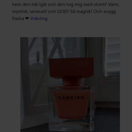
5
hem den här igår och den tog mig med storm! Varm, 
mystisk, sensuell och GOD! Så magisk! Och snygg 
flaska ❤ 
#tävling