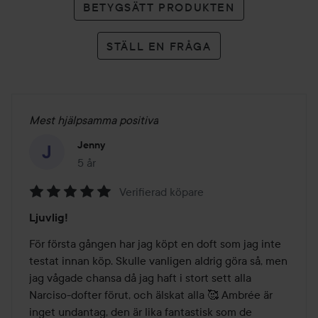
BETYGSÄTT PRODUKTEN
STÄLL EN FRÅGA
Mest hjälpsamma positiva
Jenny
5 år
Inlägget skapades 5 år
Verifierad köpare
Betyg:
Ljuvlig!
5
av
För första gången har jag köpt en doft som jag inte 
5
testat innan köp. Skulle vanligen aldrig göra så, men 
jag vågade chansa då jag haft i stort sett alla 
Narciso-dofter förut, och älskat alla 🥰 Ambrée är 
inget undantag, den är lika fantastisk som de 