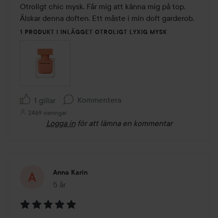
av
Otroligt chic mysk. Får mig att känna mig på top. 
5
Älskar denna doften. Ett måste i min doft garderob. 
1 PRODUKT I INLÄGGET OTROLIGT LYXIG MYSK
Kommentera
1 gillar
2469 visningar
Logga in
för att lämna en kommentar
Anna Karin
5 år
Inlägget skapades 5 år
Betyg: