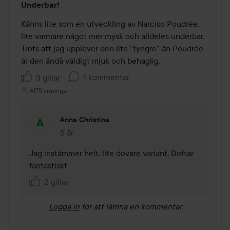
Underbar!
5
av
Känns lite som en utveckling av Narciso Poudrée, 
5
lite varmare något mer mysk och alldeles underbar. 
Trots att jag upplever den lite "tyngre" än Poudrée 
är den ändå väldigt mjuk och behaglig. 
1 kommentar
3 gillar
4175 visningar
Anna Christina
5 år
Kommentaren lades 5 år
Jag instämmer helt, lite dovare variant. Doftar 
fantastiskt
2 gillar
Logga in
för att lämna en kommentar