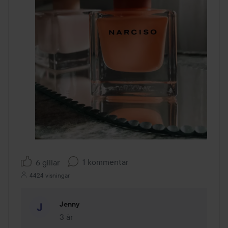
1 kommentar
6 gillar
4424 visningar
Jenny
3 år
Kommentaren lades 3 år