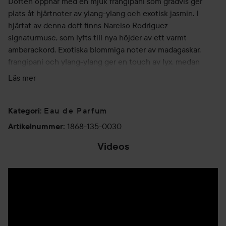
Doften öppnar med en mjuk frangipani som gradvis ger
plats åt hjärtnoter av ylang-ylang och exotisk jasmin. I
hjärtat av denna doft finns Narciso Rodriguez
signaturmusc, som lyfts till nya höjder av ett varmt
amberackord. Exotiska blommiga noter av madagaskar,
frangipani och ylang-ylang ger en touch av lyx, medan
levande noter av cederträ och cashmeran ger doften ett
Läs mer
sensuellt djup och rikedom.
Resultatet är en berusande ljusinfunderad doft som förför
Eau de Parfum
Kategori
:
magiskt och mystiskt. Flaskan, en lysande glaskub, är
1868-135-0030
Artikelnummer
:
genomsyrad av en varm bärnstensfärg som återspeglar den
Videos
lockande värmen och sensualiteten hos amber-doften i
flaskan. Flaskan är elegant med en lysande gyllene nyans
som reflekterar den inre doftens utstrålning. De rena
linjerna och den minimalistiska designen är en hyllning till
moderniteten och sofistikeringen hos varumärket Narciso
Rodriguez.