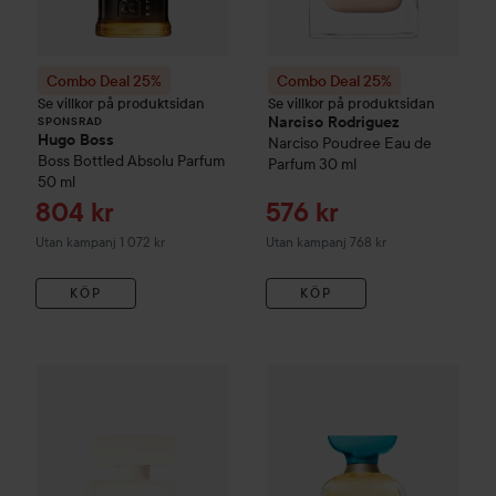
Combo Deal 25%
Combo Deal 25%
Se villkor på produktsidan
Se villkor på produktsidan
Narciso Rodriguez
SPONSRAD
Hugo Boss
Narciso Poudree Eau de
Boss Bottled
Absolu Parfum
Parfum
30 ml
50 ml
Reapris
Reapris
804 kr
576 kr
Utan kampanj 1 072 kr
Utan kampanj 768 kr
KÖP
KÖP
Moroccanoil
L'orginale Eau d
Combo Deal 25%
Narciso Rodriguez
For Her Pure Musc Blan