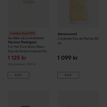
Combo Deal 25%
Moroccanoil
Se villkor på produktsidan
L'orginale Eau de Parfum
60
Narciso Rodriguez
ml
For Her Pure Musc Blanc
Eau de Parfum Intense
50
ml
Reapris
1 125 kr
1 099 kr
Utan kampanj 1 500 kr
KÖP
KÖP
Kampanj 23%
Alyssa Ashley
Ambre Rouge
Eau de Parfum
10 m
Combo Deal 25%
Narciso Rod