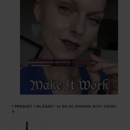
1 PRODUKT I INLÄGGET ✨️I DO BE SHINING WITH THESE!
✨️