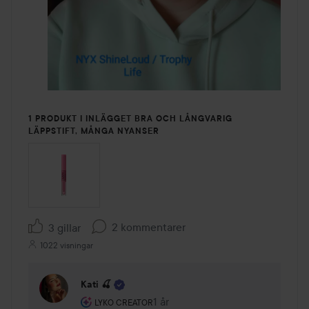
1 PRODUKT I INLÄGGET BRA OCH LÅNGVARIG
LÄPPSTIFT, MÅNGA NYANSER
2 kommentarer
3 gillar
1022 visningar
Kati 🍒
Användarens roll: Lyko Creator.
1 år
Kommentaren lades 1 år
LYKO CREATOR