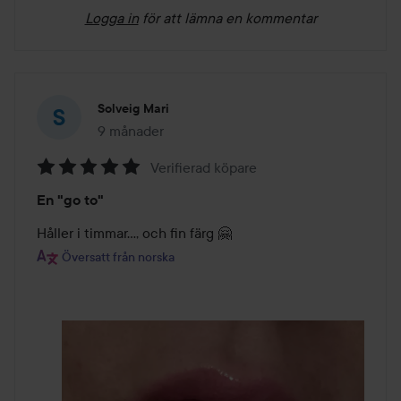
Logga in
för att lämna en kommentar
Solveig Mari
9 månader
Inlägget skapades 9 månader
Verifierad köpare
Betyg:
En "go to"
5
av
Håller i timmar..., och fin färg 🤗
5
Översatt från norska