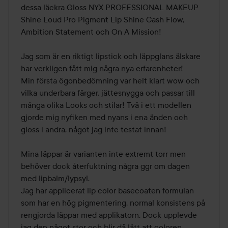
dessa läckra Gloss NYX PROFESSIONAL MAKEUP 
Shine Loud Pro Pigment Lip Shine Cash Flow, 
Ambition Statement och On A Mission! 

Jag som är en riktigt lipstick och läppglans älskare 
har verkligen fått mig några nya erfarenheter! 

Min första ögonbedömning var helt klart wow och 
vilka underbara färger, jättesnygga och passar till 
många olika Looks och stilar! Två i ett modellen 
gjorde mig nyfiken med nyans i ena änden och 
gloss i andra, något jag inte testat innan! 

Mina läppar är varianten inte extremt torr men 
behöver dock återfuktning några ggr om dagen 
med lipbalm/lypsyl. 

Jag har applicerat lip color basecoaten formulan 
som har en hög pigmentering, normal konsistens på 
rengjorda läppar med applikatorn. Dock upplevde 
jag den något stor och blir då lätt att coloren 