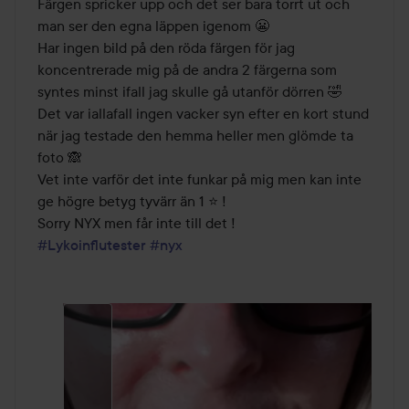
Färgen spricker upp och det ser bara torrt ut och 
man ser den egna läppen igenom 😬

Har ingen bild på den röda färgen för jag 
koncentrerade mig på de andra 2 färgerna som 
syntes minst ifall jag skulle gå utanför dörren 🤣  

Det var iallafall ingen vacker syn efter en kort stund 
när jag testade den hemma heller men glömde ta 
foto 🙈

Vet inte varför det inte funkar på mig men kan inte 
ge högre betyg tyvärr än 1 ⭐ ! 

#Lykoinflutester
#nyx