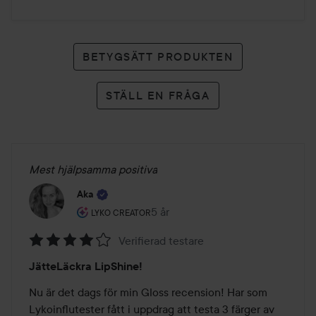
BETYGSÄTT PRODUKTEN
STÄLL EN FRÅGA
Mest hjälpsamma positiva
Aka
Användarens roll: Lyko Creator.
5 år
Inlägget skapades 5 år
LYKO CREATOR
Verifierad testare
Betyg:
JätteLäckra LipShine!
4
av
Nu är det dags för min Gloss recension! Har som 
5
Lykoinflutester fått i uppdrag att testa 3 färger av 