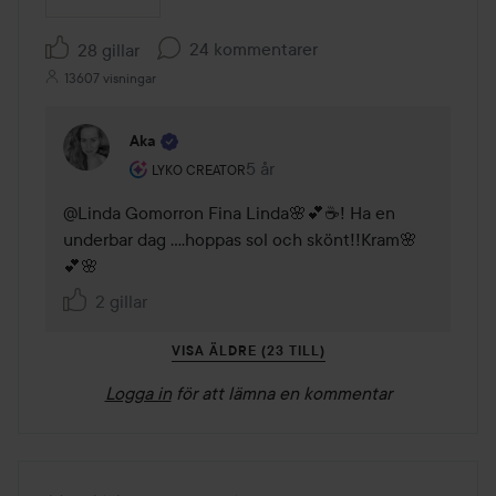
24 kommentarer
28 gillar
13607 visningar
Aka
Användarens roll: Lyko Creator.
5 år
Kommentaren lades 5 år
LYKO CREATOR
@Linda Gomorron Fina Linda🌸💕☕️! Ha en 
underbar dag ....hoppas sol och skönt!!Kram🌸
💕🌸
2 gillar
VISA ÄLDRE (23 TILL)
Logga in
för att lämna en kommentar