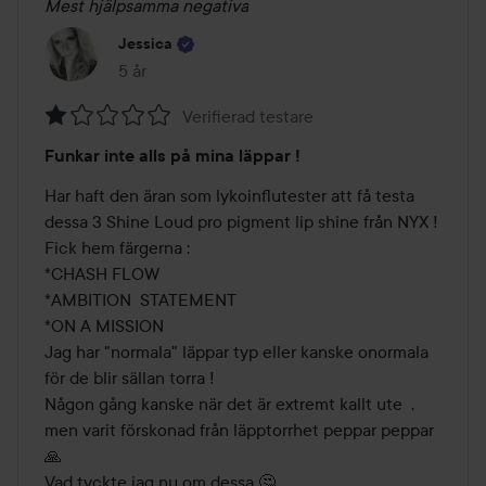
Mest hjälpsamma negativa
Jessica
5 år
Inlägget skapades 5 år
Verifierad testare
Betyg:
Funkar inte alls på mina läppar !
1
av
Har haft den äran som lykoinflutester att få testa 
5
dessa 3 Shine Loud pro pigment lip shine från NYX ! 

Fick hem färgerna : 

*CHASH FLOW 

*AMBITION  STATEMENT 

*ON A MISSION 

Jag har "normala" läppar typ eller kanske onormala 
för de blir sällan torra ! 

Någon gång kanske när det är extremt kallt ute  , 
men varit förskonad från läpptorrhet peppar peppar
🙏 

Vad tyckte jag nu om dessa 🤔 
