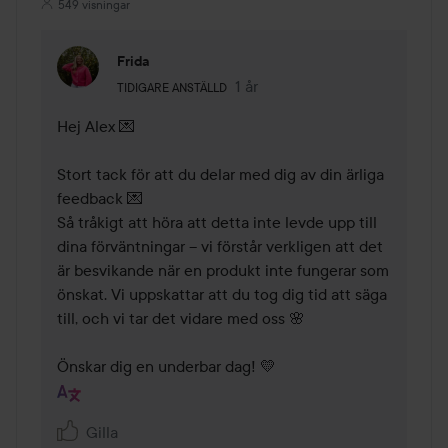
549 visningar
Frida
Användarens roll: Tidigare anställd.
1 år
Kommentaren lades 1 år
TIDIGARE ANSTÄLLD
Hej Alex 💌

Stort tack för att du delar med dig av din ärliga 
feedback 💌

Så tråkigt att höra att detta inte levde upp till 
dina förväntningar – vi förstår verkligen att det 
är besvikande när en produkt inte fungerar som 
önskat. Vi uppskattar att du tog dig tid att säga 
till, och vi tar det vidare med oss 🌸

Önskar dig en underbar dag! 💛
Gilla