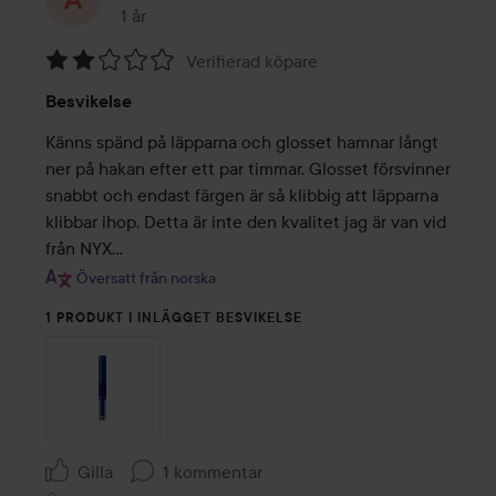
1 år
Inlägget skapades 1 år
Verifierad köpare
Betyg:
Besvikelse
2
av
Känns spänd på läpparna och glosset hamnar långt 
5
ner på hakan efter ett par timmar. Glosset försvinner 
snabbt och endast färgen är så klibbig att läpparna 
klibbar ihop. Detta är inte den kvalitet jag är van vid 
från NYX…
Översatt från norska
1 PRODUKT I INLÄGGET BESVIKELSE
Gilla
1 kommentar