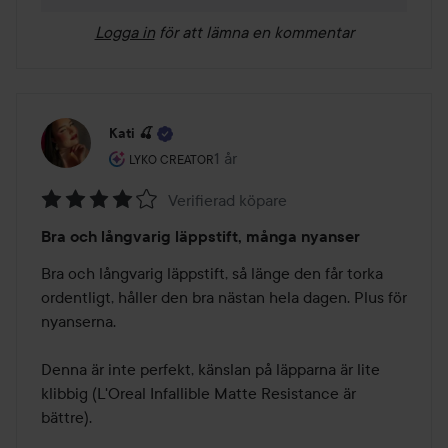
Logga in
för att lämna en kommentar
Kati 🍒
Användarens roll: Lyko Creator.
1 år
Inlägget skapades 1 år
LYKO CREATOR
Verifierad köpare
Betyg:
Bra och långvarig läppstift, många nyanser
4
av
Bra och långvarig läppstift, så länge den får torka 
5
ordentligt, håller den bra nästan hela dagen. Plus för 
nyanserna.

Denna är inte perfekt, känslan på läpparna är lite 
klibbig (L'Oreal Infallible Matte Resistance är 
bättre).
