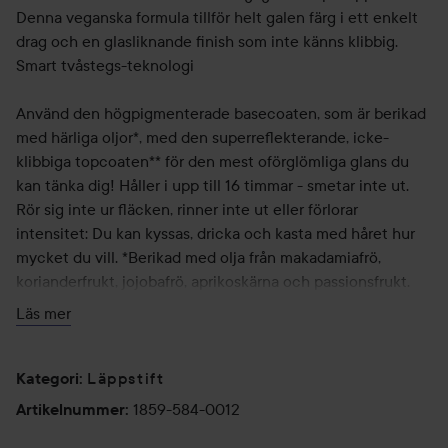
Denna veganska formula tillför helt galen färg i ett enkelt
drag och en glasliknande finish som inte känns klibbig.
Smart tvåstegs-teknologi
Använd den högpigmenterade basecoaten, som är berikad
med härliga oljor*, med den superreflekterande, icke-
klibbiga topcoaten** för den mest oförglömliga glans du
kan tänka dig! Håller i upp till 16 timmar - smetar inte ut.
Rör sig inte ur fläcken, rinner inte ut eller förlorar
intensitet: Du kan kyssas, dricka och kasta med håret hur
mycket du vill. *Berikad med olja från makadamiafrö,
korianderfrukt, jojobafrö, aprikoskärna och passionsfrukt.
**Berikad med derivat av E-vitamin.
Läs mer
Läppstift
Kategori
:
1859-584-0012
Artikelnummer
: