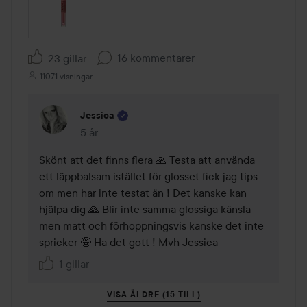
16 kommentarer
23 gillar
11071 visningar
Jessica
5 år
Kommentaren lades 5 år
Skönt att det finns flera 🙏 Testa att använda 
ett läppbalsam istället för glosset fick jag tips 
om men har inte testat än ! Det kanske kan 
hjälpa dig 🙏 Blir inte samma glossiga känsla 
men matt och förhoppningsvis kanske det inte 
spricker 🤪 Ha det gott ! Mvh Jessica 
1 gillar
VISA ÄLDRE (15 TILL)