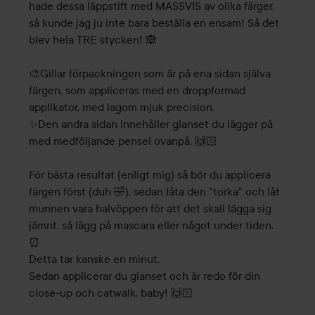
hade dessa läppstift med MASSVIS av olika färger, 
så kunde jag ju inte bara beställa en ensam! Så det 
blev hela TRE stycken! 🙈

🎨Gillar förpackningen som är på ena sidan själva 
färgen, som appliceras med en droppformad 
applikator, med lagom mjuk precision. 

✨️Den andra sidan innehåller glanset du lägger på 
med medföljande pensel ovanpå. 🙌🏻

För bästa resultat (enligt mig) så bör du applicera 
färgen först (duh 🤣), sedan låta den "torka" och låt 
munnen vara halvöppen för att det skall lägga sig 
jämnt, så lägg på mascara eller något under tiden. 
⏰️

Detta tar kanske en minut.

Sedan applicerar du glanset och är redo för din 
close-up och catwalk, baby! 🙌🏻
