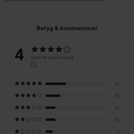
Betyg & kommentarer
Betyg:
4
Baserat på 63 betyg
i
4
Baserat
på
21
15
63
10
betyg
10
7