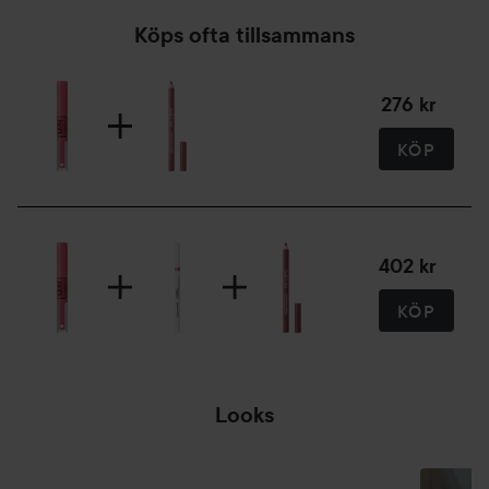
Köps ofta tillsammans
276 kr
KÖP
402 kr
KÖP
Looks
✨️HEJ
🤒TRÖTTER, OCH
DEPRESSION✨️
SJUK IGEN?🙈