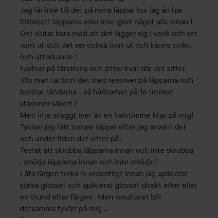
Jag får inte till det på mina läppar hur jag än har 
förberett läpparna eller inte gjort något alls innan ! 

Det slutar bara med att det lägger sig i veck och ser 
torrt ut och det ser också torrt ut och känns strävt 
och uttorkande ! 

Fastnar på tänderna och sitter kvar där det sitter 
tills man tar bort det med remover på läpparna och 
borstar tänderna  , så hållbarhet på 16 timmar 
stämmer säkert ! 

Men inte snyggt mer än en halvtimme Max på mig!

Tycker jag fått torrare läppar efter jag använt det 
och under tiden det sitter på .

Testat att skrubba läpparna innan och inte skrubba  
, smörja läpparna innan och inte smörja ! 

Låta färgen torka in ordentligt innan jag aplicerat 
själva glosset och aplicerat glosset direkt efter eller 
en stund efter färgen . Men resultatet blir 
detsamma tyvärr på mig ...
