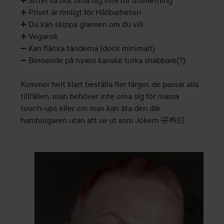
➕️ Sitter så bra, oroa dig inte för utsmetning

➕️ Priset är rimligt för Hållbarheten

➕️ Du kan skippa glansen om du vill

➕️ Vegansk

➖️ Kan fläcka tänderna (dock minimalt)

➖️ Beroende på nyans kanske torka snabbare(?)

Kommer helt klart beställa fler färger, de passar alla 
tillfällen, man behöver inte oroa sig för massa 
touch-ups eller om man kan äta den där 
hamburgaren utan att se ut som Jokern 🤣👌🏻