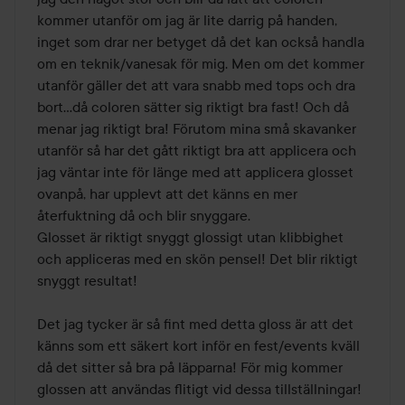
kommer utanför om jag är lite darrig på handen, 
inget som drar ner betyget då det kan också handla 
om en teknik/vanesak för mig. Men om det kommer 
utanför gäller det att vara snabb med tops och dra 
bort...då coloren sätter sig riktigt bra fast! Och då 
menar jag riktigt bra! Förutom mina små skavanker 
utanför så har det gått riktigt bra att applicera och 
jag väntar inte för länge med att applicera glosset 
ovanpå, har upplevt att det känns en mer 
återfuktning då och blir snyggare.

Glosset är riktigt snyggt glossigt utan klibbighet 
och appliceras med en skön pensel! Det blir riktigt 
snyggt resultat!

Det jag tycker är så fint med detta gloss är att det 
känns som ett säkert kort inför en fest/events kväll 
då det sitter så bra på läpparna! För mig kommer 
glossen att användas flitigt vid dessa tillställningar! 
