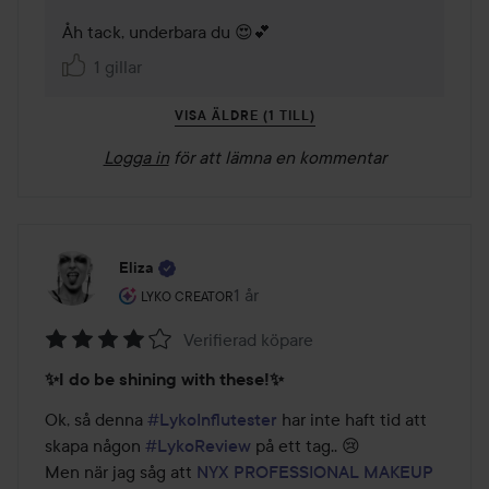
Åh tack, underbara du 😍💕
1 gillar
VISA ÄLDRE (1 TILL)
Logga in
för att lämna en kommentar
Eliza
Användarens roll: Lyko Creator.
1 år
Inlägget skapades 1 år
LYKO CREATOR
Verifierad köpare
Betyg:
✨️I do be shining with these!✨️
4
av
Ok, så denna 
#LykoInflutester
 har inte haft tid att 
5
skapa någon 
#LykoReview
 på ett tag.. 😢

Men när jag såg att 
NYX PROFESSIONAL MAKEUP