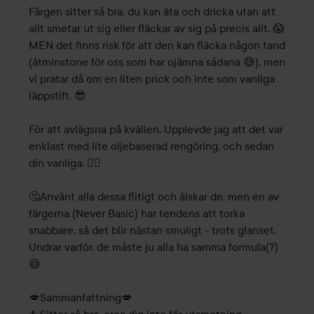
Färgen sitter så bra, du kan äta och dricka utan att 
allt smetar ut sig eller fläckar av sig på precis allt. 😱

MEN det finns risk för att den kan fläcka någon tand 
(åtminstone för oss som har ojämna sådana 😅), men 
vi pratar då om en liten prick och inte som vanliga 
läppstift. 😎

För att avlägsna på kvällen, Upplevde jag att det var 
enklast med lite oljebaserad rengöring, och sedan 
din vanliga. 👌🏻

🤔Använt alla dessa flitigt och älskar de, men en av 
färgerna (Never Basic) har tendens att torka 
snabbare, så det blir nästan smuligt - trots glanset.

Undrar varför, de måste ju alla ha samma formula(?)
😅

💋Sammanfattning💋
