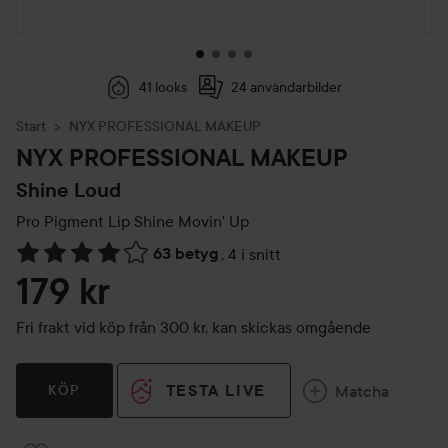
41 looks
24 användarbilder
Start
NYX PROFESSIONAL MAKEUP
NYX PROFESSIONAL MAKEUP
Shine Loud
Pro Pigment Lip Shine
Movin' Up
63 betyg
,
4 i snitt
Hoppa till Betyg & kommentarer
179 kr
Fri frakt vid köp från 300 kr, kan skickas omgående
TESTA LIVE
Matcha
KÖP