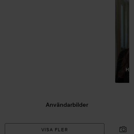
HOPPA ÖVER SEKTIONEN
HA
20
Användarbilder
VISA FLER