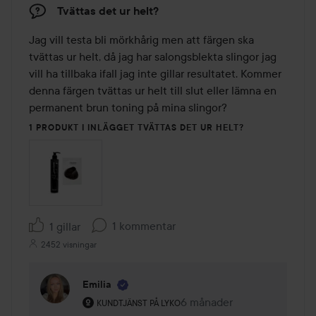
Tvättas det ur helt?
Jag vill testa bli mörkhårig men att färgen ska 
tvättas ur helt, då jag har salongsblekta slingor jag 
vill ha tillbaka ifall jag inte gillar resultatet. Kommer 
denna färgen tvättas ur helt till slut eller lämna en 
permanent brun toning på mina slingor?
1 PRODUKT I INLÄGGET TVÄTTAS DET UR HELT?
1 kommentar
1 gillar
2452 visningar
Emilia
Användarens roll: Kundtjänst på Lyko.
6 månader
Kommentaren lades 6 mån
KUNDTJÄNST PÅ LYKO