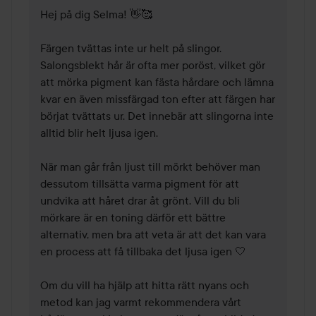
Hej på dig Selma! 👋🥰 

Färgen tvättas inte ur helt på slingor. 
Salongsblekt hår är ofta mer poröst, vilket gör 
att mörka pigment kan fästa hårdare och lämna 
kvar en även missfärgad ton efter att färgen har 
börjat tvättats ur. Det innebär att slingorna inte 
alltid blir helt ljusa igen.

När man går från ljust till mörkt behöver man 
dessutom tillsätta varma pigment för att 
undvika att håret drar åt grönt. Vill du bli 
mörkare är en toning därför ett bättre 
alternativ, men bra att veta är att det kan vara 
en process att få tillbaka det ljusa igen 🤍 

Om du vill ha hjälp att hitta rätt nyans och 
metod kan jag varmt rekommendera vårt 