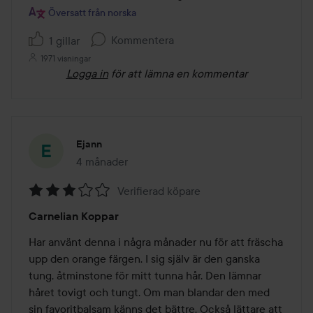
Översatt från norska
Kommentera
1 gillar
1971 visningar
Logga in
för att lämna en kommentar
Ejann
4 månader
Inlägget skapades 4 månader
Verifierad köpare
Betyg:
Carnelian Koppar
3
av
Har använt denna i några månader nu för att fräscha 
5
upp den orange färgen. I sig själv är den ganska 
tung, åtminstone för mitt tunna hår. Den lämnar 
håret tovigt och tungt. Om man blandar den med 
sin favoritbalsam känns det bättre. Också lättare att 