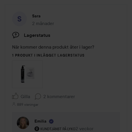
Sara
2 månader
Inlägget skapades 2 månader
Lagerstatus
När kommer denna produkt åter i lager?
1 PRODUKT I INLÄGGET LAGERSTATUS
Gilla
2 kommentarer
889 visningar
Emilia
Användarens roll: Kundtjänst på Lyko.
2 veckor
Kommentaren lades 2 veck
KUNDTJÄNST PÅ LYKO