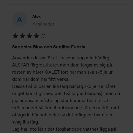
Alex
4 månader
Inlägget skapades 4 månader
Betyg:
Sapphire Blue och Sugilite Fucsia
4
av
Använder dessa för att fräscha upp min hårfärg, 
5
ÄLSKAR färgresultatet men dom färgar av sig på 
resten av håret GALET fort när man ska skölja ur 
dom när dom har fått verka.

Dessa två bildar en lila färg när jag sköljer ur håret 
(inget konstigt med det, två färger blandas), men då 
jag är ensam måste jag står frammåtböjd för att 
skölja ur det så den ihopblandade färgen vidrör mitt 
ofärgade hår och delar av det ofärgade har nu en 
svag lila färg.

Jag har inte låtit det färgbandade vattnet ligga på 