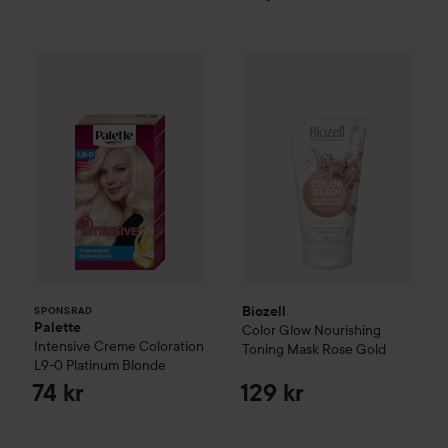
Palette
Intensive Creme Coloration
Biozell
Color Glow
L9-0 Platinum 
Nourishing
SPONSRAD
Biozell
SPONSRAD
Palette
Color Glow
Nourishing
Intensive Creme Coloration
Toning Mask
Rose Gold
L9-0 Platinum Blonde
74 kr
129 kr