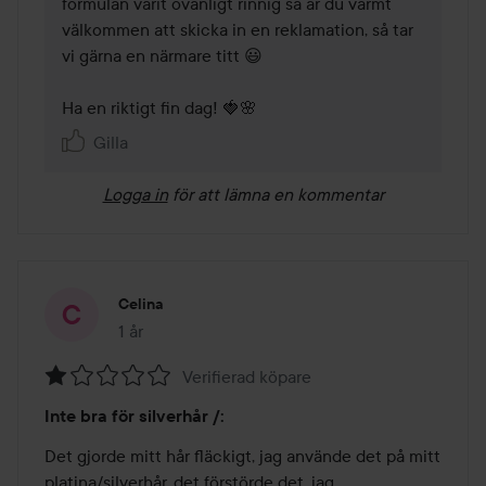
formulan varit ovanligt rinnig så är du varmt 
välkommen att skicka in en reklamation, så tar 
vi gärna en närmare titt 😃

Ha en riktigt fin dag! 🍓🌸
Gilla
Logga in
för att lämna en kommentar
Celina
1 år
Inlägget skapades 1 år
Verifierad köpare
Betyg:
Inte bra för silverhår /:
1
av
Det gjorde mitt hår fläckigt, jag använde det på mitt 
5
platina/silverhår, det förstörde det, jag 