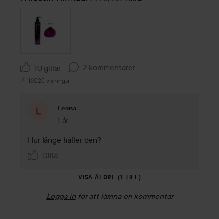
2 kommentarer
10 gillar
16020 visningar
Leona
1 år
Kommentaren lades 1 år
Hur länge håller den?
Gilla
VISA ÄLDRE (1 TILL)
Logga in
för att lämna en kommentar