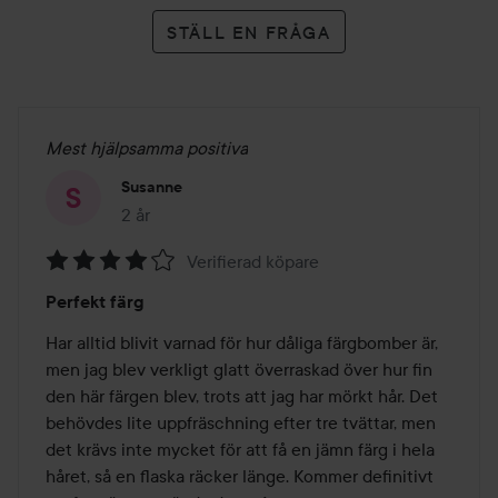
STÄLL EN FRÅGA
Mest hjälpsamma positiva
Susanne
2 år
Inlägget skapades 2 år
Verifierad köpare
Betyg:
Perfekt färg
4
av
Har alltid blivit varnad för hur dåliga färgbomber är, 
5
men jag blev verkligt glatt överraskad över hur fin 
den här färgen blev, trots att jag har mörkt hår. Det 
behövdes lite uppfräschning efter tre tvättar, men 
det krävs inte mycket för att få en jämn färg i hela 
håret, så en flaska räcker länge. Kommer definitivt 