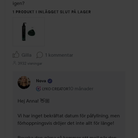
igen?
1 PRODUKT I INLÄGGET SLUT PÅ LAGER
Gilla
1 kommentar
3932 visningar
Nova
Användarens roll: Lyko Creator.
10 månader
Kommentaren lades 10 månader
LYKO CREATOR
Hej Anna! 👋🏼

Vi har inget bekräftat datum för påfyllning, men 
förhoppningsvis dröjer det inte allt för länge! 

Bevaka den gärna så kommer ett mejl när den 