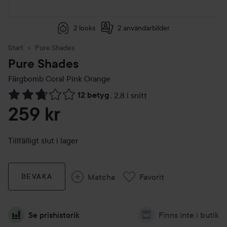
2 looks
2 användarbilder
Start
Pure Shades
Pure Shades
Färgbomb
Coral Pink Orange
12 betyg
,
2.8 i snitt
Hoppa till Betyg & kommentarer
259 kr
Tillfälligt slut i lager
Matcha
Favorit
BEVAKA
Se prishistorik
Finns inte i butik