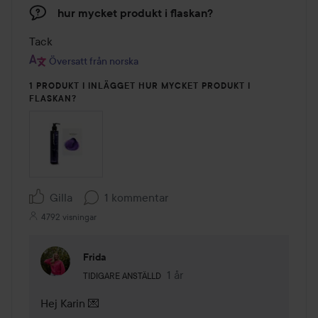
hur mycket produkt i flaskan?
Tack 
Översatt från norska
1 PRODUKT I INLÄGGET HUR MYCKET PRODUKT I
FLASKAN?
Gilla
1 kommentar
4792 visningar
Frida
Användarens roll: Tidigare anställd.
1 år
Kommentaren lades 1 år
TIDIGARE ANSTÄLLD
Hej Karin 💌
