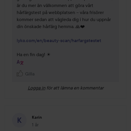
är du mer än välkommen att göra vårt 
hårfärgstest på webbplatsen – våra frisörer 
kommer sedan att vägleda dig i hur du uppnår 
din önskade hårfärg hemma. 🙏❤️

lyko.com/en/beauty-scan/harfargstestet
Ha en fin dag! ☀
Gilla
Logga in
för att lämna en kommentar
Karin
1 år
Inlägget skapades 1 år