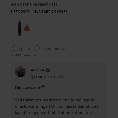
men denna va såååå kass
1 PRODUKT I INLÄGGET COOPER?
1 kommentar
1 gillar
4393 visningar
Amanda
Användarens roll: Lyko Creator.
1 år
Kommentaren lades 1 år
LYKO CREATOR
Hej Loredana 😊

Vad tråkigt att produkten inte levde upp till 
dina förväntningar! Om du misstänker att det 
kan röra sig om ett fabrikationsfel, om te.x 