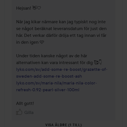
Hejsan! 👋🤍 

När jag kikar närmare kan jag typiskt nog inte 
se något beräknat leveransdatum för just den 
här. Det verkar därför dröja ett tag innan vi får 
in den igen 🩷  

Under tiden kanske något av de här 
lyko.com/sv/add-some-re-boost/grazette-of-
sweden-add-some-re-boost-ash
lyko.com/sv/maria-nila/maria-nila-color-
refresh-0.92-pearl-silver-100ml
Allt gott!  
Gilla
VISA ÄLDRE (1 TILL)