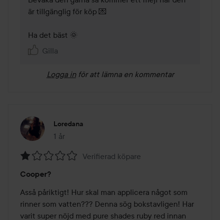
är tillgänglig för köp 💌

Gilla
Logga in
för att lämna en kommentar
Loredana
1 år
Inlägget skapades 1 år
Verifierad köpare
Betyg:
Cooper?
1
av
Asså påriktigt! Hur skal man applicera något som 
5
rinner som vatten??? Denna sög bokstavligen! Har 
varit super nöjd med pure shades ruby red innan 