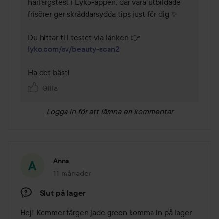
hårfärgstest i Lyko-appen, där våra utbildade 
frisörer ger skräddarsydda tips just för dig ✨ 

Du hittar till testet via länken 👉 
lyko.com/sv/beauty-scan2
Ha det bäst! 
Gilla
Logga in
för att lämna en kommentar
Anna
11 månader
Inlägget skapades 11 månader
Slut på lager
Hej! Kommer färgen jade green komma in på lager 