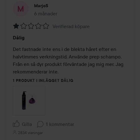
MarjoS
6 månader
Inlägget skapades 6 månader
Verifierad köpare
Betyg:
Dålig
1
av
Det fastnade inte ens i de blekta håret efter en 
5
halvtimmes verkningstid. Använde prep schampo. 
Från en så dyr produkt förväntade jag mig mer. Jag 
rekommenderar inte.
1 PRODUKT I INLÄGGET DÅLIG
Gilla
1 kommentar
2834 visningar