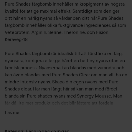
Pure Shades färgbomb innehåller mikropigment av högsta
kvalité för att ge maximal effekt. Samtidigt som den ger
ditt hår en härlig nyans så vårdar den ditt hår.Pure Shades
färgbomb innehåller olika fuktgivande ingredienser, så som
Veteprotein, Arginin, Serine, Theronine, och Fision
Keraveg-18
Pure Shades färgbomb är idealisk till att förstärka en färg,
nyansera, korrigera eller ge håret en helt ny nyans utan en
kemisk process. Nyanserna kan blandas med varandra och
kan även blandas med Pure Shades Clear om man vill ha en
mindre intensiv nyans. Skapa din egen nyans med Pure
Shades clear. Har man långt hår så kan man med fördel
blanda sin Pure shades nyans med Synergy Mousse. Man
får då lite mer produkt och det blir lättare att fördela
färgbomben i håret.
Läs mer
Användning:
Färginpackningar
Tvätta håret och handdukstorka väl, sätt därefter i Pure
Kategori
: