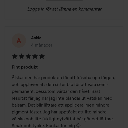
Logga in
för att lämna en kommentar
Ankie
4 månader
Inlägget skapades 4 månader
Betyg:
Fint produkt
5
av
Älskar den här produkten för att fräscha upp färgen, 
5
och upplever att den sitter bra för att vara semi-
permanent, dessutom vårdar den håret. Bäst 
resultat får jag när jag inte blandar ut vätskan med 
balsam. Det blir lättare att applicera, men mindre 
pigment fäster. Jag har upptäckt att lite mindre 
vätska och lite fuktigt nytvättat hår gör det lättare. 
Smak och tycke. Funkar för mig 😊