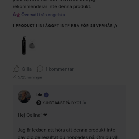
rekommenderar inte denna produkt.
Översatt från engelska
1 PRODUKT I INLÄGGET INTE BRA FÖR SILVERHÅR /:
Gilla
1 kommentar
5725 visningar
Ida
Användarens roll: Kundtjänst på Lyko.
1 år
Kommentaren lades 1 år
KUNDTJÄNST PÅ LYKO
Hej Celina! ❤ 

Jag är ledsen att höra att denna produkt inte 
gav dig de resultat du hoppades på. Om du vill, 