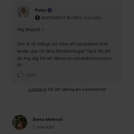
Ronja
Användarens roll: Hudterapeut på Lyko.
6 månader
Kommentaren lades 6 må
HUDTERAPEUT PÅ LYKO
Hej MarjoS ✨

Det är så tråkigt att höra att produkten inte 
levde upp till dina förväntningar! Tack för att 
du tog dig tid att lämna en produktrecension 
🩷
Gilla
Logga in
för att lämna en kommentar
Selma Metovski
7 månader
Inlägget skapades 7 månader