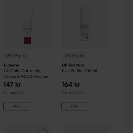
WOW-pris
WOW-pris
Lumene
Clinisoothe
CC
Color Correcting
Skin Purifier
100 ml
Cream SPF20
2 Medium
147 kr
164 kr
Rekommenderat pris 259 kr
Rekommenderat pris 279 kr
Rek. pris 259 kr
Rek. pris 279 kr
KÖP
KÖP
99 kr
161 kr
sh & Eyebrow Tint
WOW-pris
La Roche-Posay
3 Natural Brown
Balm B5+
WOW-pris
100 ml
Kérastase
Genesis
Serum 
Rekommenderat pris 140 kr
Rekommenderat pris 242 kr