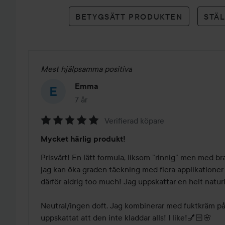
betyg
BETYGSÄTT PRODUKTEN
STÄ
Mest hjälpsamma positiva
Emma
7 år
Inlägget skapades 7 år
Verifierad köpare
Betyg:
Mycket härlig produkt!
5
av
Prisvärt! En lätt formula, liksom ”rinnig” men med br
5
jag kan öka graden täckning med flera applikationer vi
därför aldrig too much! Jag uppskattar en helt naturli
Neutral/ingen doft. Jag kombinerar med fuktkräm på 
uppskattat att den inte kladdar alls! I like!💅🏻🌸
