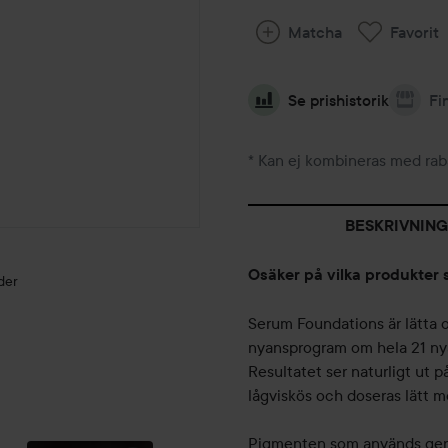
Matcha
Favorit
Se prishistorik
Fi
* Kan ej kombineras med rab
BESKRIVNING
Osäker på vilka produkter 
der
Serum Foundations är lätta 
nyansprogram om hela 21 ny
Resultatet ser naturligt ut
lågviskös och doseras lätt m
ORK
MIDSOMMARINSPIRATION
THAT 90'S
🌸🌼
VIBE
Pigmenten som används ger e