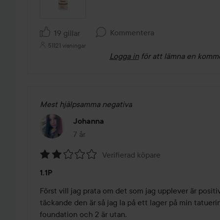
Kommentera
19 gillar
51121 visningar
Logga in
för att lämna en komm
Mest hjälpsamma negativa
Johanna
7 år
Inlägget skapades 7 år
Verifierad köpare
Betyg:
1.1P
2
av
Först vill jag prata om det som jag upplever är positivt
5
täckande den är så jag la på ett lager på min tatuerin
foundation och 2 är utan.
