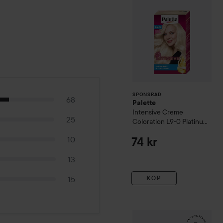
SPONSRAD
68
Palette
Intensive Creme
25
Coloration
L9-0 Platinum
Blonde
10
74 kr
13
KÖP
15
WOW-pris
RefectoCil
Eyela