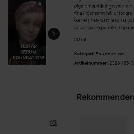
pigmentspridningssystemet gö
fina linjer samt håller längre.
Ger ett halvmatt resultat oc
för att passa perfekt ihop m
30 ml
TESTAR
SERUM
Foundation
Kategori
:
FOUNDATION!
2328-125-0
Artikelnummer
:
Rekommendera
Palette
Intensive
SPONSRAD