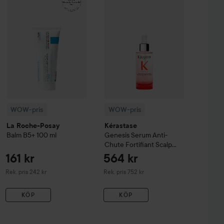
WOW-pris
WOW-pris
La Roche-Posay
Kérastase
Balm B5+
100 ml
Genesis
Serum Anti-
Chute Fortifiant Scalp
Serum
90 ml
161 kr
564 kr
Rekommenderat pris 242 kr
Rekommenderat pris 752 kr
Rek. pris 242 kr
Rek. pris 752 kr
KÖP
KÖP