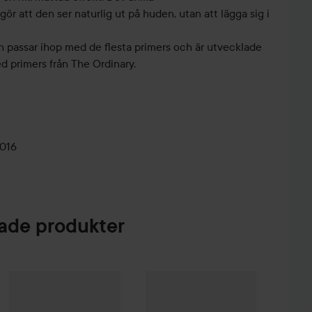
r att den ser naturlig ut på huden, utan att lägga sig i
h passar ihop med de flesta primers och är utvecklade
ed primers från The Ordinary.
016
de produkter
 Creme Coloration
L9-0 Platinum Blonde
74 kr
WOW-pris
Lumene
CC
Color Correcting Cream SPF20
WOW-pris
Clinisoothe
Skin Purifier
2 Mediu