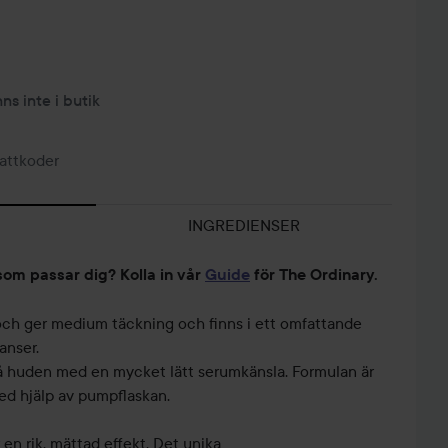
nns inte i butik
attkoder
INGREDIENSER
som passar dig? Kolla in vår
Guide
för The Ordinary.
och ger medium täckning och finns i ett omfattande
anser.
 på huden med en mycket lätt serumkänsla. Formulan är
ed hjälp av pumpflaskan.
BACK TO
BACK TO
FEJKAD
THE 60'S
THE 60S
GLÄDJE 😜
n rik, mättad effekt. Det unika