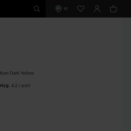
SE
ium Dark Yellow
etyg
,
4.2 i snitt
arer