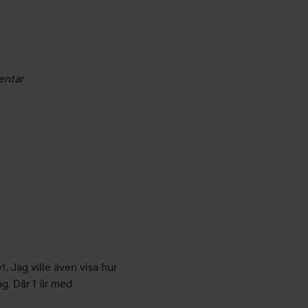
entar
. Jag ville även visa hur 
g. Där 1 är med 