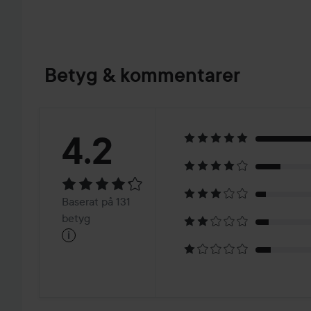
Betyg & kommentarer
Betyg:
4.2
4.2
Baserat
Baserat på 131
på
betyg
i
131