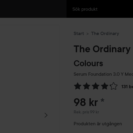
Start
The Ordinary
The Ordinary
Colours
Serum Foundation
3.0 Y Med
131 b
Hoppa till Betyg & komment
98 kr
*
Rekommenderat pris 99 kr
Rek. pris 99 kr
Produkten är utgången