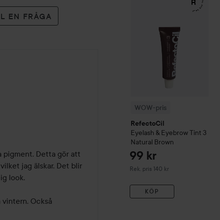
LL EN FRÅGA
WOW-pris
RefectoCil
Eyelash & Eyebrow Tint
3
Natural Brown
a pigment. Detta gör att 
99 kr
lket jag älskar. Det blir 
Rekommenderat pris 140 kr
Rek. pris 140 kr
g look. 

KÖP
vintern. Också 