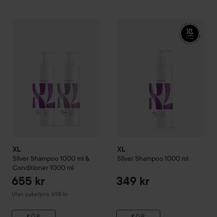
XL
Silver
Shampoo
1000 ml
655 kr
En s
XL
Silver
Shampoo 1000 ml & Conditioner 1000 ml
Utan paketpris: 698 kr
XL
XL
Silver
Shampoo 1000 ml &
Silver
Shampoo
1000 ml
Conditioner 1000 ml
655 kr
349 kr
Utan paketpris: 698 kr
KÖP
KÖP