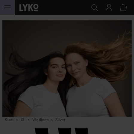
HOPPA TILL INNEHÅLLET
Start
XL
Wetlines
Silver