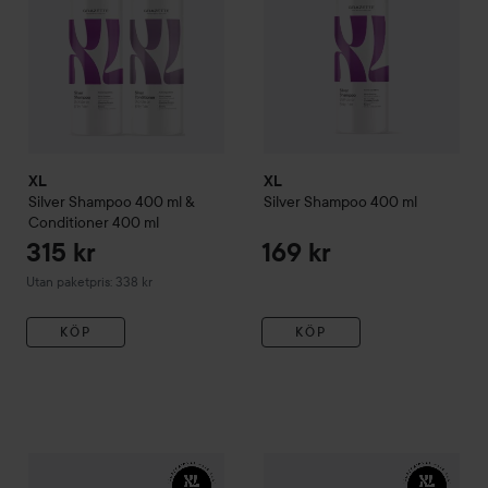
XL
XL
Silver
Shampoo 400 ml &
Silver
Shampoo
400 ml
Conditioner 400 ml
315 kr
169 kr
Utan paketpris: 338 kr
KÖP
KÖP
XL
Silver
Mask
250 ml
En svart bakgrund med en vit logga som l
XL
Silver
Conditioner
400 ml
En