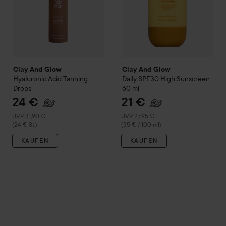
Clay And Glow
Clay And Glow
Hyaluronic Acid Tanning
Daily SPF30 High Sunscreen
Drops
60 ml
24 €
21 €
Empfohlener Preis 31,90 €
Empfohlener Preis 27,95 €
UVP 31,90 €
UVP 27,95 €
(24 € St.)
(35 € / 100 ml)
KAUFEN
KAUFEN