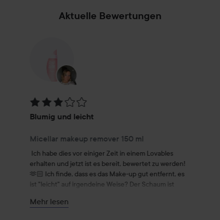
schätzen wir jeden Input, den wir von unseren Kundinnen
und Kunden bekommen können. Letztendlich sind wir dazu
Aktuelle Bewertungen
da, DEINE Hautprobleme zu lösen und deine Haut wieder
zum Strahlen zu bringen!
Shoppe Gewinner der Dutch Beauty Awards - wie den
Hyaluronic Acid Toner, das Retinol Night Serum oder das AHA
Citric Acid Face Scrub!
Bewertung: 3 von 5
Blumig und leicht
Micellar makeup remover 150 ml
Ich habe dies vor einiger Zeit in einem Lovables 
erhalten und jetzt ist es bereit, bewertet zu werden! 
🫶🏻 Ich finde, dass es das Make-up gut entfernt, es 
ist "leicht" auf irgendeine Weise? Der Schaum ist 
weich und wunderbar, und ich habe gelesen, dass 
Mehr lesen
jemand anderes Probleme mit der Pumpe des 
Produkts hatte, aber ich hatte solche Probleme nicht 