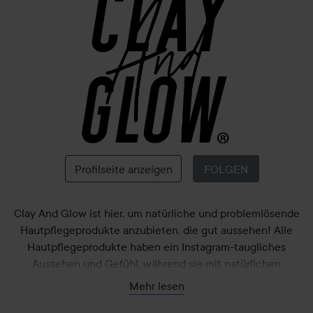
Clay
And
Glow
Profilseite anzeigen
FOLGEN
Clay And Glow ist hier, um natürliche und problemlösende
Hautpflegeprodukte anzubieten, die gut aussehen! Alle
Hautpflegeprodukte haben ein Instagram-taugliches
Aussehen und Gefühl, während sie mit natürlichen
Inhaltsstoffen hergestellt wurden. Clay And Glow wurde von
Mehr lesen
Kundinnen für Kundinnen gegründet. Aus diesem Grund