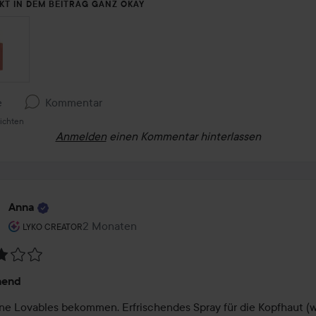
KT IN DEM BEITRAG GANZ OKAY
e
Kommentar
sichten
Anmelden
einen Kommentar hinterlassen
Anna
Rolle des Benutzers: Lyko Creator.
2 Monaten
Der Beitrag wurde 2 Monaten erstellt
LYKO CREATOR
tung:
hend
ne Lovables bekommen. Erfrischendes Spray für die Kopfhaut (w