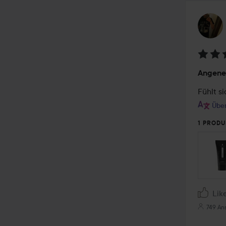
Bewer
Angen
3
von
Fühlt s
5
Über
1 PRODU
Lik
749 An