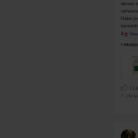
5
denen e
verwend
Habe je
bemerkt
Über
1 PRODU
1 Li
259 An