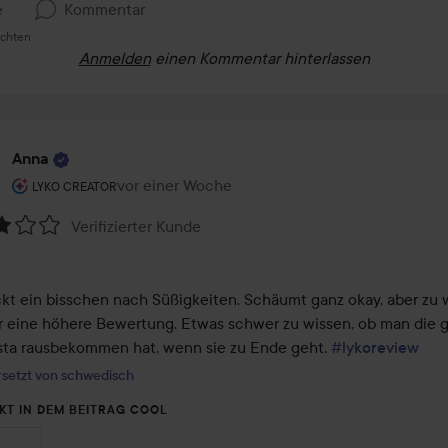
e
Kommentar
ichten
Anmelden
einen Kommentar hinterlassen
Anna
Rolle des Benutzers: Lyko Creator.
vor einer Woche
Der Beitrag wurde vor einer Woche erstellt
LYKO CREATOR
Verifizierter Kunde
tung:
t ein bisschen nach Süßigkeiten. Schäumt ganz okay, aber zu w
ür eine höhere Bewertung. Etwas schwer zu wissen, ob man die g
ta rausbekommen hat, wenn sie zu Ende geht. 
#lykoreview
setzt von schwedisch
KT IN DEM BEITRAG COOL