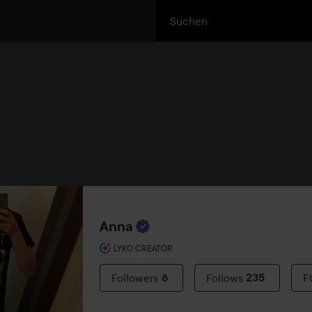
Anna
LYKO CREATOR
Followers
6
Follows
235
F