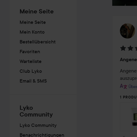
Meine Seite
Meine Seite
Mein Konto
Bestellübersicht
Favoriten
Bewer
Angen
Warteliste
4
von
Angeneh
Club Lyko
5
auszupro
Email & SMS
Über
1 PRODU
Lyko
Community
Lyko Community
Benachrichtigungen