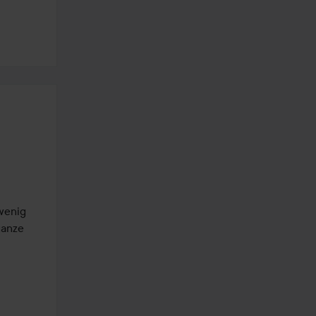
enig 
anze 