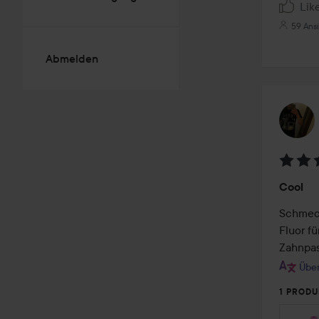
Lik
59 Ans
Abmelden
Bewer
Cool
3
von
Schmeck
5
Fluor f
Zahnpas
Über
1 PRODU