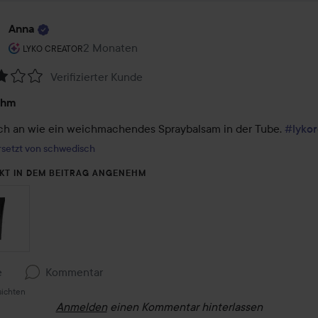
Anna
Rolle des Benutzers: Lyko Creator.
2 Monaten
Der Beitrag wurde 2 Monaten erstellt
LYKO CREATOR
Verifizierter Kunde
tung:
ehm
ich an wie ein weichmachendes Spraybalsam in der Tube. 
#lyko
setzt von schwedisch
KT IN DEM BEITRAG ANGENEHM
e
Kommentar
sichten
Anmelden
einen Kommentar hinterlassen