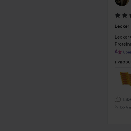
Bewer
Lecker
4
von
Lecker 
5
Proteinr
Über
1 PRODU
Lik
155 An