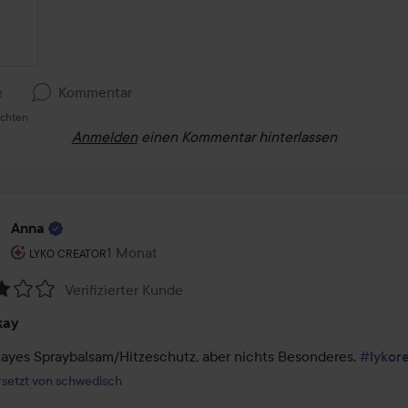
e
Kommentar
ichten
Anmelden
einen Kommentar hinterlassen
Anna
Rolle des Benutzers: Lyko Creator.
1 Monat
Der Beitrag wurde 1 Monat erstellt
LYKO CREATOR
Verifizierter Kunde
tung:
kay
ayes Spraybalsam/Hitzeschutz, aber nichts Besonderes. 
#lykor
setzt von schwedisch