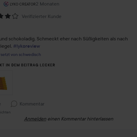
Rolle des Benutzers: Lyko Creator.
2 Monaten
Der Beitrag wurde 2 Monaten erstellt
LYKO CREATOR
Verifizierter Kunde
tung:
und schokoladig. Schmeckt eher nach Süßigkeiten als nach 
iegel. 
#lykoreview
setzt von schwedisch
KT IN DEM BEITRAG LECKER
e
Kommentar
sichten
Anmelden
einen Kommentar hinterlassen