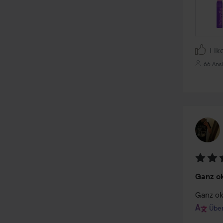
Lik
66 Ans
Bewer
Ganz o
3
von
Ganz ok
5
Über