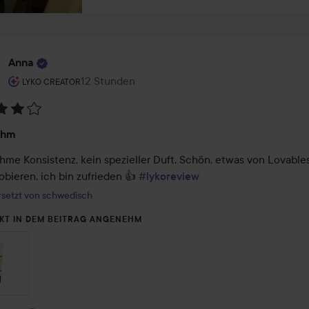
Anna
Rolle des Benutzers: Lyko Creator.
12 Stunden
Der Beitrag wurde 12 Stunden erstellt
LYKO CREATOR
tung:
ehm
me Konsistenz, kein spezieller Duft. Schön, etwas von Lovables
bieren, ich bin zufrieden 👍 
#lykoreview
setzt von schwedisch
KT IN DEM BEITRAG ANGENEHM