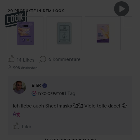
20 PRODUKTE IN DEM LOOK
SEKTION ÜBERSPRINGEN
6 Kommentare
14 Likes
908 Ansichten
ElliR
Rolle des Benutzers: Lyko Creator.
1 Tag
Kommentaren lades 1 Tag
LYKO CREATOR
Ich liebe auch Sheetmasks 🥰🥰 Viele tolle dabei 🤩
Like