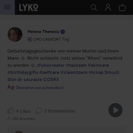
WEITER ZU INHALT
Helena Theresia
Rolle des Benutzers: Lyko Creator.
1 Tag
Der Beitrag wurde 1 Tag erstellt
LYKO CREATOR
Geburtstagsgeschenke von meiner Mutter und ihrem 
Mann ☺️. Nicht schlecht, trotz seines "Alters" verwöhnt 
zu werden ☺️. 
#lykocreator
#tacksam
#skincare
#birthdaygifts
#selfcare
#cleanitzero
Hickap
Smuuti 
Skin
dr ceuracle
COSRX
Übersetzt von schwedisch
5 Kommentare
9 Likes
246 Ansichten