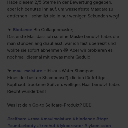
Habe diesem 2/5 Sterne in der Bewertung gegeben, 
aber ich benutze ihn auf, um wasserfeste Mascara zu 
entfernen – schmilzt sie in nur wenigen Sekunden weg!

🦩 
Biodance
 Bio Collagenmaske;

Das erste Mal, dass ich so eine Maske benutzt habe, die 
man stundenlang drauflässt, war ich fast überreizt und 
wollte sie sofort abnehmen 😂 Aber wir probieren es 
nochmal, diesmal mit etwas mehr Geduld

🦩 
maui-moisture
 Hibiscus Water Shampoo;

Eines der besten Shampoos(?), die ich für fettige 
Kopfhaut, trockene Spitzen, welliges Haar benutzt habe. 
Riecht wunderbar!!

Was ist dein Go-to Selfcare-Produkt? 🧖🏻‍♀️

#selfcare
#rosa
#mauimoisture
#biodance
#topz
#sundaebody
#treehut
#lykocreator
#lykomission