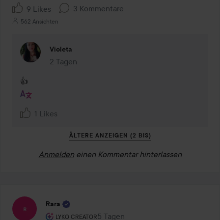
3 Kommentare
9 Likes
562 Ansichten
Violeta
2 Tagen
Kommentaren lades 2 Tagen
👍
1 Likes
ÄLTERE ANZEIGEN (2 BIS)
Anmelden
einen Kommentar hinterlassen
Rara
Rolle des Benutzers: Lyko Creator.
5 Tagen
Der Beitrag wurde 5 Tagen erstellt
LYKO CREATOR