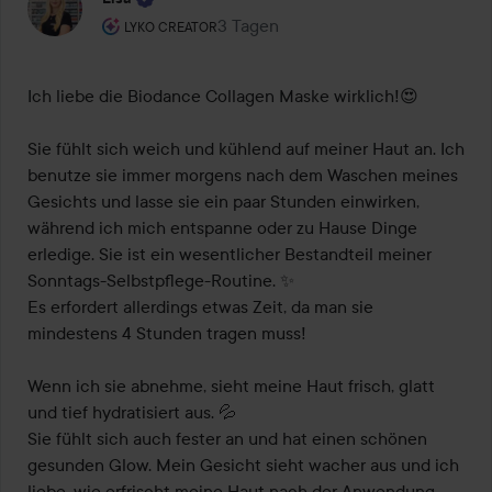
Rolle des Benutzers: Lyko Creator.
3 Tagen
Der Beitrag wurde 3 Tagen erstellt
LYKO CREATOR
Ich liebe die Biodance Collagen Maske wirklich!😍

Sie fühlt sich weich und kühlend auf meiner Haut an. Ich 
benutze sie immer morgens nach dem Waschen meines 
Gesichts und lasse sie ein paar Stunden einwirken, 
während ich mich entspanne oder zu Hause Dinge 
erledige. Sie ist ein wesentlicher Bestandteil meiner 
Sonntags-Selbstpflege-Routine. ✨

Es erfordert allerdings etwas Zeit, da man sie 
mindestens 4 Stunden tragen muss!

Wenn ich sie abnehme, sieht meine Haut frisch, glatt 
und tief hydratisiert aus. 💦

Sie fühlt sich auch fester an und hat einen schönen 
gesunden Glow. Mein Gesicht sieht wacher aus und ich 
liebe, wie erfrischt meine Haut nach der Anwendung 