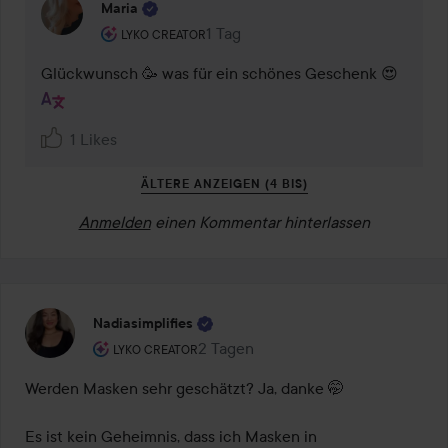
Maria
Rolle des Benutzers: Lyko Creator.
1 Tag
Kommentaren lades 1 Tag
LYKO CREATOR
Glückwunsch 🥳 was für ein schönes Geschenk 😍
1 Likes
ÄLTERE ANZEIGEN (4 BIS)
Anmelden
einen Kommentar hinterlassen
Nadiasimplifies
Rolle des Benutzers: Lyko Creator.
2 Tagen
Der Beitrag wurde 2 Tagen erstellt
LYKO CREATOR
Werden Masken sehr geschätzt? Ja, danke 🤭

Es ist kein Geheimnis, dass ich Masken in 