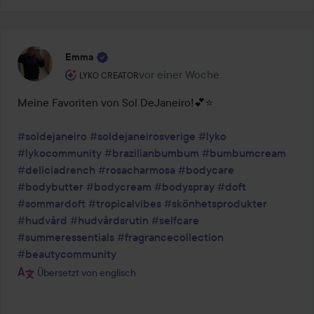
Emma
Rolle des Benutzers: Lyko Creator.
vor einer Woche
Der Beitrag wurde vor einer Woche e
LYKO CREATOR
Meine Favoriten von Sol DeJaneiro!💕⭐️

#soldejaneiro
#soldejaneirosverige
#lyko
#lykocommunity
#brazilianbumbum
#bumbumcream
#deliciadrench
#rosacharmosa
#bodycare
#bodybutter
#bodycream
#bodyspray
#doft
#sommardoft
#tropicalvibes
#skönhetsprodukter
#hudvård
#hudvårdsrutin
#selfcare
#summeressentials
#fragrancecollection
#beautycommunity
Übersetzt von englisch