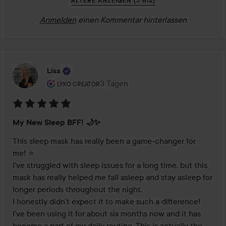
ÄLTERE ANZEIGEN (5 BIS)
Anmelden
einen Kommentar hinterlassen
Lisa
Rolle des Benutzers: Lyko Creator.
3 Tagen
Der Beitrag wurde 3 Tagen erstellt
LYKO CREATOR
Bewertung:
My New Sleep BFF! 🌙✨
5
von
This sleep mask has really been a game-changer for 
5
me! ⭐️

I’ve struggled with sleep issues for a long time, but this 
mask has really helped me fall asleep and stay asleep for 
longer periods throughout the night. 

I honestly didn’t expect it to make such a difference!

I’ve been using it for about six months now and it has 
become a part of my daily routine. This is actually the 