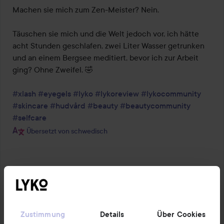
Machen sie mich zum Zen-Meister? Nein.

Täuschen sie mich und die Welt jedoch vor, ich hätte 
acht Stunden geschlafen, zwei Liter Wasser getrunken 
und an einem Bergsee meditiert, bevor ich zur Arbeit 
ging? Ohne Zweifel. 🤣

#xlash
#eyegels
#lyko
#lykoreview
#lykocommunity
#skincare
#hudvård
#beauty
#beautycommunity
#selfcare
Übersetzt von schwedisch
Zustimmung
Details
Über Cookies