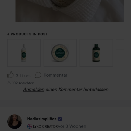
4 PRODUCTS IN POST
SEKTION ÜBERSPRINGEN
Kommentar
3 Likes
102 Ansichten
Anmelden
einen Kommentar hinterlassen
Nadiasimplifies
Rolle des Benutzers: Lyko Creator.
vor 3 Wochen
Der Beitrag wurde vor 3 Wochen ers
LYKO CREATOR