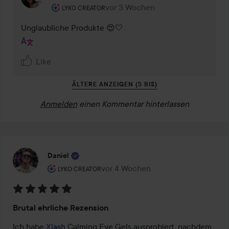
Rolle des Benutzers: Lyko Creator.
vor 3 Wochen
Kommentaren lades vor 3 Wochen
LYKO CREATOR
Unglaubliche Produkte 😍🤍
Like
ÄLTERE ANZEIGEN (5 BIS)
Anmelden
einen Kommentar hinterlassen
Daniel
Rolle des Benutzers: Lyko Creator.
vor 4 Wochen
Der Beitrag wurde vor 4 Wochen ers
LYKO CREATOR
Bewertung:
Brutal ehrliche Rezension
5
von
Ich habe 
Xlash
 Calming Eye Gels ausprobiert, nachdem 