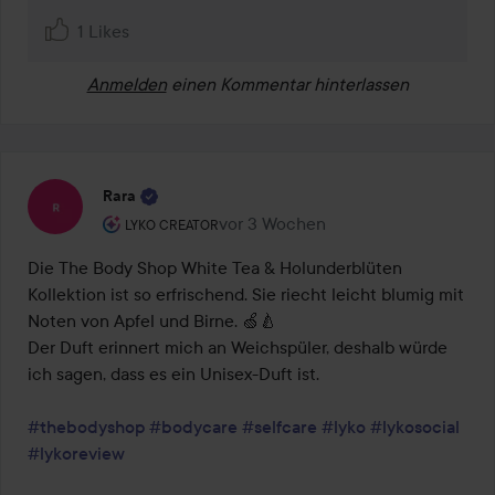
1 Likes
Anmelden
einen Kommentar hinterlassen
Rara
Rolle des Benutzers: Lyko Creator.
vor 3 Wochen
Der Beitrag wurde vor 3 Wochen ers
LYKO CREATOR
Die The Body Shop White Tea & Holunderblüten 
Kollektion ist so erfrischend. Sie riecht leicht blumig mit 
Noten von Apfel und Birne. 🍏🍐

Der Duft erinnert mich an Weichspüler, deshalb würde 
ich sagen, dass es ein Unisex-Duft ist.

#thebodyshop
#bodycare
#selfcare
#lyko
#lykosocial
#lykoreview