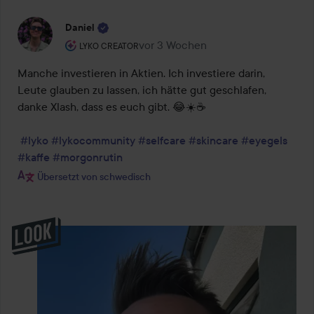
Daniel
Rolle des Benutzers: Lyko Creator.
vor 3 Wochen
Der Beitrag wurde vor 3 Wochen ers
LYKO CREATOR
Manche investieren in Aktien. Ich investiere darin, 
Leute glauben zu lassen, ich hätte gut geschlafen, 
danke Xlash, dass es euch gibt. 😂☀️☕️

#lyko
#lykocommunity
#selfcare
#skincare
#eyegels
#kaffe
#morgonrutin
Übersetzt von schwedisch