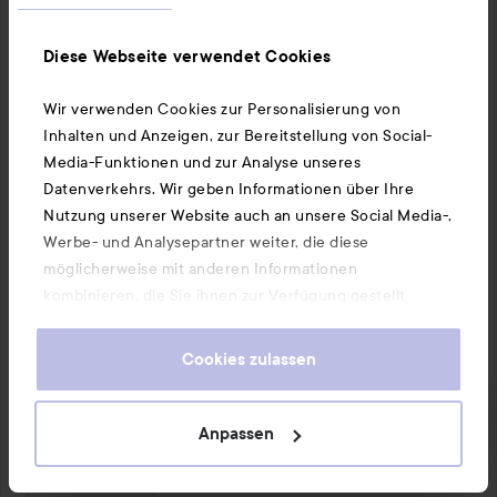
Diese Webseite verwendet Cookies
Wir verwenden Cookies zur Personalisierung von
Inhalten und Anzeigen, zur Bereitstellung von Social-
Media-Funktionen und zur Analyse unseres
Datenverkehrs. Wir geben Informationen über Ihre
Nutzung unserer Website auch an unsere Social Media-,
Werbe- und Analysepartner weiter, die diese
möglicherweise mit anderen Informationen
kombinieren, die Sie ihnen zur Verfügung gestellt
haben oder die sie durch Ihre Nutzung ihrer Dienste
gesammelt haben. Wenn Sie unsere Website weiterhin
Cookies zulassen
nutzen, stimmen Sie damit der Verwendung von
Cookies zu. Informationen darüber, wie Sie Ihre Cookie-
Einstellungen ändern können, finden Sie in unseren
Anpassen
Cookie-Richtlinien.
1 PRODUKT IN DEM BEITRAG BRUTAL EHRLICHE REZENSION