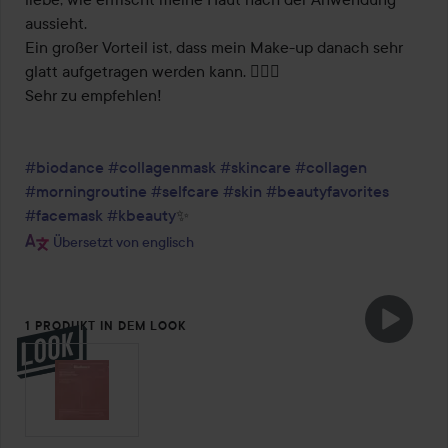
aussieht.

Ein großer Vorteil ist, dass mein Make-up danach sehr 
glatt aufgetragen werden kann. 👍🏻💄

Sehr zu empfehlen!

#biodance
#collagenmask
#skincare
#collagen
#morningroutine
#selfcare
#skin
#beautyfavorites
#facemask
#kbeauty
✨
Übersetzt von englisch
1 PRODUKT IN DEM LOOK