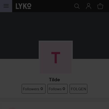
WEITER ZU INHALT
Tilde
Followers
0
Follows
0
FOLGEN