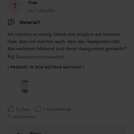
Tilde
vor 1 Jahr/en
Der Beitrag wurde vor 1 Jahr/en erstellt
Material?
Ich möchte so wenig Abrieb wie möglich auf meinem 
Haar, aber ich möchte auch, dass das Haargummi hält. 
Aus welchem Material sind diese Haargummis gemacht?
Übersetzt von schwedisch
1 PRODUKT IN DEM BEITRAG MATERIAL?
1 Kommentar
1 Likes
1651 Ansichten
Ronja