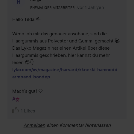
Rolle des Benutzers: Ehemaliger Mitarbeiter.
vor 1 Jahr/en
Kommentaren lades vor 1 J
EHEMALIGER MITARBEITER
Hallo Tilda 👋

Wenn ich mir das genauer anschaue, sind die 
Haargummis aus Polyester und Gummi gemacht 🥰 
Das Lyko Magazin hat einen Artikel über diese 
Haargummis geschrieben, hier kannst du mehr 
lyko.com/sv/magazine/harvard/kknekki-harsnodd-
armband-bondep
Mach's gut! 🤍
1 Likes
Anmelden
einen Kommentar hinterlassen