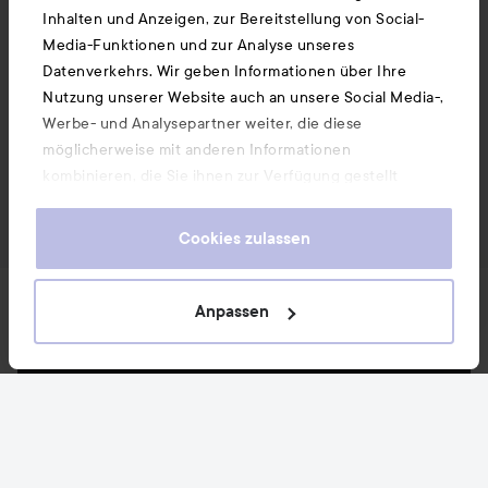
Inhalten und Anzeigen, zur Bereitstellung von Social-
Media-Funktionen und zur Analyse unseres
Datenverkehrs. Wir geben Informationen über Ihre
Nutzung unserer Website auch an unsere Social Media-,
Werbe- und Analysepartner weiter, die diese
möglicherweise mit anderen Informationen
kombinieren, die Sie ihnen zur Verfügung gestellt
haben oder die sie durch Ihre Nutzung ihrer Dienste
gesammelt haben. Wenn Sie unsere Website weiterhin
Cookies zulassen
nutzen, stimmen Sie damit der Verwendung von
Cookies zu. Informationen darüber, wie Sie Ihre Cookie-
Neuigkeiten und Angebote
Einstellungen ändern können, finden Sie in unseren
Anpassen
Cookie-Richtlinien.
Folge uns
Kundenservice