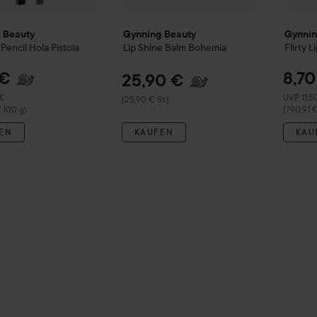
 Beauty
Gynning Beauty
Gynnin
p Pencil
Hola Pistola
Lip Shine Balm
Bohemia
Flirty L
 €
8,70
25,90 €
r Preis 11,50 €
Empfohle
 €
UVP 11,5
(25,90 € St.)
/ 100 g)
(790,91 €
EN
KAUFEN
KAU