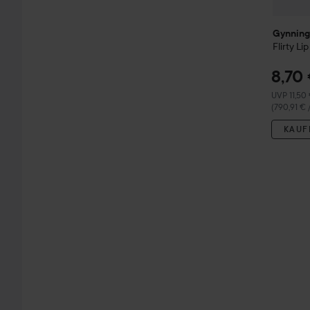
Gynning
Flirty Li
8,70
Empfohlene
UVP 11,50
(790,91 € 
KAUF