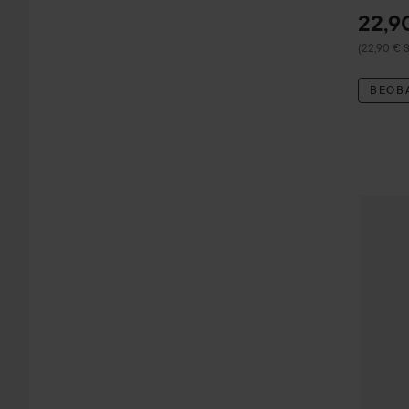
22,9
(22,90 € S
BEOB
Gynning