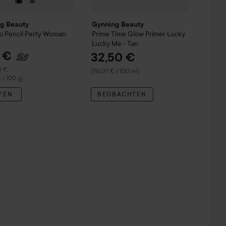
g Beauty
Gynning Beauty
ip Pencil
Perty Woman
Prime Time Glow Primer
Lucky
Lucky Me - Tan
 €
32,50 €
ner Preis 11,50 €
0 €
(116,07 € / 100 ml)
 / 100 g)
FEN
BEOBACHTEN