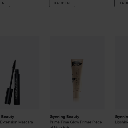
EN
KAUFEN
KAU
22,90 €
 Beauty
Big Bold Extension Mascara
Gynning Beauty
Prime Time Glow Prim
Gynnin
(22,90 € St.)
 Beauty
Gynning Beauty
Gynnin
 Extension Mascara
Prime Time Glow Primer
Piece
Lipshin
of Me - Fair