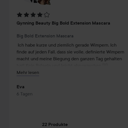
Bewertung: 4 von 5
Gynning Beauty Big Bold Extension Mascara
Big Bold Extension Mascara
Ich habe kurze und ziemlich gerade Wimpern. Ich 
finde auf jeden Fall, dass sie volle, definierte Wimpern 
macht und meine Biegung den ganzen Tag gehalten 
hat! Kein Bröseln und leicht abzuwaschen 👍🏻

Mehr lesen
Eine Verlängerungswirkung habe ich jedoch nicht 
bemerkt, und der größere Teil der Bürste fühlt sich für 
Eva
meine kleinen Augen etwas klobig an.

6 Tagen
Aber insgesamt bin ich trotzdem zufrieden mit dieser 
Mascara 😁
22 Produkte