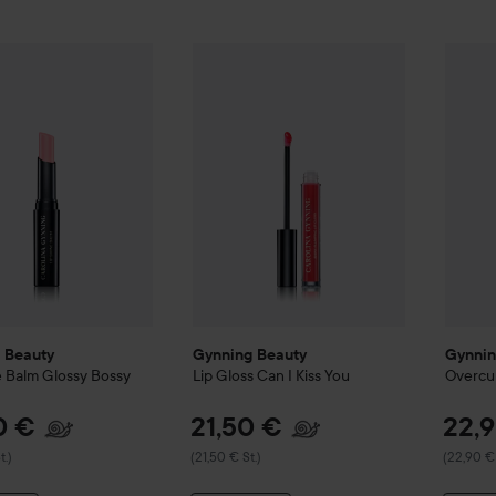
25,90 €
 Beauty
Lip Shine Balm
Glossy Bossy
Gynning Beauty
Lip Gloss
Can I Kiss You
Gynnin
(25,90 € St.)
 Beauty
Gynning Beauty
Gynnin
e Balm
Glossy Bossy
Lip Gloss
Can I Kiss You
Overcu
0 €
21,50 €
22,
t.)
(21,50 € St.)
(22,90 € 