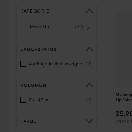
KATEGORIE
WEITER ZU SORTIEREN
Gynning
Make-Up
(
22
)
LAGERSTATUS
Vorrätige Artikel anzeigen
(
12
)
VOLUMEN
Gynning
25 - 49 ml
(
3
)
Lip Shin
25,9
FARBE
(25,90 € S