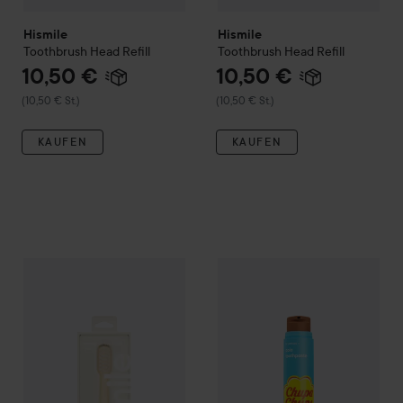
Hismile
Hismile
Toothbrush Head Refill
Toothbrush Head Refill
10,50 €
10,50 €
(10,50 € St.)
(10,50 € St.)
KAUFEN
KAUFEN
10,50 €
Hismile
Toothbrush Head Refill
Hismile
Chupa Chups Cola To
(10,50 € St.)