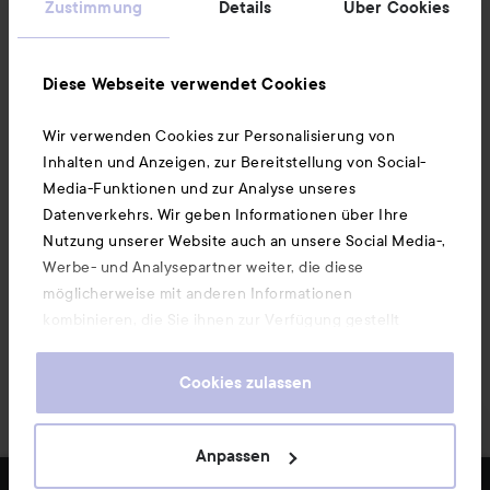
Zustimmung
Details
Über Cookies
Ebenfalls interessant
Diese Webseite verwendet Cookies
Wir verwenden Cookies zur Personalisierung von
Unsere App herunterladen
Inhalten und Anzeigen, zur Bereitstellung von Social-
Media-Funktionen und zur Analyse unseres
Datenverkehrs. Wir geben Informationen über Ihre
Nutzung unserer Website auch an unsere Social Media-,
Werbe- und Analysepartner weiter, die diese
möglicherweise mit anderen Informationen
kombinieren, die Sie ihnen zur Verfügung gestellt
haben oder die sie durch Ihre Nutzung ihrer Dienste
gesammelt haben. Wenn Sie unsere Website weiterhin
Cookies zulassen
nutzen, stimmen Sie damit der Verwendung von
Cookies zu. Informationen darüber, wie Sie Ihre Cookie-
Einstellungen ändern können, finden Sie in unseren
Anpassen
Cookie-Richtlinien.
Copyright 2026
FILTER
BELIEBTESTE