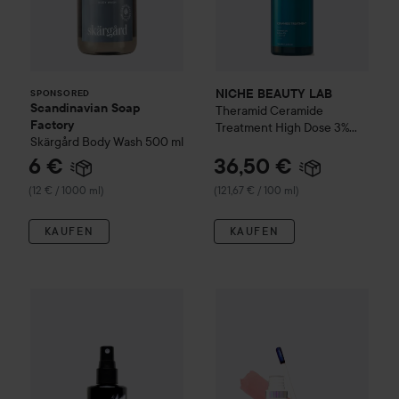
NICHE BEAUTY LAB
SPONSORED
Scandinavian Soap
Theramid
Ceramide
Factory
Treatment High Dose 3%
Skärgård
Body Wash
500 ml
Ceramide Treatment
30 ml
6 €
36,50 €
(12 € / 1000 ml)
(121,67 € / 100 ml)
KAUFEN
KAUFEN
25,90 
Skindinavia
The Makeup Finishing Spray Bridal
Wonderskin
Wonder Blading Al
118 ml
(21,95 € /