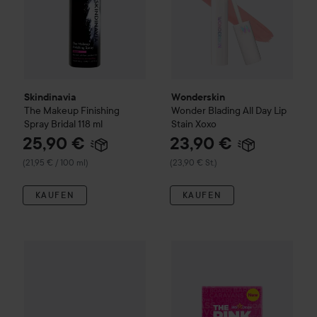
Skindinavia
Wonderskin
The Makeup Finishing
Wonder Blading All Day Lip
Spray Bridal
118 ml
Stain
Xoxo
25,90 €
23,90 €
(21,95 € / 100 ml)
(23,90 € St.)
KAUFEN
KAUFEN
12,50 €
KKNEKKI
Bundle
4 Purple Pink
Campaign 30%
The Pink Stuff
(12,50 € St.)