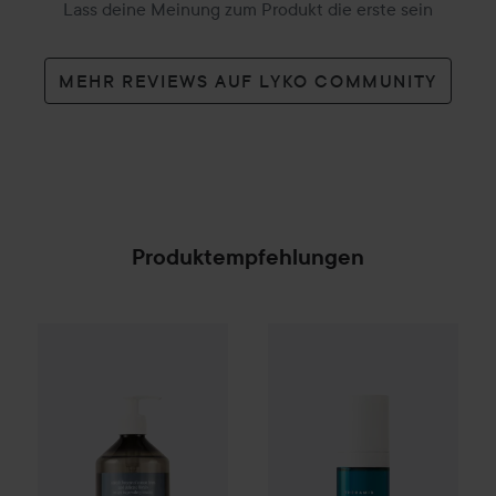
Lass deine Meinung zum Produkt die erste sein
MEHR REVIEWS AUF LYKO COMMUNITY
Produktempfehlungen
Scandinavian Soap Factory
NICHE BEAUTY LAB
Skärgård
Body Wash
Theramid
50
SPONSORED