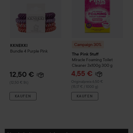
Campaign 30%
KKNEKKI
Bundle
4 Purple Pink
The Pink Stuff
Miracle Foaming Toilet
Cleaner 3x100g
300 g
Angebotspreis
4,55 €
12,50 €
Regulärer Preis 6,50 €
Originalpreis 6,50 €
(12,50 € St.)
(15,17 € / 1000 g)
KAUFEN
KAUFEN