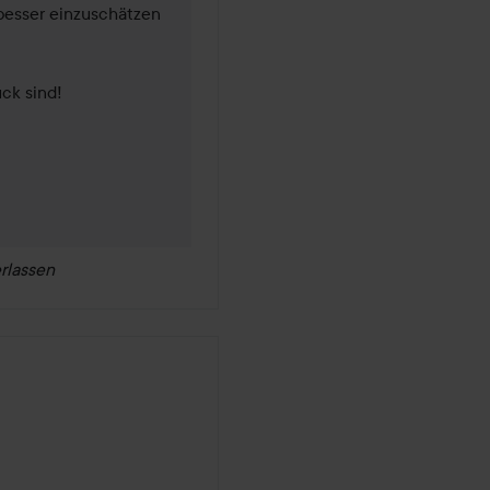
besser einzuschätzen 
k sind!  

rlassen