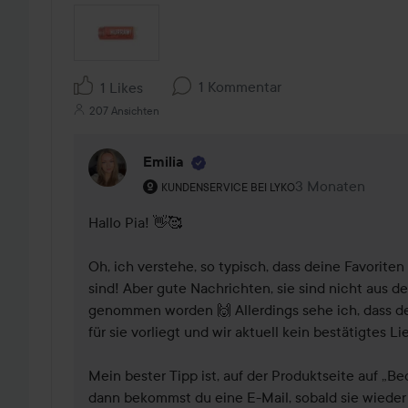
1 Kommentar
1 Likes
207 Ansichten
Emilia
Rolle des Benutzers: Kundenservice bei L
3 Monaten
Kommentaren lad
KUNDENSERVICE BEI LYKO
Hallo Pia! 👋🥰 

Oh, ich verstehe, so typisch, dass deine Favorit
sind! Aber gute Nachrichten, sie sind nicht aus d
genommen worden 🙌 Allerdings sehe ich, dass der
für sie vorliegt und wir aktuell kein bestätigtes Li
Mein bester Tipp ist, auf der Produktseite auf „Be
dann bekommst du eine E-Mail, sobald sie wieder a