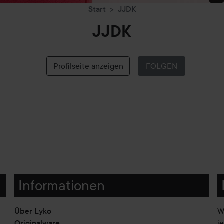
Start
JJDK
JJDK
Profilseite anzeigen
FOLGEN
Informationen
Über Lyko
W
Originalware
j