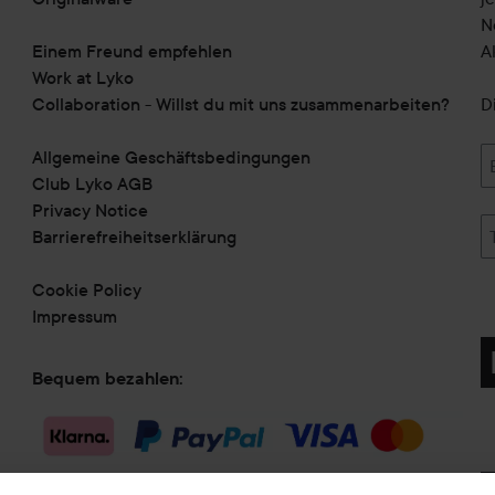
N
Einem Freund empfehlen
A
Work at Lyko
Collaboration - Willst du mit uns zusammenarbeiten?
D
Allgemeine Geschäftsbedingungen
Club Lyko AGB
Privacy Notice
Barrierefreiheitserklärung
Cookie Policy
Impressum
Bequem bezahlen:
Versandmethode: