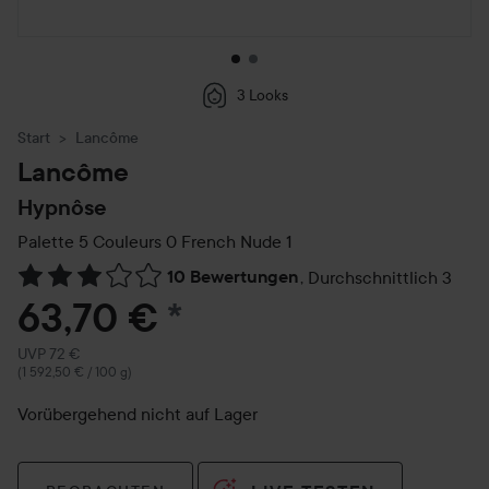
3 Looks
Start
Lancôme
Lancôme
Hypnôse
Palette 5 Couleurs 0 French Nude
1
10 Bewertungen
,
Durchschnittlich 3
Weiter zu Reviews & Kommentare
63,70 €
*
Empfohlener Preis 72 €
UVP 72 €
(1 592,50 € / 100 g)
Vorübergehend nicht auf Lager