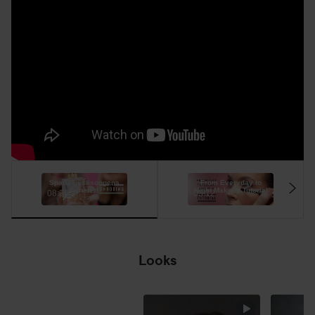
Spana in säsongens
From Everyday to
nyheter!
Night Makeup Tutorial
08:35
03:12
Looks
HEUTE!
SEKTION ÜBERSPRINGEN