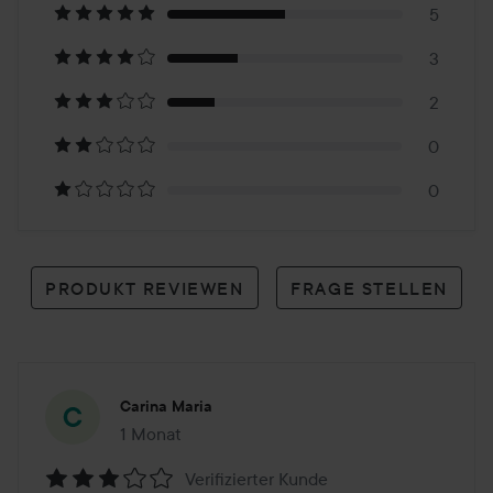
auf
5
3
10
2
Reviews
0
0
PRODUKT REVIEWEN
FRAGE STELLEN
Carina Maria
1 Monat
Der Beitrag wurde 1 Monat erstellt
Verifizierter Kunde