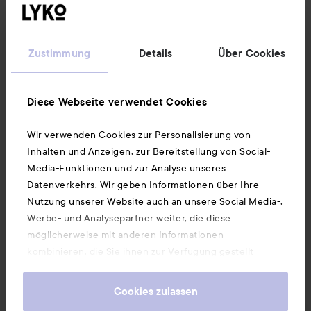
Informationen
Zustimmung
Details
Über Cookies
Ebenfalls interessant
Diese Webseite verwendet Cookies
Wir verwenden Cookies zur Personalisierung von
Unsere App herunterladen
Inhalten und Anzeigen, zur Bereitstellung von Social-
Media-Funktionen und zur Analyse unseres
Datenverkehrs. Wir geben Informationen über Ihre
Nutzung unserer Website auch an unsere Social Media-,
Werbe- und Analysepartner weiter, die diese
möglicherweise mit anderen Informationen
kombinieren, die Sie ihnen zur Verfügung gestellt
haben oder die sie durch Ihre Nutzung ihrer Dienste
gesammelt haben. Wenn Sie unsere Website weiterhin
Cookies zulassen
nutzen, stimmen Sie damit der Verwendung von