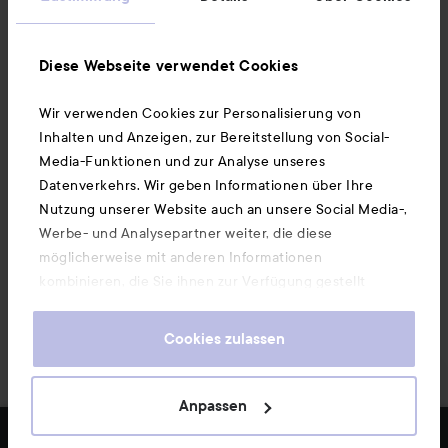
Ebenfalls interessant
Diese Webseite verwendet Cookies
Wir verwenden Cookies zur Personalisierung von
Unsere App herunterladen
Inhalten und Anzeigen, zur Bereitstellung von Social-
Media-Funktionen und zur Analyse unseres
Datenverkehrs. Wir geben Informationen über Ihre
Nutzung unserer Website auch an unsere Social Media-,
Werbe- und Analysepartner weiter, die diese
möglicherweise mit anderen Informationen
kombinieren, die Sie ihnen zur Verfügung gestellt
haben oder die sie durch Ihre Nutzung ihrer Dienste
gesammelt haben. Wenn Sie unsere Website weiterhin
Cookies zulassen
nutzen, stimmen Sie damit der Verwendung von
Cookies zu. Informationen darüber, wie Sie Ihre Cookie-
Einstellungen ändern können, finden Sie in unseren
Anpassen
Cookie-Richtlinien.
Copyright 2026
FILTER
BELIEBTESTE