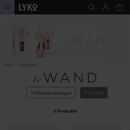
WEITER ZU INHALT
Start
Le Wand
Le
Wand
Profilseite anzeigen
FOLGEN
6 Produkte
WEITER ZU FILTER
156,50 €