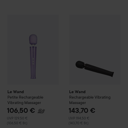
106,50 €
Le Wand
Petite Rechargeable Vibrating Massager
Le Wand
Rechargeable Vibrat
Empfohlener Preis 129
(106,50 € St.)
Le Wand
Le Wand
Petite Rechargeable
Rechargeable Vibrating
Vibrating Massager
Massager
106,50 €
143,70 €
Empfohlener Preis 129,50 €
Empfohlener Preis 194,50 €
UVP 129,50 €
UVP 194,50 €
(106,50 € St.)
(143,70 € St.)