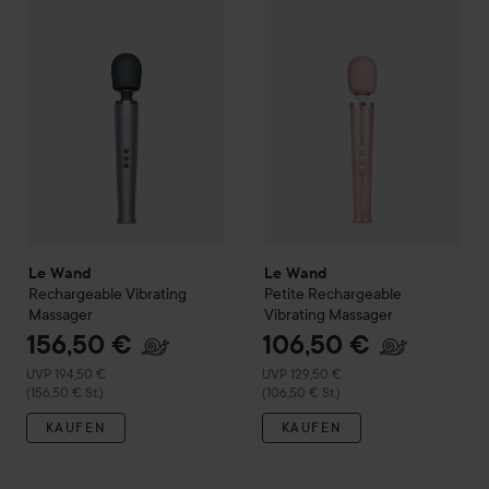
Le Wand
Rechargeable Vibrating Massager
Le Wand
Petite Rechargeable
Empfohlener Preis 194,50 €
(156,50 € St.)
Le Wand
Le Wand
Rechargeable Vibrating
Petite Rechargeable
Massager
Vibrating Massager
156,50 €
106,50 €
Empfohlener Preis 194,50 €
Empfohlener Preis 129,50 €
UVP 194,50 €
UVP 129,50 €
(156,50 € St.)
(106,50 € St.)
KAUFEN
KAUFEN