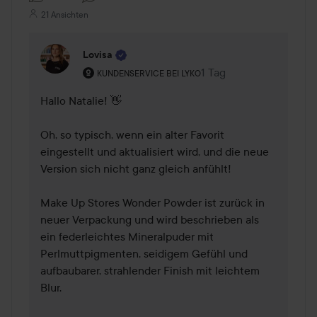
21 Ansichten
Lovisa
Rolle des Benutzers: Kundenservice bei Lyko.
1 Tag
Kommentaren lades 1 T
KUNDENSERVICE BEI LYKO
Hallo Natalie! 👋

Oh, so typisch, wenn ein alter Favorit 
eingestellt und aktualisiert wird, und die neue 
Version sich nicht ganz gleich anfühlt!

Make Up Stores Wonder Powder ist zurück in 
neuer Verpackung und wird beschrieben als 
ein federleichtes Mineralpuder mit 
Perlmuttpigmenten, seidigem Gefühl und 
aufbaubarer, strahlender Finish mit leichtem 
Blur.
