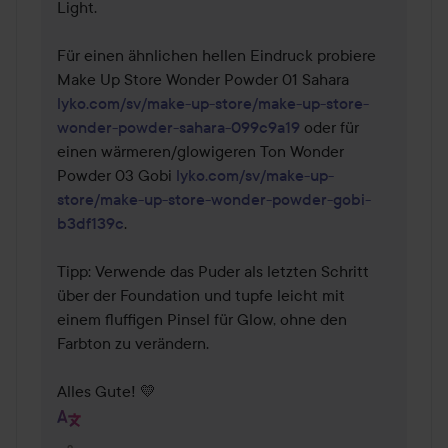
Light. 

Für einen ähnlichen hellen Eindruck probiere 
Make Up Store Wonder Powder 01 Sahara 
lyko.com/sv/make-up-store/make-up-store-
wonder-powder-sahara-099c9a19
 oder für 
einen wärmeren/glowigeren Ton Wonder 
Powder 03 Gobi 
lyko.com/sv/make-up-
store/make-up-store-wonder-powder-gobi-
b3df139c
.

Tipp: Verwende das Puder als letzten Schritt 
über der Foundation und tupfe leicht mit 
einem fluffigen Pinsel für Glow, ohne den 
Farbton zu verändern.

Alles Gute! 💛