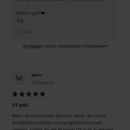
Mach's gut!❤️ 
Like
Anmelden
einen Kommentar hinterlassen
Malin
3 Monaten
Der Beitrag wurde 3 Monaten erstellt
Bewertung:
03 gobi
5
von
Wenn ihr nach einem Bronzer sucht, der einen 
5
wunderbar schönen, sonnengeküssten Look 
verleiht, solltet ihr die Nummer 03 gobi in diesem 