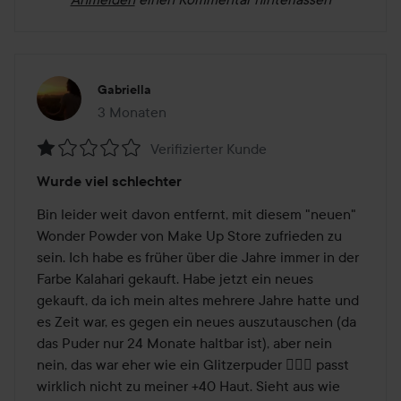
Gabriella
3 Monaten
Der Beitrag wurde 3 Monaten erstellt
Verifizierter Kunde
Bewertung:
Wurde viel schlechter
1
von
Bin leider weit davon entfernt, mit diesem "neuen" 
5
Wonder Powder von Make Up Store zufrieden zu 
sein. Ich habe es früher über die Jahre immer in der 
Farbe Kalahari gekauft. Habe jetzt ein neues 
gekauft, da ich mein altes mehrere Jahre hatte und 
es Zeit war, es gegen ein neues auszutauschen (da 
das Puder nur 24 Monate haltbar ist), aber nein 
nein, das war eher wie ein Glitzerpuder 🤦🏻‍♀️ passt 
wirklich nicht zu meiner +40 Haut. Sieht aus wie 