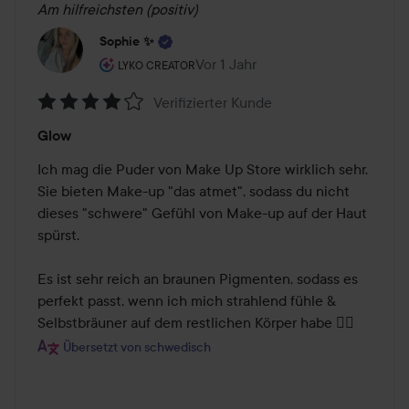
Am hilfreichsten (positiv)
Sophie ✨
Rolle des Benutzers: Lyko Creator.
Vor 1 Jahr
Der Beitrag wurde Vor 1 Jahr erste
LYKO CREATOR
Verifizierter Kunde
Bewertung:
Glow
4
von
Ich mag die Puder von Make Up Store wirklich sehr. 
5
Sie bieten Make-up "das atmet", sodass du nicht 
dieses "schwere" Gefühl von Make-up auf der Haut 
spürst. 

Es ist sehr reich an braunen Pigmenten, sodass es 
perfekt passt, wenn ich mich strahlend fühle & 
Selbstbräuner auf dem restlichen Körper habe ❤️‍🔥
Übersetzt von schwedisch