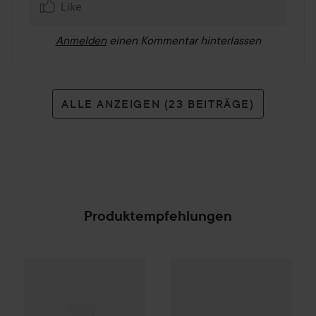
Like
Anmelden
einen Kommentar hinterlassen
ALLE ANZEIGEN (23 BEITRÄGE)
Produktempfehlungen
3,50 €
Gleeze
Twisted Lip Mask
Make Up Store
Sunny Swirl
Hydra Silk Set
(23,33 € / 100 ml
SPONSORED