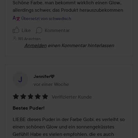
von
Schöne Farbe, man bekommt wirklich einen Glow.. 
5
allerdings schwer, das Produkt herauszubekommen
Übersetzt von schwedisch
Like
Kommentar
185 Ansichten
Anmelden
einen Kommentar hinterlassen
Jennifer🩷
vor einer Woche
Der Beitrag wurde vor einer Woche erstellt
Verifizierter Kunde
Bewertung:
Bestes Puder!
5
von
LIEBE dieses Puder in der Farbe Gobi, es verleiht so 
5
einen schönen Glow und ein sonnengeküsstes 
Gefühl! Habe es vielen empfohlen, die es auch 