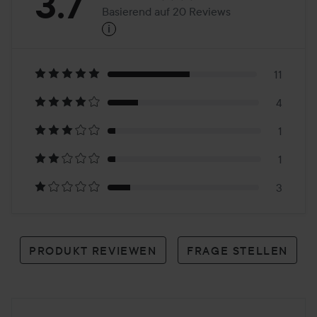
Bewertung:
3.7
Basierend auf 20 Reviews
i
3.7
Basierend
auf
11
4
20
1
Reviews
1
3
PRODUKT REVIEWEN
FRAGE STELLEN