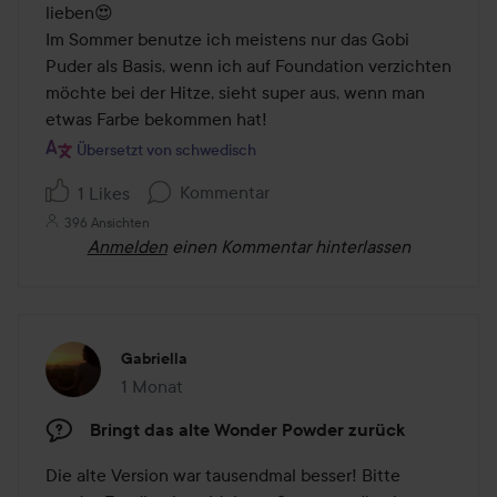
lieben😍

Im Sommer benutze ich meistens nur das Gobi 
Puder als Basis, wenn ich auf Foundation verzichten 
möchte bei der Hitze, sieht super aus, wenn man 
Übersetzt von schwedisch
Kommentar
1 Likes
396 Ansichten
Anmelden
einen Kommentar hinterlassen
Gabriella
1 Monat
Der Beitrag wurde 1 Monat erstellt
Bringt das alte Wonder Powder zurück
Die alte Version war tausendmal besser! Bitte 