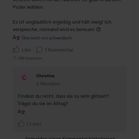
Puder wählen.

Es ist unglaublich ergiebig und hält ewig! Ich 
verspreche, niemand wird es bereuen 😍
Übersetzt von schwedisch
Like
1 Kommentar
1148 Ansichten
Christina
2 Monaten
Kommentaren lades 2 Monaten
Findest du nicht, dass sie zu sehr glitzert? 
Trägst du sie im Alltag?
1 Likes
Anmelden
einen Kommentar hinterlassen