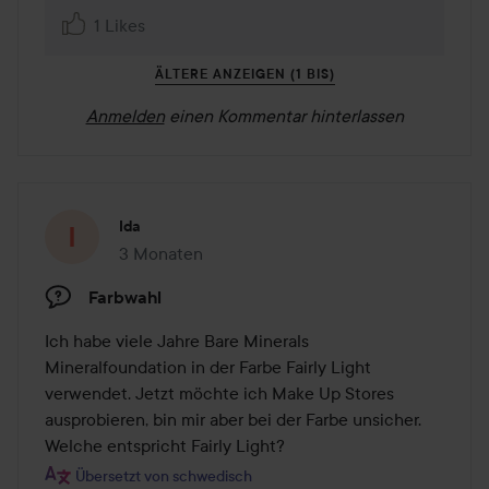
1 Likes
ÄLTERE ANZEIGEN (1 BIS)
Anmelden
einen Kommentar hinterlassen
Ida
3 Monaten
Der Beitrag wurde 3 Monaten erstellt
Farbwahl
Ich habe viele Jahre Bare Minerals 
Mineralfoundation in der Farbe Fairly Light 
verwendet. Jetzt möchte ich Make Up Stores 
ausprobieren, bin mir aber bei der Farbe unsicher. 
Welche entspricht Fairly Light?
Übersetzt von schwedisch