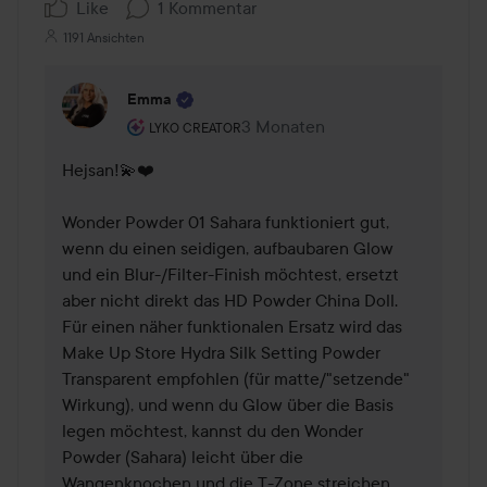
Like
1 Kommentar
1191 Ansichten
Emma
Rolle des Benutzers: Lyko Creator.
3 Monaten
Kommentaren lades 3 Monaten
LYKO CREATOR
Hejsan!💫❤️ 

Wonder Powder 01 Sahara funktioniert gut, 
wenn du einen seidigen, aufbaubaren Glow 
und ein Blur-/Filter-Finish möchtest, ersetzt 
aber nicht direkt das HD Powder China Doll. 
Für einen näher funktionalen Ersatz wird das 
Make Up Store Hydra Silk Setting Powder 
Transparent empfohlen (für matte/"setzende" 
Wirkung), und wenn du Glow über die Basis 
legen möchtest, kannst du den Wonder 
Powder (Sahara) leicht über die 
Wangenknochen und die T-Zone streichen. 
