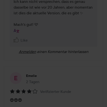
Ich kann nicht versprechen, dass es genau 
dasselbe ist wie vor 20 Jahren, aber momentan 
ist dies die aktuelle Version, die es gibt ✨

Mach's gut! 🩷
Like
Anmelden
einen Kommentar hinterlassen
Emelie
2 Tagen
Der Beitrag wurde 2 Tagen erstellt
Verifizierter Kunde
Bewertung:
😍😍😍
4