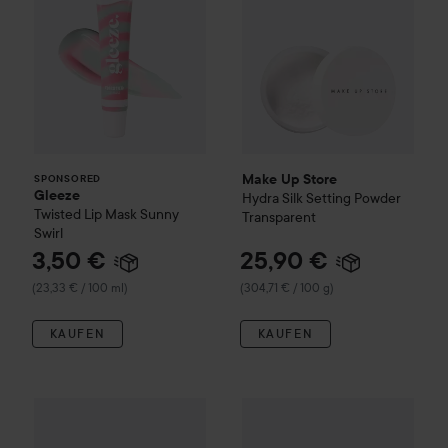
Make Up Store
SPONSORED
Gleeze
Hydra Silk Setting Powder
Twisted Lip Mask
Sunny
Transparent
Swirl
3,50 €
25,90 €
(23,33 € / 100 ml)
(304,71 € / 100 g)
KAUFEN
KAUFEN
47,50 €
Clinique
Superpowder
Matte Ivory
(47,50 € St.)
Club Lyko -25%
MAC Cosmeti