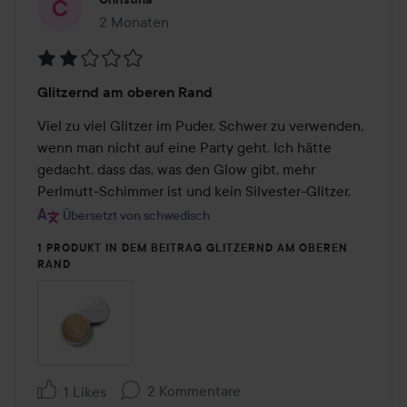
2 Monaten
Der Beitrag wurde 2 Monaten erstellt
Bewertung:
Glitzernd am oberen Rand
2
von
Viel zu viel Glitzer im Puder. Schwer zu verwenden, 
5
wenn man nicht auf eine Party geht. Ich hätte 
gedacht, dass das, was den Glow gibt, mehr 
Perlmutt-Schimmer ist und kein Silvester-Glitzer.
Übersetzt von schwedisch
1 PRODUKT IN DEM BEITRAG GLITZERND AM OBEREN
RAND
2 Kommentare
1 Likes