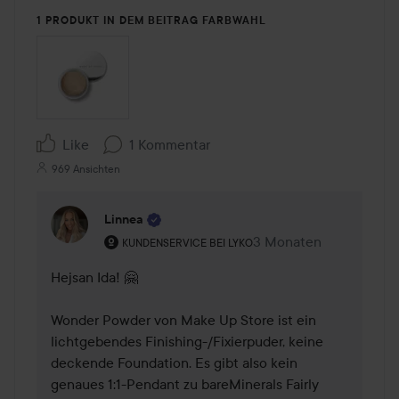
1 PRODUKT IN DEM BEITRAG FARBWAHL
Like
1 Kommentar
969 Ansichten
Linnea
Rolle des Benutzers: Kundenservice bei Lyko.
3 Monaten
Kommentaren lades 3 
KUNDENSERVICE BEI LYKO
Hejsan Ida! 🤗 

Wonder Powder von Make Up Store ist ein 
lichtgebendes Finishing-/Fixierpuder, keine 
deckende Foundation. Es gibt also kein 
genaues 1:1-Pendant zu bareMinerals Fairly 