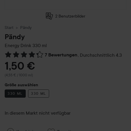
2 Benutzerbilder
Start
Pändy
Pändy
Energy Drink
330 ml
7 Bewertungen
,
Durchschnittlich 4.3
Weiter zu Reviews & Kommentare
1,50 €
(4,55 € / 1000 ml)
Größe auswählen
330 ML
330 ML
In diesem Markt nicht verfügbar