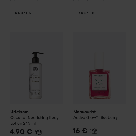
KAUFEN
KAUFEN
4,90 €
Urtekram
Coconut
Nourishing Body Lotion
Manucurist
Active
245 ml
Glow™
Blue
(2 € / 100 ml)
Urtekram
Manucurist
Coconut
Nourishing Body
Active
Glow™
Blueberry
Lotion
245 ml
16 €
4,90 €