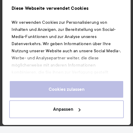
Ebenfalls interessant
Diese Webseite verwendet Cookies
Wir verwenden Cookies zur Personalisierung von
Unsere App herunterladen
Inhalten und Anzeigen, zur Bereitstellung von Social-
Media-Funktionen und zur Analyse unseres
Datenverkehrs. Wir geben Informationen über Ihre
Nutzung unserer Website auch an unsere Social Media-,
Werbe- und Analysepartner weiter, die diese
möglicherweise mit anderen Informationen
kombinieren, die Sie ihnen zur Verfügung gestellt
haben oder die sie durch Ihre Nutzung ihrer Dienste
gesammelt haben. Wenn Sie unsere Website weiterhin
Cookies zulassen
nutzen, stimmen Sie damit der Verwendung von
Cookies zu. Informationen darüber, wie Sie Ihre Cookie-
Einstellungen ändern können, finden Sie in unseren
Anpassen
Cookie-Richtlinien.
Copyright 2026