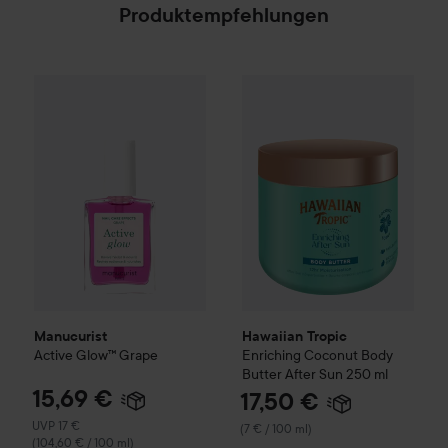
Produktempfehlungen
15,69 €
Manucurist
Active
Glow™
Grape
Hawaiian Tropic
Enriching Co
Empfohlener Preis 17 €
(104,60 € / 100 ml)
Manucurist
Hawaiian Tropic
Active
Glow™
Grape
Enriching Coconut Body
Butter After Sun
250 ml
15,69 €
17,50 €
Empfohlener Preis 17 €
UVP 17 €
(7 € / 100 ml)
(104,60 € / 100 ml)