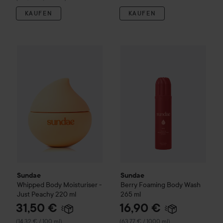
KAUFEN
KAUFEN
31,
Sundae
Whipped Body Moisturiser - Just Peachy
Sundae
Berry Foaming Body 
220 ml
(14,3
Sundae
Sundae
Whipped Body Moisturiser -
Berry Foaming Body Wash
Just Peachy
220 ml
265 ml
31,50 €
16,90 €
(14,32 € / 100 ml)
(63,77 € / 1000 ml)