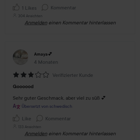
Kommentar
1 Likes
304 Ansichten
Anmelden
einen Kommentar hinterlassen
Amaya💕
4 Monaten
Der Beitrag wurde 4 Monaten erstellt
Verifizierter Kunde
Bewertung:
Goooood
3
von
Sehr guter Geschmack, aber viel zu süß 💕
5
Übersetzt von schwedisch
Like
Kommentar
133 Ansichten
Anmelden
einen Kommentar hinterlassen