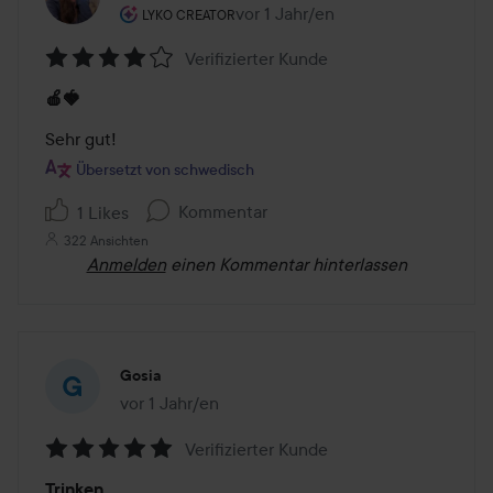
Rolle des Benutzers: Lyko Creator.
vor 1 Jahr/en
Der Beitrag wurde vor 1 Jahr/en er
LYKO CREATOR
Verifizierter Kunde
Bewertung:
🍎🍓
4
von
Sehr gut!
5
Übersetzt von schwedisch
Kommentar
1 Likes
322 Ansichten
Anmelden
einen Kommentar hinterlassen
Gosia
vor 1 Jahr/en
Der Beitrag wurde vor 1 Jahr/en erstellt
Verifizierter Kunde
Bewertung:
Trinken