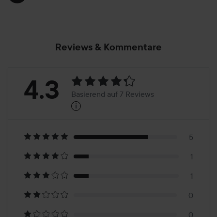
Reviews & Kommentare
Bewertung:
4.3
Basierend auf 7 Reviews
i
4.3
Basierend
auf
5
1
7
1
Reviews
0
0