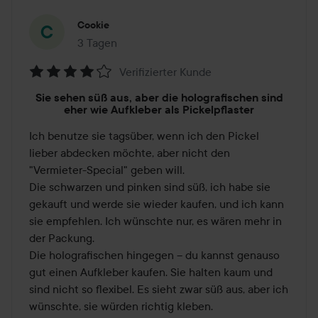
Cookie
3 Tagen
Der Beitrag wurde 3 Tagen erstellt
Verifizierter Kunde
Bewertung:
Sie sehen süß aus, aber die holografischen sind
4
eher wie Aufkleber als Pickelpflaster
von
Ich benutze sie tagsüber, wenn ich den Pickel 
5
lieber abdecken möchte, aber nicht den 
"Vermieter-Special" geben will.

Die schwarzen und pinken sind süß, ich habe sie 
gekauft und werde sie wieder kaufen, und ich kann 
sie empfehlen. Ich wünschte nur, es wären mehr in 
der Packung.

Die holografischen hingegen – du kannst genauso 
gut einen Aufkleber kaufen. Sie halten kaum und 
sind nicht so flexibel. Es sieht zwar süß aus, aber ich 
wünschte, sie würden richtig kleben.
