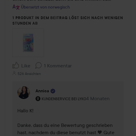
Übersetzt von norwegisch
1 PRODUKT IN DEM BEITRAG LÖST SICH NACH WENIGEN
STUNDEN AB
Like
1 Kommentar
526 Ansichten
Annica
Rolle des Benutzers: Kundenservice bei Lyko.
4 Monaten
Kommentaren lades 4 
KUNDENSERVICE BEI LYKO
Hallo K!

Danke, dass du eine Bewertung geschrieben 
hast, nachdem du diese benutzt hast 🧡 Gute 