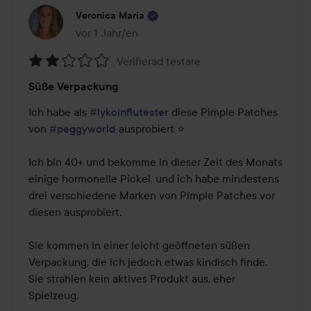
Veronica Maria
vor 1 Jahr/en
Der Beitrag wurde vor 1 Jahr/en erstellt
Verifierad testare
Bewertung:
Süße Verpackung
2
von
Ich habe als 
#lykoinflutester
 diese Pimple Patches 
5
von 
#peggyworld
 ausprobiert ⭐

Ich bin 40+ und bekomme in dieser Zeit des Monats 
einige hormonelle Pickel, und ich habe mindestens 
drei verschiedene Marken von Pimple Patches vor 
diesen ausprobiert. 

Sie kommen in einer leicht geöffneten süßen 
Verpackung, die ich jedoch etwas kindisch finde. 
Sie strahlen kein aktives Produkt aus, eher 
Spielzeug.
