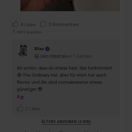
3 Kommentare
8 Likes
8602 Ansichten
Eliza
Rolle des Benutzers: Lyko Creator.
vor 1 Jahr/en
Kommentaren lades vor 1 Jahr/e
LYKO CREATOR
Ah schön, dass du etwas hast, das funktioniert 
🤩 The Ordinary hat, aber für mich hat auch 
Revox, und die sind normalerweise etwas 
günstiger 😎
2 Likes
ÄLTERE ANZEIGEN (2 BIS)