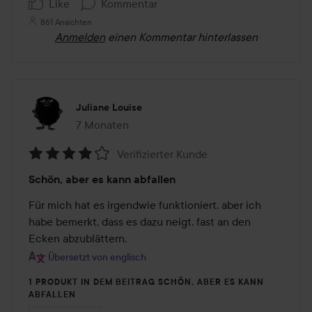
Like
Kommentar
861 Ansichten
Anmelden
einen Kommentar hinterlassen
Juliane Louise
7 Monaten
Der Beitrag wurde 7 Monaten erstellt
Verifizierter Kunde
Bewertung:
Schön, aber es kann abfallen
4
von
Für mich hat es irgendwie funktioniert, aber ich 
5
habe bemerkt, dass es dazu neigt, fast an den 
Ecken abzublättern.
Übersetzt von englisch
1 PRODUKT IN DEM BEITRAG SCHÖN, ABER ES KANN
ABFALLEN