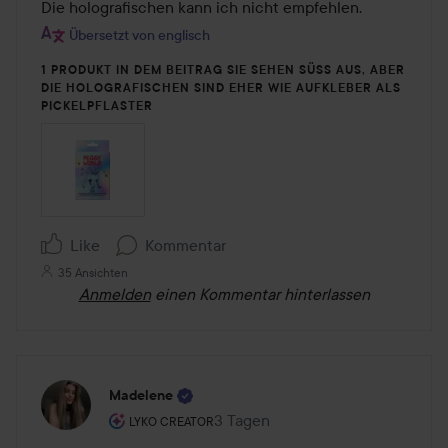
Die holografischen kann ich nicht empfehlen.
Übersetzt von englisch
1 PRODUKT IN DEM BEITRAG SIE SEHEN SÜSS AUS, ABER D
IE HOLOGRAFISCHEN SIND EHER WIE AUFKLEBER ALS P
ICKELPFLASTER
Like
Kommentar
35 Ansichten
Anmelden
einen Kommentar hinterlassen
Madelene
Rolle des Benutzers: Lyko Creator.
3 Tagen
Der Beitrag wurde 3 Tagen erstell
LYKO CREATOR