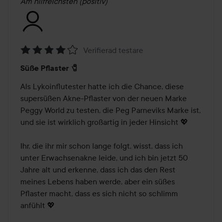
Am hilfreichsten (positiv)
Verifierad testare
Bewertung:
Süße Pflaster 🧷
4
von
Als Lykoinflutester hatte ich die Chance, diese 
5
supersüßen Akne-Pflaster von der neuen Marke 
Peggy World zu testen, die Peg Parneviks Marke ist, 
und sie ist wirklich großartig in jeder Hinsicht 💖

Ihr, die ihr mir schon lange folgt, wisst, dass ich 
unter Erwachsenakne leide, und ich bin jetzt 50 
Jahre alt und erkenne, dass ich das den Rest 
meines Lebens haben werde, aber ein süßes 
Pflaster macht, dass es sich nicht so schlimm 
anfühlt 💖
