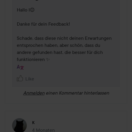
Hallo I😊

Danke für dein Feedback!

Schade, dass diese nicht deinen Erwartungen 
entsprochen haben, aber schön, dass du 
andere gefunden hast, die besser für dich 
funktionieren ✨
Like
Anmelden
einen Kommentar hinterlassen
K
4 Monaten
Der Beitrag wurde 4 Monaten erstellt