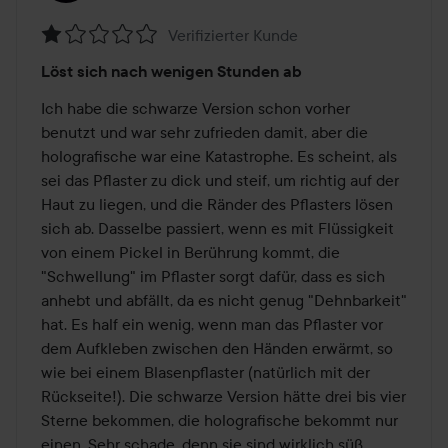
Verifizierter Kunde
Bewertung:
Löst sich nach wenigen Stunden ab
1
von
Ich habe die schwarze Version schon vorher 
5
benutzt und war sehr zufrieden damit, aber die 
holografische war eine Katastrophe. Es scheint, als 
sei das Pflaster zu dick und steif, um richtig auf der 
Haut zu liegen, und die Ränder des Pflasters lösen 
sich ab. Dasselbe passiert, wenn es mit Flüssigkeit 
von einem Pickel in Berührung kommt, die 
"Schwellung" im Pflaster sorgt dafür, dass es sich 
anhebt und abfällt, da es nicht genug "Dehnbarkeit" 
hat. Es half ein wenig, wenn man das Pflaster vor 
dem Aufkleben zwischen den Händen erwärmt, so 
wie bei einem Blasenpflaster (natürlich mit der 
Rückseite!). Die schwarze Version hätte drei bis vier 
Sterne bekommen, die holografische bekommt nur 
einen. Sehr schade, denn sie sind wirklich süß.