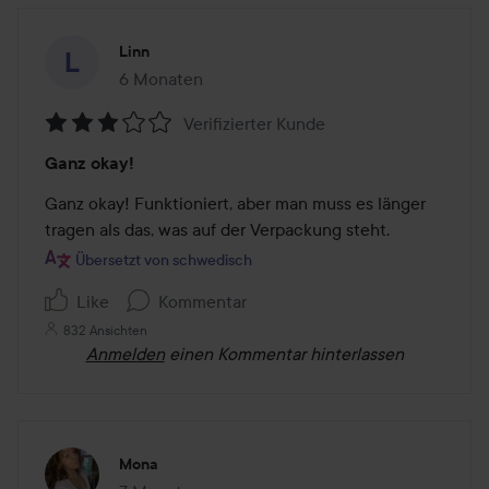
Linn
6 Monaten
Der Beitrag wurde 6 Monaten erstellt
Verifizierter Kunde
Bewertung:
Ganz okay!
3
von
Ganz okay! Funktioniert, aber man muss es länger 
5
tragen als das, was auf der Verpackung steht.
Übersetzt von schwedisch
Like
Kommentar
832 Ansichten
Anmelden
einen Kommentar hinterlassen
Mona