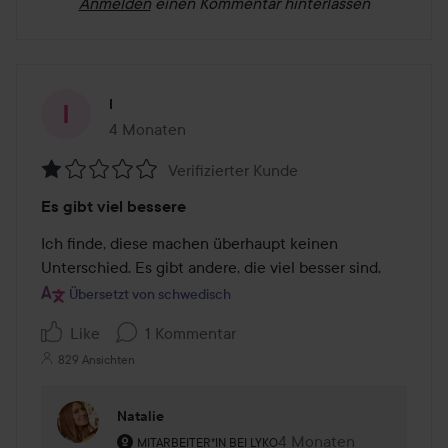
Anmelden
einen Kommentar hinterlassen
I
4 Monaten
Der Beitrag wurde 4 Monaten erstellt
Verifizierter Kunde
Bewertung:
Es gibt viel bessere
1
von
Ich finde, diese machen überhaupt keinen 
5
Unterschied. Es gibt andere, die viel besser sind.
Übersetzt von schwedisch
Like
1 Kommentar
829 Ansichten
Natalie
Rolle des Benutzers: Mitarbeiter*in bei Lyko.
4 Monaten
Kommentaren lades 4 
MITARBEITER*IN BEI LYKO