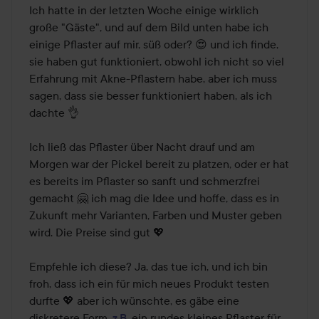
Ich hatte in der letzten Woche einige wirklich 
große "Gäste", und auf dem Bild unten habe ich 
einige Pflaster auf mir, süß oder? 😍 und ich finde, 
sie haben gut funktioniert, obwohl ich nicht so viel 
Erfahrung mit Akne-Pflastern habe, aber ich muss 
sagen, dass sie besser funktioniert haben, als ich 
dachte 👌 

Ich ließ das Pflaster über Nacht drauf und am 
Morgen war der Pickel bereit zu platzen, oder er hat 
es bereits im Pflaster so sanft und schmerzfrei 
gemacht 🤗 ich mag die Idee und hoffe, dass es in 
Zukunft mehr Varianten, Farben und Muster geben 
wird. Die Preise sind gut 💖

Empfehle ich diese? Ja, das tue ich, und ich bin 
froh, dass ich ein für mich neues Produkt testen 
durfte 💖 aber ich wünschte, es gäbe eine 
diskretere Form, 
z.B
. ein rundes kleines Pflaster für 