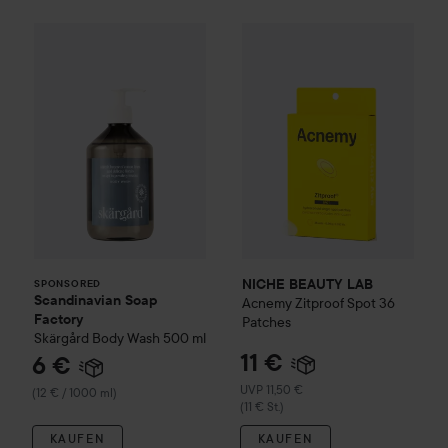
Scandinavian Soap Factory
NICHE BEAUTY LAB
Skärgård
Body Wash
Acnemy
50
Z
SPONSORED
NICHE BEAUTY LAB
SPONSORED
Scandinavian Soap
Acnemy
Zitproof Spot 36
Factory
Patches
Skärgård
Body Wash
500 ml
11 €
6 €
Empfohlener Preis 11,50 €
UVP 11,50 €
(12 € / 1000 ml)
(11 € St.)
KAUFEN
KAUFEN