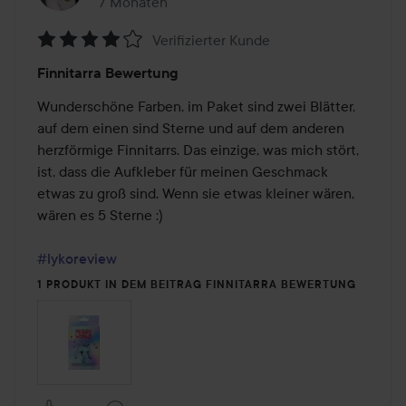
7 Monaten
Der Beitrag wurde 7 Monaten erstellt
Verifizierter Kunde
Bewertung:
Finnitarra Bewertung
4
von
Wunderschöne Farben, im Paket sind zwei Blätter, 
5
auf dem einen sind Sterne und auf dem anderen 
herzförmige Finnitarrs. Das einzige, was mich stört, 
ist, dass die Aufkleber für meinen Geschmack 
etwas zu groß sind. Wenn sie etwas kleiner wären, 
wären es 5 Sterne :) 

#lykoreview
1 PRODUKT IN DEM BEITRAG FINNITARRA BEWERTUNG