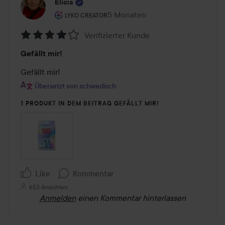
Elicia
Rolle des Benutzers: Lyko Creator.
5 Monaten
Der Beitrag wurde 5 Monaten erst
LYKO CREATOR
Verifizierter Kunde
Bewertung:
Gefällt mir!
4
von
Gefällt mir!
5
Übersetzt von schwedisch
1 PRODUKT IN DEM BEITRAG GEFÄLLT MIR!
Like
Kommentar
653 Ansichten
Anmelden
einen Kommentar hinterlassen