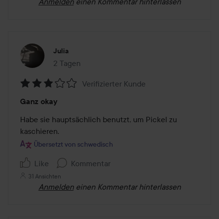
Anmelden
einen Kommentar hinterlassen
Julia
2 Tagen
Der Beitrag wurde 2 Tagen erstellt
Verifizierter Kunde
Bewertung:
Ganz okay
3
von
Habe sie hauptsächlich benutzt, um Pickel zu 
5
kaschieren.
Übersetzt von schwedisch
Like
Kommentar
31 Ansichten
Anmelden
einen Kommentar hinterlassen