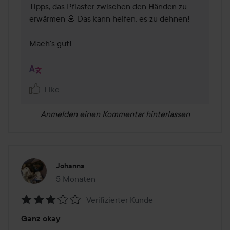
Tipps, das Pflaster zwischen den Händen zu 
erwärmen 🌸 Das kann helfen, es zu dehnen!

Mach's gut!

Like
Anmelden
einen Kommentar hinterlassen
Johanna
5 Monaten
Der Beitrag wurde 5 Monaten erstellt
Verifizierter Kunde
Bewertung:
Ganz okay
3