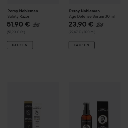
Percy Nobleman
Percy Nobleman
Safety Razor
Age Defense Serum
30 ml
51,90 €
23,90 €
(51,90 € St.)
(79,67 € / 100 ml)
KAUFEN
KAUFEN
25,90 €
Percy Nobleman
Renewing Eye Cream
Percy Nobleman
15 ml
Beard Condit
(172,67 € / 100 ml)