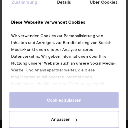
Informationen
Zustimmung
Details
Über Cookies
Ebenfalls interessant
Diese Webseite verwendet Cookies
Wir verwenden Cookies zur Personalisierung von
Unsere App herunterladen
Inhalten und Anzeigen, zur Bereitstellung von Social-
Media-Funktionen und zur Analyse unseres
Datenverkehrs. Wir geben Informationen über Ihre
Nutzung unserer Website auch an unsere Social Media-,
Werbe- und Analysepartner weiter, die diese
möglicherweise mit anderen Informationen
kombinieren, die Sie ihnen zur Verfügung gestellt
haben oder die sie durch Ihre Nutzung ihrer Dienste
gesammelt haben. Wenn Sie unsere Website weiterhin
Cookies zulassen
nutzen, stimmen Sie damit der Verwendung von
Cookies zu. Informationen darüber, wie Sie Ihre Cookie-
Einstellungen ändern können, finden Sie in unseren
Anpassen
Cookie-Richtlinien.
Copyright 2026