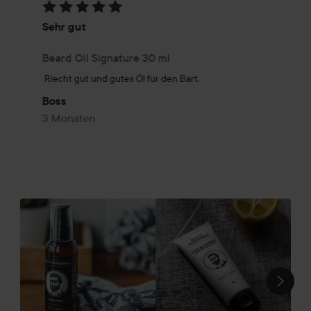
Bewertung: 5 von 5
Sehr gut
Beard Oil Signature 30 ml
Riecht gut und gutes Öl für den Bart.
Boss
3 Monaten
Ha
SEKTION ÜBERSPRINGEN