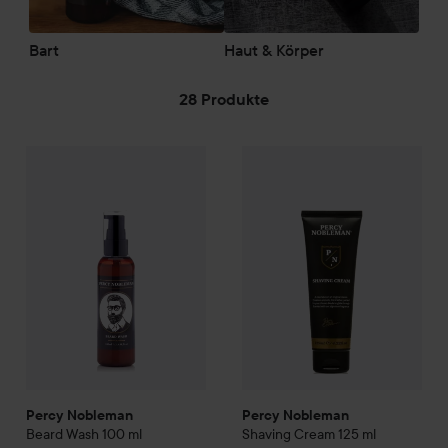
Bart
Haut & Körper
28 Produkte
WEITER ZU FILTER
25,90 €
Percy Nobleman
Beard Wash
100 ml
Percy Nobleman
Shaving Cre
(25,90 € / 100 ml)
Percy Nobleman
Percy Nobleman
Beard Wash
100 ml
Shaving Cream
125 ml