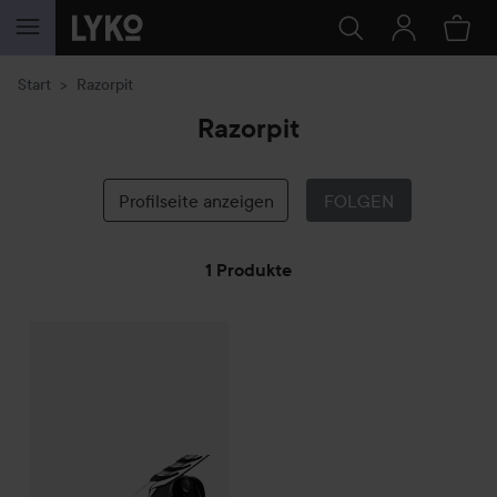
WEITER ZU INHALT
Start
Razorpit
Razorpit
Profilseite anzeigen
FOLGEN
1 Produkte
WEITER ZU FILTER
18,50 €
Razorpit
Rakbladsrengörare
(18,50 € St.)