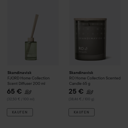
Skandinavisk
FJORD
Home Collection
Skandinavisk
Scent Diffuser
RO
Home Collect
200 ml
(3
Skandinavisk
Skandinavisk
FJORD
Home Collection
RO
Home Collection
Scented
Scent Diffuser
200 ml
Candle
65 g
65 €
25 €
(32,50 € / 100 ml)
(38,46 € / 100 g)
KAUFEN
KAUFEN