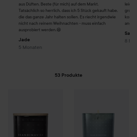
aus Düften. Beste (für mich) auf dem Markt.

leicht
Tatsächlich so herrlich, dass ich 5 Stück gekauft habe, 
großen
die das ganze Jahr halten sollen. Es riecht irgendwie 
kommt 
nicht nach reinem Weihnachten - muss einfach 
angezü
ausprobiert werden.😆
Saral
Jade
8 Mo
5 Monaten
53 Produkte
WEITER ZU FILTER
25 
Skandinavisk
KOTO
Home Collection
Skandinavisk
Scented Candle
ØY
Home Collect
65 g
(38,4