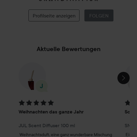
Skandinavisk
Profilseite anzeigen
FOLGEN
Aktuelle Bewertungen
SEKTION ÜBERSPRINGEN
Bewertung: 5 von 5
Bewer
Weihnachten das ganze Jahr
Schn
JUL Scent Diffuser 100 ml
SNÖ S
Weihnachtsduft, eine ganz wunderbare Mischung 
Ein fr