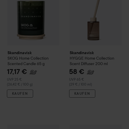
Skandinavisk
Skandinavisk
SKOG
Home Collection
HYGGE
Home Collection
Scented Candle
65 g
Scent Diffuser
200 ml
17,17 €
58 €
Empfohlener Preis 25 €
Empfohlener Preis 65 €
UVP 25 €
UVP 65 €
(26,42 € / 100 g)
(29 € / 100 ml)
KAUFEN
KAUFEN
6