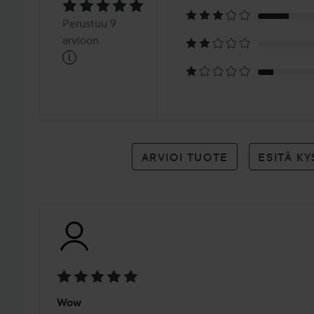
5
Perustuu
Perustuu 9
9
arvioon
i
arvioon
ARVIOI TUOTE
ESITÄ K
Arvosana:
Wow
5