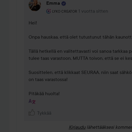
Emma
Käyttäjän rooli: Lyko Creator.
1 vuotta sitten
Kommentti lisättiin 1 vuott
LYKO CREATOR
Hei! 

Onpa hauskaa, että olet tutustunut tähän kaunotta
Tällä hetkellä en valitettavasti voi sanoa tarkkaa p
tulee taas varastoon, MUTTA toivon, että se ei kest
Suosittelen, että klikkaat SEURAA, niin saat sähköp
on taas varastossa! 

Pitäkää huolta!
Tykkää
Kirjaudu
lähettääksesi kommen