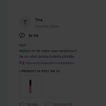
Tina
1 vuotta sitten
Viesti luotiin 1 vuotta sitten
Nr 06
Hei!

Milloin nr 06 tulee taas varastoon?

Se on ollut poissa todella pitkään.
Käännetty kielestä ruotsinkielinen
1 PRODUCT IN POST NR 06
Tykkää
1 kommentti