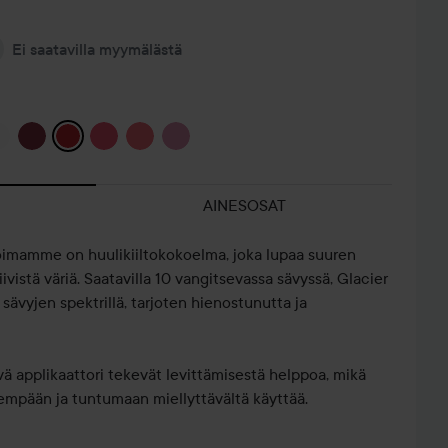
Ei saatavilla myymälästä
AINESOSAT
oimamme on huulikiiltokokoelma, joka lupaa suuren
iivistä väriä. Saatavilla 10 vangitsevassa sävyssä, Glacier
sävyjen spektrillä, tarjoten hienostunutta ja
ä applikaattori tekevät levittämisestä helppoa, mikä
mpään ja tuntumaan miellyttävältä käyttää.