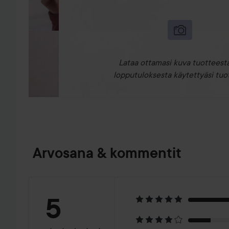
Lataa ottamasi kuva tuotteesta
lopputuloksesta käytettyäsi tuot
Arvosana & kommentit
Arvosana:
5