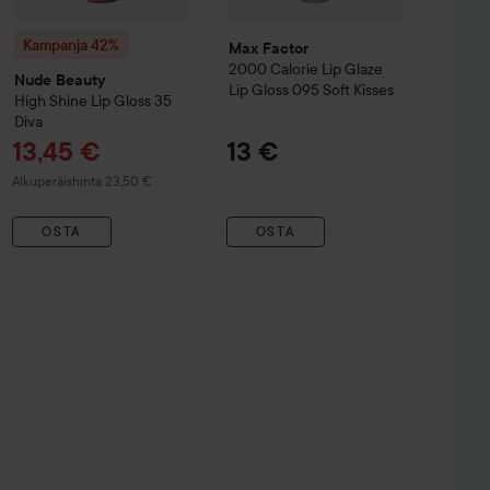
Kampanja 42%
Max Factor
2000 Calorie
Lip Glaze
Nude Beauty
Lip Gloss
095 Soft Kisses
High Shine Lip Gloss
35
Diva
Tarjoushinta
13,45 €
13 €
Normaali hinta 23,50 €
Alkuperäishinta 23,50 €
OSTA
OSTA