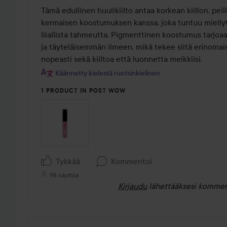
/
Tämä edullinen huulikiilto antaa korkean kiillon, pei
5
kermaisen koostumuksen kanssa, joka tuntuu miellyttä
liiallista tahmeutta. Pigmenttinen koostumus tarjoaa 
ja täyteläisemmän ilmeen, mikä tekee siitä erinomais
nopeasti sekä kiiltoa että luonnetta meikkiisi.
Käännetty kielestä ruotsinkielinen
1 PRODUCT IN POST WOW
Tykkää
Kommentoi
98 näyttöä
Kirjaudu
lähettääksesi kommen