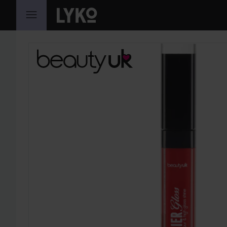
SIIRTYÄ JHK SISÄLTÖÖN