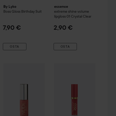
By Lyko
essence
Boss Gloss
Birthday Suit
extreme shine volume
lipgloss
01 Crystal Clear
7,90 €
2,90 €
OSTA
OSTA
Tarjou
13 €
Max Factor
2000 Calorie
Lip Glaze 
13,45 
 Silky Pink
Kampanja 42%
Nude Beauty
High Shine Lip Gloss
35 Diva
Suositeltu hinta 14,99 €
Normaali hin