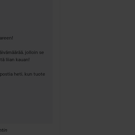
a sitten
reen! 

äivämäärää, jolloin se 
ä liian kauan! 

ostia heti, kun tuote 
tin