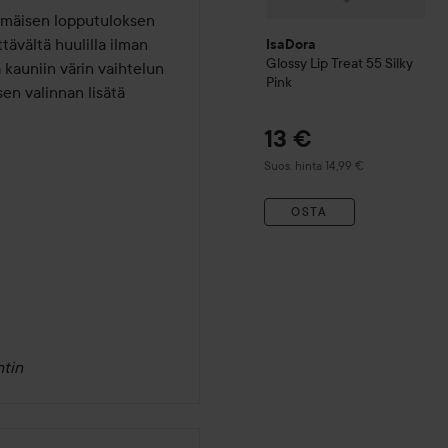
limäisen lopputuloksen 
vältä huulilla ilman 
IsaDora
Glossy Lip Treat
55 Silky
kauniin värin vaihtelun 
Pink
en valinnan lisätä 
13 €
Suositeltu hinta 14,99 €
Suos. hinta 14,99 €
OSTA
tin