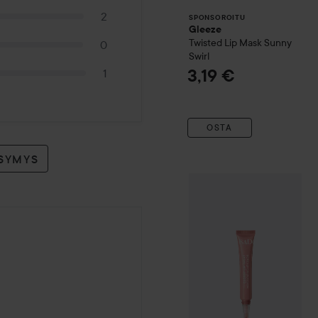
2
SPONSOROITU
Gleeze
Twisted Lip Mask
Sunny
0
Swirl
3,19 €
1
OSTA
YSYMYS
IsaDora
Glossy Lip Treat
55