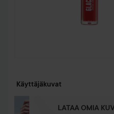
SIIRTYÄ JHK TUOTETIEDOT
Käyttäjäkuvat
LATAA OMIA KUV