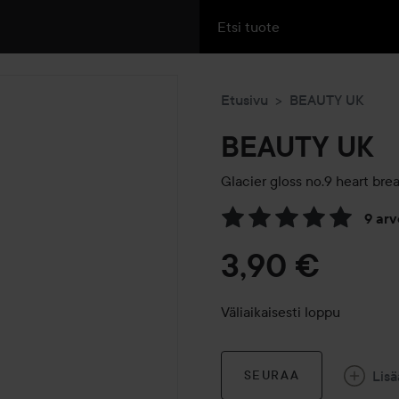
Etusivu
BEAUTY UK
BEAUTY UK
Glacier gloss no.9 heart bre
9 ar
Siirtyä jhk Arvosana & komm
3,90 €
Väliaikaisesti loppu
Lisä
SEURAA