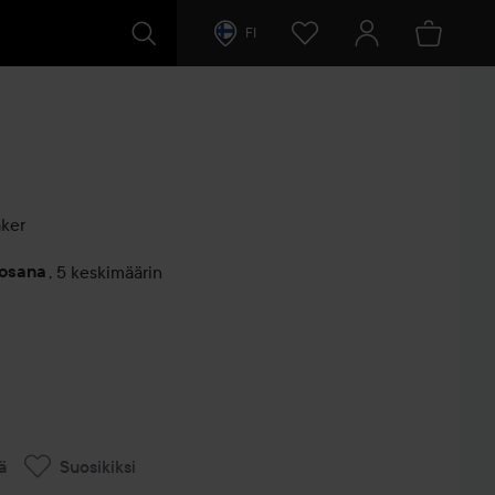
FI
aker
vosana
,
5 keskimäärin
entit
ä
Suosikiksi