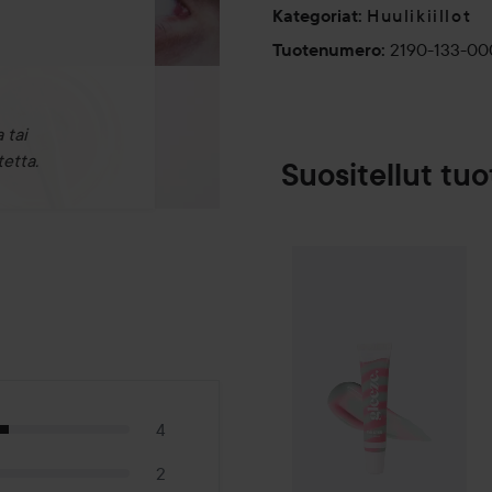
Huulikiillot
Kategoriat
:
2190-133-00
Tuotenumero
:
 tai
etta.
Suositellut tuo
Gleeze
Twisted
SPONSOROITU
4
2