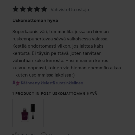
Vahvistettu ostaja
Arvosana:
Uskomattoman hyvä
5
/
Superkaunis väri, tummanlila, jossa on hieman 
5
ruskeanpunertavaa sävyä valkoisessa valossa. 
Kestää ehdottomasti viikon, jos laittaa kaksi 
kerrosta. Ei täysin peittävä, joten tarvitaan 
vähintään kaksi kerrosta. Ensimmäinen kerros 
kuivuu nopeasti, toinen vie hieman enemmän aikaa 
- kuten useimmissa lakoissa :)
Käännetty kielestä ruotsinkielinen
1 PRODUCT IN POST USKOMATTOMAN HYVÄ