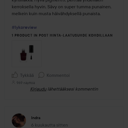
kerroksella hyvin. Sävy on super tumma punainen, 
melkein kuin musta häivähdyksellä punaista. 

#lykoreview
1 PRODUCT IN POST HINTA-LAATUSUHDE KOHDILLAAN
Tykkää
Kommentoi
969 näyttöä
Kirjaudu
lähettääksesi kommentin
Indra
6 kuukautta sitten
Viesti luotiin 6 kuukautta sitten