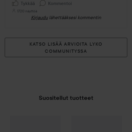
Tykkää
Kommentoi
1720 näyttöä
Kirjaudu
lähettääksesi kommentin
KATSO LISÄÄ ARVIOITA LYKO
COMMUNITYSSA
Suositellut tuotteet
Make Up Store
Cover All Mix
essence
Gel Nail Polish
The Original
11 Apr
16,90 
SPONSOROITU