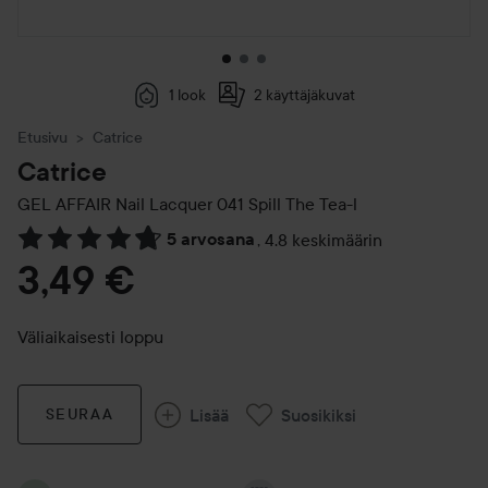
1 look
2 käyttäjäkuvat
Etusivu
Catrice
Catrice
GEL AFFAIR Nail Lacquer
041 Spill The Tea-l
5 arvosana
,
4.8 keskimäärin
Siirtyä jhk Arvosana & kommentit
3,49 €
Väliaikaisesti loppu
Lisää
Suosikiksi
SEURAA