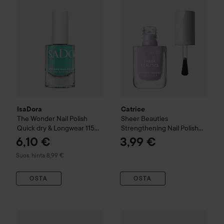
IsaDora
Catrice
The Wonder Nail Polish
Sheer Beauties
Quick dry & Longwear
115
Strengthening Nail Polish
Candy Mint
080 Lavender Whispers
6,10 €
3,99 €
Suositeltu hinta 8,99 €
Suos. hinta 8,99 €
OSTA
OSTA
By Lyko
Sunny Days Collection
essence
Nail Polish
Mini Nail Polish
Arm Candy
15 Jui
5,50 €