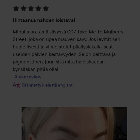
Arvosana:
Hintaansa nähden loistava!
5
/
Minulla on tämä sävyssä 007 Take Me To Mulberry 
5
Street, joka on upea mauven sävy. Jos levität sen 
huolellisesti ja viimeistelet päällyslakalla, saat 
useiden päivien kestävyyden. Se on peittävä ja 
pigmenttinen, juuri sitä mitä halpiskaupan 
kynsilakan pitää olla! 

#lykoreview
Käännetty kielestä englanti