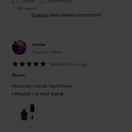
Tykkää
Kommentoi
883 näyttöä
Kirjaudu
lähettääksesi kommentin
Annina
1 vuotta sitten
Viesti luotiin 1 vuotta sitten
Vahvistettu ostaja
Arvosana:
Super
5
/
Hintalaatu suhde täydellinen
5
1 PRODUCT IN POST SUPER