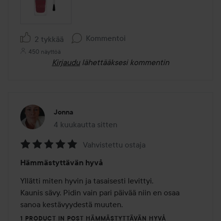
Kommentoi
2 tykkää
450 näyttöä
Kirjaudu
lähettääksesi kommentin
Jonna
4 kuukautta sitten
Viesti luotiin 4 kuukautta sitten
Vahvistettu ostaja
Arvosana:
Hämmästyttävän hyvå
5
/
Yllätti miten hyvin ja tasaisesti levittyi.

5
Kaunis sävy. Pidin vain pari päivää niin en osaa 
sanoa kestävyydestä muuten.
1 PRODUCT IN POST HÄMMÄSTYTTÄVÄN HYVÅ