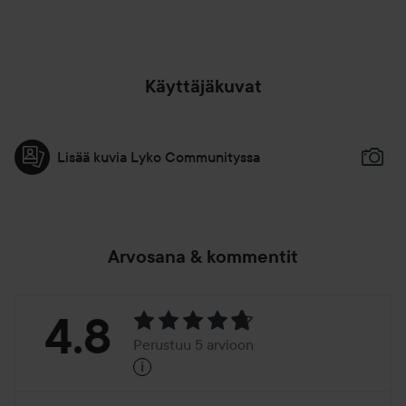
Käyttäjäkuvat
Lisää kuvia Lyko Communityssa
Arvosana & kommentit
Arvosana:
4.8
Perustuu 5 arvioon
i
4.8
Perustuu