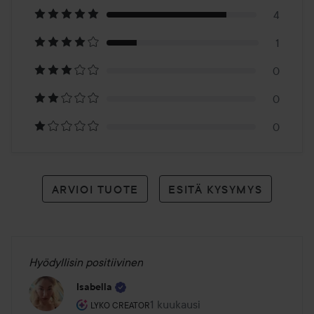
5
4
1
arvioon
0
0
0
ARVIOI TUOTE
ESITÄ KYSYMYS
Hyödyllisin positiivinen
Isabella
Käyttäjän rooli: Lyko Creator.
1 kuukausi
Viesti luotiin 1 kuukausi
LYKO CREATOR