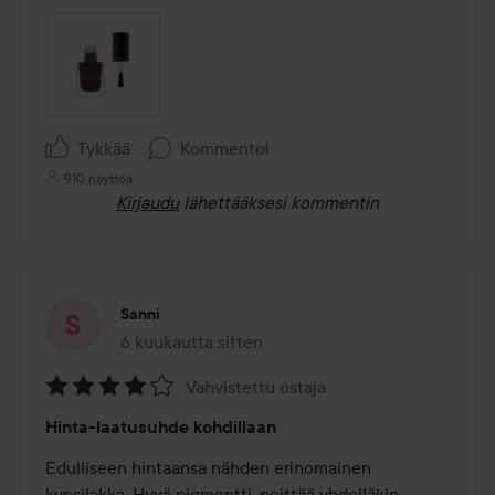
Tykkää
Kommentoi
910 näyttöä
Kirjaudu
lähettääksesi kommentin
Sanni
6 kuukautta sitten
Viesti luotiin 6 kuukautta sitten
Vahvistettu ostaja
Arvosana:
Hinta-laatusuhde kohdillaan
4
/
Edulliseen hintaansa nähden erinomainen 
5
kynsilakka. Hyvä pigmentti, peittää yhdelläkin 