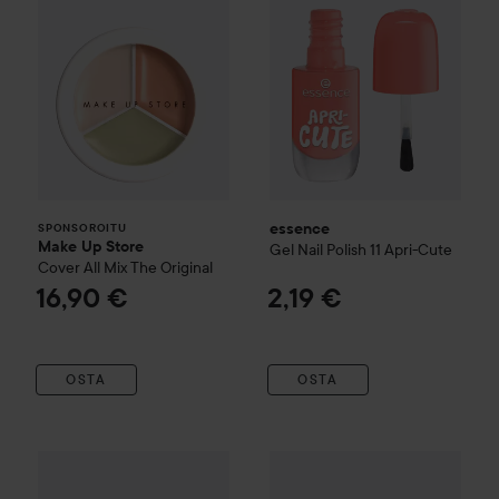
essence
SPONSOROITU
Make Up Store
Gel Nail Polish
11 Apri-Cute
Cover All Mix
The Original
16,90 €
2,19 €
OSTA
OSTA
Catrice
Sheer Beauties Streng
IsaDora
The Wonder Nail Polish Quick dry & Longwear
115 C