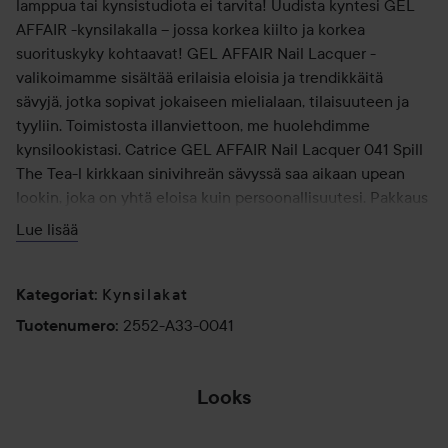
lamppua tai kynsistudiota ei tarvita! Uudista kyntesi GEL
AFFAIR -kynsilakalla – jossa korkea kiilto ja korkea
suorituskyky kohtaavat! GEL AFFAIR Nail Lacquer -
valikoimamme sisältää erilaisia eloisia ja trendikkäitä
sävyjä, jotka sopivat jokaiseen mielialaan, tilaisuuteen ja
tyyliin. Toimistosta illanviettoon, me huolehdimme
kynsilookistasi. Catrice GEL AFFAIR Nail Lacquer 041 Spill
The Tea-l kirkkaan sinivihreän sävyssä saa aikaan upean
lookin, joka on yhtä eloisa kuin persoonallisuutesi. Pakkaus
on valmistettu kierrätetyistä materiaaleista.* *Korkki on
Lue lisää
valmistettu 100-prosenttisesti** kierrätetystä muovista
(**ei sisällä väri- ja lisäaineita), ja pullo sisältää vähintään
20 % kierrätettyä lasia)
Kynsilakat
Kategoriat
:
2552-A33-0041
Tuotenumero
:
10,5 ml
Looks
UPTOWN PURPLE
🍇🖤💜