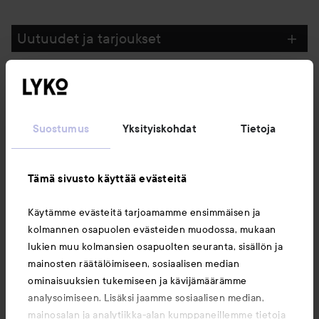
Uutuudet ja tarjoukset
Seuraa meitä
Suostumus
Yksityiskohdat
Tietoja
Asiakaspalvelu
Tämä sivusto käyttää evästeitä
Tietoja
Käytämme evästeitä tarjoamamme ensimmäisen ja
kolmannen osapuolen evästeiden muodossa, mukaan
Saattaisit myös tykätä
lukien muu kolmansien osapuolten seuranta, sisällön ja
mainosten räätälöimiseen, sosiaalisen median
ominaisuuksien tukemiseen ja kävijämäärämme
analysoimiseen. Lisäksi jaamme sosiaalisen median,
mainosalan ja analytiikka-alan kumppaneillemme tietoja