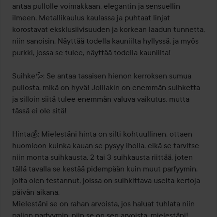
antaa pullolle voimakkaan, elegantin ja sensuellin 
ilmeen. Metallikaulus kaulassa ja puhtaat linjat 
korostavat eksklusiivisuuden ja korkean laadun tunnetta, 
niin sanoisin. Näyttää todella kauniilta hyllyssä, ja myös 
purkki, jossa se tulee, näyttää todella kauniilta!

Suihke💦: Se antaa tasaisen hienon kerroksen sumua 
pullosta, mikä on hyvä! Joillakin on enemmän suihketta 
ja silloin siitä tulee enemmän valuva vaikutus, mutta 
tässä ei ole sitä!

Hinta💰: Mielestäni hinta on silti kohtuullinen, ottaen 
huomioon kuinka kauan se pysyy iholla, eikä se tarvitse 
niin monta suihkausta. 2 tai 3 suihkausta riittää, joten 
tällä tavalla se kestää pidempään kuin muut parfyymin, 
joita olen testannut, joissa on suihkittava useita kertoja 
päivän aikana.

Mielestäni se on rahan arvoista, jos haluat tuhlata niin 
paljon parfyymin, niin se on sen arvoista, mielestäni!
