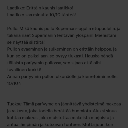
Laatikko: Erittäin kaunis laatikko!

Laatikko saa minulta 10/10 tähteä!

Pullo: Mikä kaunis pullo Superman-logolla etupuolella, ja 
takana näet Supermanin lentävän ylöspäin! Mielestäni 
se näyttää siistiltä!

Pullon avaaminen ja sulkeminen on erittäin helppoa, ja 
kun se on paikallaan, se pysyy tiukasti. Hauska nähdä 
tällaista parfyymin pullossa, sen sijaan että olisi 
tavallinen korkki!

Annan parfyymin pullon ulkonäölle ja kierretoiminnolle: 
10/10⭐️

Tuoksu: Tämä parfyyme on jännittävä yhdistelmä makeaa 
ja raikasta, joka todella herättää huomiota. Aluksi sinua 
kohtaa makeus, joka muistuttaa makeista marjoista ja 
antaa lämpimän ja kutsuvan tunteen. Mutta juuri kun 