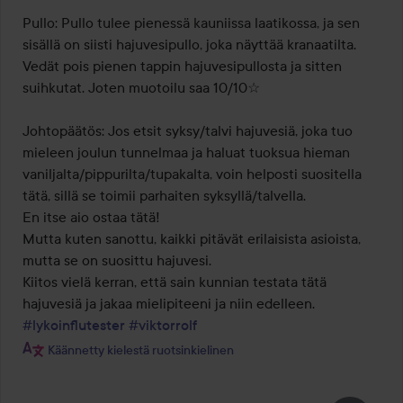
Pullo: Pullo tulee pienessä kauniissa laatikossa, ja sen 
sisällä on siisti hajuvesipullo, joka näyttää kranaatilta. 
Vedät pois pienen tappin hajuvesipullosta ja sitten 
suihkutat. Joten muotoilu saa 10/10☆

Johtopäätös: Jos etsit syksy/talvi hajuvesiä, joka tuo 
mieleen joulun tunnelmaa ja haluat tuoksua hieman 
vaniljalta/pippurilta/tupakalta, voin helposti suositella 
tätä, sillä se toimii parhaiten syksyllä/talvella.

En itse aio ostaa tätä!

Mutta kuten sanottu, kaikki pitävät erilaisista asioista, 
mutta se on suosittu hajuvesi.

Kiitos vielä kerran, että sain kunnian testata tätä 
#lykoinflutester
#viktorrolf
Käännetty kielestä ruotsinkielinen