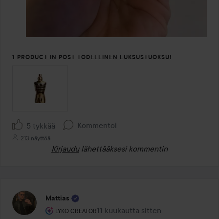
1 PRODUCT IN POST TODELLINEN LUKSUSTUOKSU!
Kommentoi
5 tykkää
213 näyttöä
Kirjaudu
lähettääksesi kommentin
Mattias
Käyttäjän rooli: Lyko Creator.
11 kuukautta sitten
Viesti luotiin 11 kuukautta sitten
LYKO CREATOR