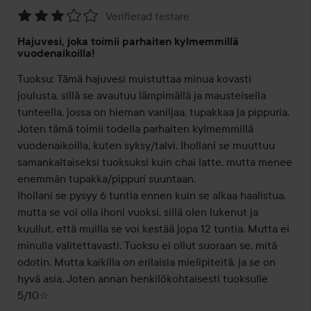
Verifierad testare
Arvosana:
Hajuvesi, joka toimii parhaiten kylmemmillä
3
vuodenaikoilla!
/
Tuoksu: Tämä hajuvesi muistuttaa minua kovasti 
5
joulusta, sillä se avautuu lämpimällä ja mausteisella 
tunteella, jossa on hieman vaniljaa, tupakkaa ja pippuria. 
Joten tämä toimii todella parhaiten kylmemmillä 
vuodenaikoilla, kuten syksy/talvi. Ihollani se muuttuu 
samankaltaiseksi tuoksuksi kuin chai latte, mutta menee 
enemmän tupakka/pippuri suuntaan.

Ihollani se pysyy 6 tuntia ennen kuin se alkaa haalistua, 
mutta se voi olla ihoni vuoksi, sillä olen lukenut ja 
kuullut, että muilla se voi kestää jopa 12 tuntia. Mutta ei 
minulla valitettavasti. Tuoksu ei ollut suoraan se, mitä 
odotin. Mutta kaikilla on erilaisia mielipiteitä, ja se on 
hyvä asia. Joten annan henkilökohtaisesti tuoksulle 
5/10☆
