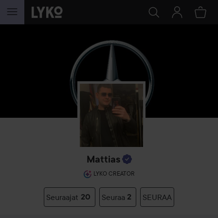
SIIRTYÄ JHK SISÄLTÖÖN
Mattias
LYKO CREATOR
Seuraajat
20
Seuraa
2
SEURAA