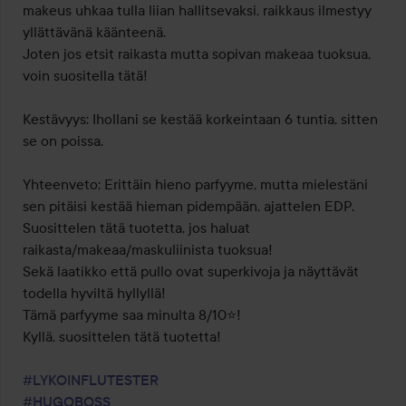
makeus uhkaa tulla liian hallitsevaksi, raikkaus ilmestyy 
yllättävänä käänteenä.

Joten jos etsit raikasta mutta sopivan makeaa tuoksua, 
voin suositella tätä!

Kestävyys: Ihollani se kestää korkeintaan 6 tuntia, sitten 
se on poissa.

Yhteenveto: Erittäin hieno parfyyme, mutta mielestäni 
sen pitäisi kestää hieman pidempään, ajattelen EDP.

Suosittelen tätä tuotetta, jos haluat 
raikasta/makeaa/maskuliinista tuoksua!

Sekä laatikko että pullo ovat superkivoja ja näyttävät 
todella hyviltä hyllyllä!

Tämä parfyyme saa minulta 8/10⭐️!

Kyllä, suosittelen tätä tuotetta!

#LYKOINFLUTESTER
#HUGOBOSS