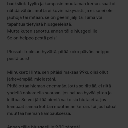
backslick-tyylin ja kampasin muutaman kerran, saattoi 
nähdä vähän, mutta ei kovin näkyvästi, ja ei, se ei ole 
jauhoja tai mitään, se on geelin jäljiltä. Tämä voi 
tapahtua tietyistä hiusgeeleistä.

Mutta kuten sanottu, annan tälle hiusgeelille 

Se on helppo pestä pois!

Plussat: Tuoksuu hyvältä, pitää koko päivän, helppo 
pestä pois!

Miinukset: Hinta, sen pitäisi maksaa 99kr, olisi ollut 
järkevämpää, mielestäni.

Pitää ottaa hieman enemmän, jotta se riittää, ei riitä 
yhdellä nokareella suoraan, jos haluaa hyvää pitoa ja 
kiiltoa. Se voi jättää pieniä valkoisia hiutaleita, jos 
kampaat samaa kohtaa muutaman kerran, tai jos haluat 
muuttaa hieman kampauksessa.

Annan tälle hiusgeelille 9/10 tähteä!
