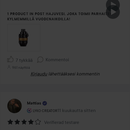
1 PRODUCT IN POST HAJUVESI, JOKA TOIMII PARHAITEN
KYLMEMMILLÄ VUODENAIKOILLA!
Kommentoi
7 tykkää
961 näyttöä
Kirjaudu
lähettääksesi kommentin
Mattias
Käyttäjän rooli: Lyko Creator.
11 kuukautta sitten
Viesti luotiin 11 kuukautta sitten
LYKO CREATOR
Verifierad testare
Arvosana: