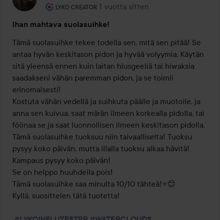
Käyttäjän rooli: Lyko Creator.
1 vuotta sitten
Viesti luotiin 1 vuotta sitten
LYKO CREATOR
Ihan mahtava suolasuihke!
Tämä suolasuihke tekee todella sen, mitä sen pitää! Se 
antaa hyvän keskitason pidon ja hyvää volyymia. Käytän 
sitä yleensä ennen kuin laitan hiusgeeliä tai hiwaksia 
saadakseni vähän paremman pidon, ja se toimii 
erinomaisesti!

Kostuta vähän vedellä ja suihkuta päälle ja muotoile, ja 
anna sen kuivua, saat märän ilmeen korkealla pidolla, tai 
föönaa se ja saat luonnollisen ilmeen keskitason pidolla.

Tämä suolasuihke tuoksuu niin taivaalliselta! Tuoksu 
pysyy koko päivän, mutta illalla tuoksu alkaa hävitä!

Kampaus pysyy koko päivän!

Se on helppo huuhdella pois!

Tämä suolasuihke saa minulta 10/10 tähteä!⭐️😊

Kyllä, suosittelen tätä tuotetta!

#LYKOINFLUTESTER
#WATERCLOUDS