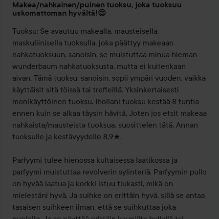
Makea/nahkainen/puinen tuoksu, joka tuoksuu
4
uskomattoman hyvältä!😍
/
Tuoksu: Se avautuu makealla, mausteisella, 
5
maskuliinisella tuoksulla, joka päättyy makeaan 
nahkatuoksuun, sanoisin, se muistuttaa minua hieman 
wunderbaum nahkatuoksusta, mutta ei kuitenkaan 
aivan. Tämä tuoksu, sanoisin, sopii ympäri vuoden, vaikka 
käyttäisit sitä töissä tai treffeillä. Yksinkertaisesti 
monikäyttöinen tuoksu. Ihollani tuoksu kestää 8 tuntia 
ennen kuin se alkaa täysin hävitä. Joten jos etsit makeaa 
nahkaista/mausteista tuoksua, suosittelen tätä. Annan 
tuoksulle ja kestävyydelle 8,9★.

Parfyymi tulee hienossa kultaisessa laatikossa ja 
parfyymi muistuttaa revolverin sylinteriä. Parfyymin pullo 
on hyvää laatua ja korkki istuu tiukasti, mikä on 
mielestäni hyvä. Ja suihke on erittäin hyvä, sillä se antaa 
tasaisen suihkeen ilman, että se suihkuttaa joka 
puolelle. Ja se näyttää erittäin kauniilta hyllyllä tai 