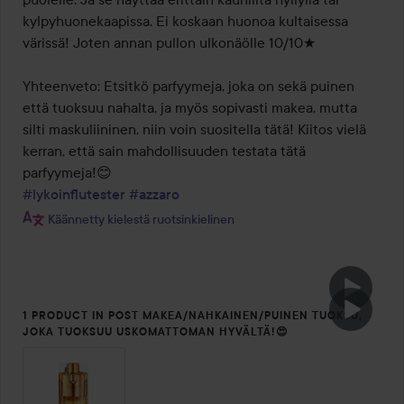
kylpyhuonekaapissa. Ei koskaan huonoa kultaisessa 
värissä! Joten annan pullon ulkonäölle 10/10★

Yhteenveto: Etsitkö parfyymeja, joka on sekä puinen 
että tuoksuu nahalta, ja myös sopivasti makea, mutta 
silti maskuliininen, niin voin suositella tätä! Kiitos vielä 
kerran, että sain mahdollisuuden testata tätä 
#lykoinflutester
#azzaro
Käännetty kielestä ruotsinkielinen
1 PRODUCT IN POST MAKEA/NAHKAINEN/PUINEN TUOKSU,
JOKA TUOKSUU USKOMATTOMAN HYVÄLTÄ!😍