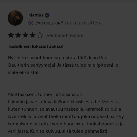
Mattias
Käyttäjän rooli: Lyko Creator.
8 kuukautta sitten
Viesti luotiin 8 kuukautta sitten
LYKO CREATOR
Verifierad testare
Arvosana:
Todellinen luksustuoksu!
4
/
Nyt olen saanut kunnian testata tätä Jean Paul 
5
Gaultierin parfyymeja! Ja tässä tulee mielipiteeni le 
male elixiristä!

Aloittaakseni, tunnen, että siinä on 

Lämmin ja viettelevä käänne klassisesta Le Malesta. 

Kuten tunnen, se avautuu makealla, karamellisoidulla 
laventelilla ja vivahteella minttua, joka nopeasti siirtyy 
kermaiseen sekoitukseen hunajasta, tonkaboonasta ja 
vaniljasta. Kun se kuivuu, siitä tulee pehmeästi 