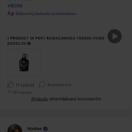
#BOSS
Käännetty kielestä ruotsinkielinen
1 PRODUCT IN POST RAIKAS/MAKEA TUOKSU HUGO
BOSSILTA!🤩
Kommentoi
11 tykkää
583 näyttöä
Kirjaudu
lähettääksesi kommentin
Mattias