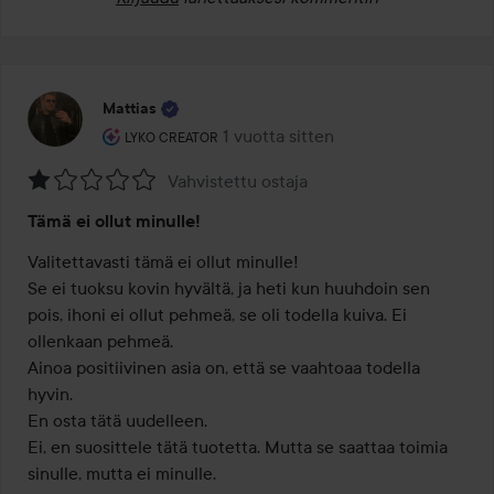
Mattias
Käyttäjän rooli: Lyko Creator.
1 vuotta sitten
Viesti luotiin 1 vuotta sitten
LYKO CREATOR
Vahvistettu ostaja
Arvosana:
Tämä ei ollut minulle!
1
/
Valitettavasti tämä ei ollut minulle!

5
Se ei tuoksu kovin hyvältä, ja heti kun huuhdoin sen 
pois, ihoni ei ollut pehmeä, se oli todella kuiva. Ei 
ollenkaan pehmeä.

Ainoa positiivinen asia on, että se vaahtoaa todella 
hyvin.

En osta tätä uudelleen.

Ei, en suosittele tätä tuotetta. Mutta se saattaa toimia 
sinulle, mutta ei minulle.
