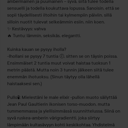
ambermainen ja puumainen – syvä, siitä tulee todella 
sensuelli ja todella koukuttava lopussa. Sanoisin, että se 
sopii täydellisesti iltoihin tai kylmempiin päiviin, sillä 
silloin nuotit tulevat selkeämmin esiin, niin koen.

✨ Kestävyys: vahva

🔥 Tuntu: lämmin, seksikäs, elegantti.

Kuinka kauan se pysyy iholla?

-Ihollani se pysyy 7 tuntia 🕖, sitten se on täysin poissa.

Ensimmäiset 2 tuntia muut voivat haistaa tuoksun 1 
metrin päästä. Mutta noin 3 tunnin jälkeen siitä tulee 
enemmän ihotuoksu. (Sinun täytyy olla lähellä 
haistaaksesi sen.)

Pullo🧪: Mielestäni le male elixir -pullon muoto säilyttää 
Jean Paul Gaultierin ikonisen torso-muodon, mutta 
tummemmassa ja ylellisimmässä suunnittelussa. Siinä on 
syvä ruskea-amberin värigradientti, joka siirtyy 
lämpimään kultasävyyn kohti keskikohtaa. Yhdistelmä 