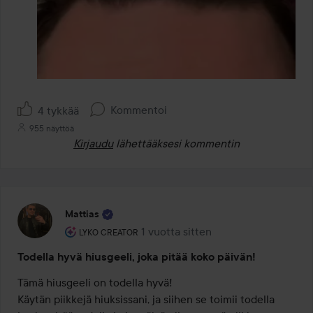
Kommentoi
4 tykkää
955 näyttöä
Kirjaudu
lähettääksesi kommentin
Mattias
Käyttäjän rooli: Lyko Creator.
1 vuotta sitten
Viesti luotiin 1 vuotta sitten
LYKO CREATOR
Todella hyvä hiusgeeli, joka pitää koko päivän!
Tämä hiusgeeli on todella hyvä!

Käytän piikkejä hiuksissani, ja siihen se toimii todella 