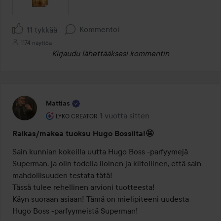
Kommentoi
11 tykkää
1174 näyttöä
Kirjaudu
lähettääksesi kommentin
Mattias
Käyttäjän rooli: Lyko Creator.
1 vuotta sitten
Viesti luotiin 1 vuotta sitten
LYKO CREATOR
Raikas/makea tuoksu Hugo Bossilta!🤩
Sain kunnian kokeilla uutta Hugo Boss -parfyymejä 
Superman, ja olin todella iloinen ja kiitollinen, että sain 
mahdollisuuden testata tätä!

Tässä tulee rehellinen arvioni tuotteesta!

Käyn suoraan asiaan! Tämä on mielipiteeni uudesta 
Hugo Boss -parfyymeistä Superman!
