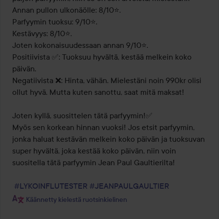
Annan pullon ulkonäölle: 8/10⭐️.

Parfyymin tuoksu: 9/10⭐️.

Kestävyys: 8/10⭐️.

Joten kokonaisuudessaan annan 9/10⭐️.

Positiivista ✅: Tuoksuu hyvältä, kestää melkein koko 
päivän.

Negatiivista ❌: Hinta, vähän. Mielestäni noin 990kr olisi 
ollut hyvä. Mutta kuten sanottu, saat mitä maksat!

Joten kyllä, suosittelen tätä parfyymin!✅ 

Myös sen korkean hinnan vuoksi! Jos etsit parfyymin, 
jonka haluat kestävän melkein koko päivän ja tuoksuvan 
super hyvältä, joka kestää koko päivän, niin voin 
suositella tätä parfyymin Jean Paul Gaultierilta!

#LYKOINFLUTESTER
#JEANPAULGAULTIER
Käännetty kielestä ruotsinkielinen