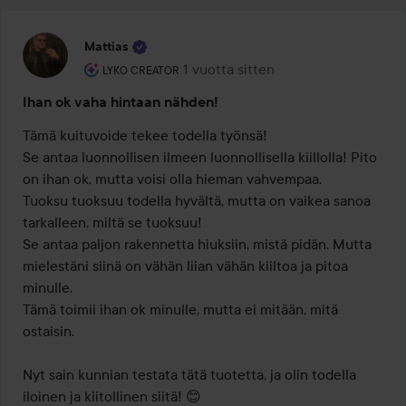
Mattias
Käyttäjän rooli: Lyko Creator.
1 vuotta sitten
Viesti luotiin 1 vuotta sitten
LYKO CREATOR
Ihan ok vaha hintaan nähden!
Tämä kuituvoide tekee todella työnsä!

Se antaa luonnollisen ilmeen luonnollisella kiillolla! Pito 
on ihan ok, mutta voisi olla hieman vahvempaa.

Tuoksu tuoksuu todella hyvältä, mutta on vaikea sanoa 
tarkalleen, miltä se tuoksuu!

Se antaa paljon rakennetta hiuksiin, mistä pidän. Mutta 
mielestäni siinä on vähän liian vähän kiiltoa ja pitoa 
minulle.

Tämä toimii ihan ok minulle, mutta ei mitään, mitä 
ostaisin.

Nyt sain kunnian testata tätä tuotetta, ja olin todella 
iloinen ja kiitollinen siitä! 😊
