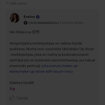
2585 näyttöä
Evelina
Käyttäjän rooli: Lykon asiakaspalvelu .
1 vuotta sitten
Kommentti lisättiin 1 vuotta
LYKON ASIAKASPALVELU
Hei Rebecca 😊👋 

Vesipohjaista meikkipohjaa on vaikea löytää 
puikkona. Mutta voin suositella tätä Make Up Store 
-meikkipohjaa, joka on matta ja keskivahvuisesti 
peittävä (se on kuitenkin kerrostettavissa, jos haluat 
enemmän peittoa): 
lyko.com/sv/make-up-
store/make-up-store-soft-touch-ivory
Kaikkea hyvää!
Tykkää