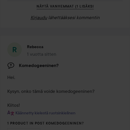
NÄYTÄ VANHEMMAT (1 LISÄKSI
Kirjaudu
lähettääksesi kommentin
Rebecca
1 vuotta sitten
Viesti luotiin 1 vuotta sitten
Komedogeeninen?
Hei,

Kysyn, onko tämä voide komedogeeninen?

Kiitos!
Käännetty kielestä ruotsinkielinen
1 PRODUCT IN POST KOMEDOGEENINEN?