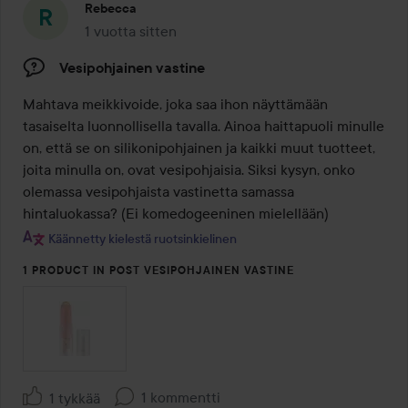
Rebecca
1 vuotta sitten
Viesti luotiin 1 vuotta sitten
Vesipohjainen vastine
Mahtava meikkivoide, joka saa ihon näyttämään 
tasaiselta luonnollisella tavalla. Ainoa haittapuoli minulle 
on, että se on silikonipohjainen ja kaikki muut tuotteet, 
joita minulla on, ovat vesipohjaisia. Siksi kysyn, onko 
olemassa vesipohjaista vastinetta samassa 
hintaluokassa? (Ei komedogeeninen mielellään)
Käännetty kielestä ruotsinkielinen
1 PRODUCT IN POST VESIPOHJAINEN VASTINE
1 kommentti
1 tykkää