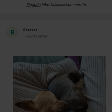
Kirjaudu
lähettääksesi kommentin
Rebecca
1 vuotta sitten
Viesti luotiin 1 vuotta sitten