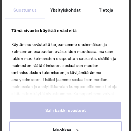
effaclar-h-iso-biome-creme-40-ml
Suostumus
Yksityiskohdat
Tietoja
lyko.com/sv/bioderma/bioderma-sebium-hydra-
40-ml
Tämä sivusto käyttää evästeitä
Pitäkää huolta! ✨
Käytämme evästeitä tarjoamamme ensimmäisen ja
kolmannen osapuolen evästeiden muodossa, mukaan
Tykkää
lukien muu kolmansien osapuolten seuranta, sisällön ja
mainosten räätälöimiseen, sosiaalisen median
Kirjaudu
lähettääksesi kommentin
ominaisuuksien tukemiseen ja kävijämäärämme
analysoimiseen. Lisäksi jaamme sosiaalisen median,
mainosalan ja analytiikka-alan kumppaneillemme tietoja
siitä, miten käytät sivustoamme. Kumppanimme voivat
yhdistää näitä tietoja muihin tietoihin, joita olet antanut
heille tai joita on kerätty, kun olet käyttänyt heidän
Uutuudet ja tarjoukset
Salli kaikki evästeet
palvelujaan. Käyttämällä sivustoamme, hyväksyt
evästeiden käytön.
Muokkaa