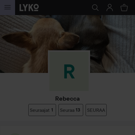
SIIRTYÄ JHK SISÄLTÖÖN
Rebecca
Seuraajat
1
Seuraa
13
SEURAA