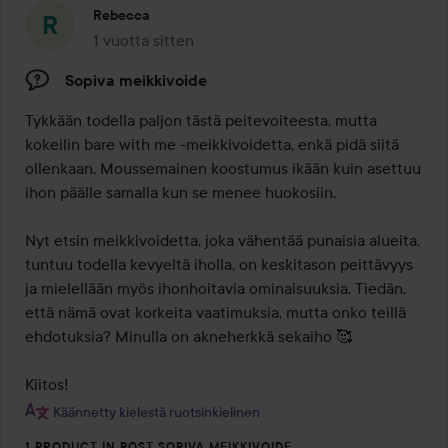
Rebecca
1 vuotta sitten
Viesti luotiin 1 vuotta sitten
Sopiva meikkivoide
Tykkään todella paljon tästä peitevoiteesta, mutta 
kokeilin bare with me -meikkivoidetta, enkä pidä siitä 
ollenkaan. Moussemainen koostumus ikään kuin asettuu 
ihon päälle samalla kun se menee huokosiin. 

Nyt etsin meikkivoidetta, joka vähentää punaisia alueita, 
tuntuu todella kevyeltä iholla, on keskitason peittävyys 
ja mielellään myös ihonhoitavia ominaisuuksia. Tiedän, 
että nämä ovat korkeita vaatimuksia, mutta onko teillä 
ehdotuksia? Minulla on akneherkkä sekaiho 🥰

Kiitos!
Käännetty kielestä ruotsinkielinen
1 PRODUCT IN POST SOPIVA MEIKKIVOIDE