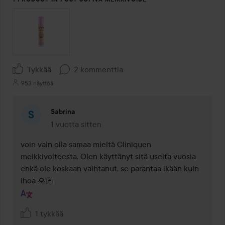
Tykkää
2 kommenttia
953 näyttöä
Sabrina
1 vuotta sitten
Kommentti lisättiin 1 vuotta sitten
voin vain olla samaa mieltä Cliniquen 
meikkivoiteesta. Olen käyttänyt sitä useita vuosia 
enkä ole koskaan vaihtanut, se parantaa ikään kuin 
ihoa 🙏🏽
1 tykkää