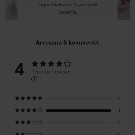
lopputuloksesta käytettyäsi
tuotetta.
Arvosana & kommentit
Arvosana:
4
Perustuu 1 arvioon
i
4
Perustuu
1
0
1
arvioon
0
0