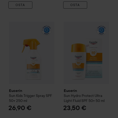
OSTA
OSTA
Eucerin
Sun
Kids Trigger Spray SPF 50+
Eucerin
Sun
250 ml
Hydro Protect Ult
26,90 €
Eucerin
Eucerin
Sun
Kids Trigger Spray SPF
Sun
Hydro Protect Ultra
50+
250 ml
Light Fluid SPF 50+
50 ml
26,90 €
23,50 €