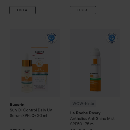
OSTA
OSTA
Eucerin
Sun Oil Control​ Daily UV Serum​ SPF50+
30 ml
27,90
WOW-hinta
La Roche Posay
A
WOW-hinta
Eucerin
Sun Oil Control​ Daily UV
La Roche Posay
Serum​ SPF50+
30 ml
Anthelios
Anti Shine Mist
SPF50+
75 ml