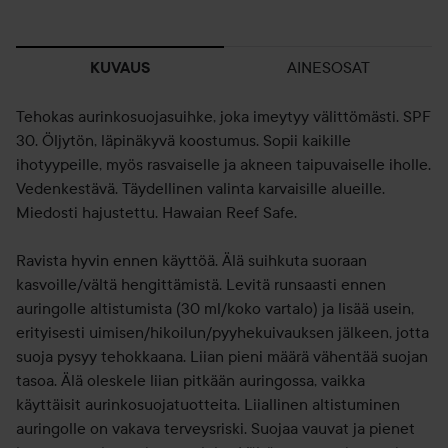
AINESOSAT
KUVAUS
Tehokas aurinkosuojasuihke, joka imeytyy välittömästi. SPF
30. Öljytön, läpinäkyvä koostumus. Sopii kaikille
ihotyypeille, myös rasvaiselle ja akneen taipuvaiselle iholle.
Vedenkestävä. Täydellinen valinta karvaisille alueille.
Miedosti hajustettu. Hawaian Reef Safe.
Ravista hyvin ennen käyttöä. Älä suihkuta suoraan
kasvoille/vältä hengittämistä. Levitä runsaasti ennen
auringolle altistumista (30 ml/koko vartalo) ja lisää usein,
erityisesti uimisen/hikoilun/pyyhekuivauksen jälkeen, jotta
suoja pysyy tehokkaana. Liian pieni määrä vähentää suojan
tasoa. Älä oleskele liian pitkään auringossa, vaikka
käyttäisit aurinkosuojatuotteita. Liiallinen altistuminen
auringolle on vakava terveysriski. Suojaa vauvat ja pienet