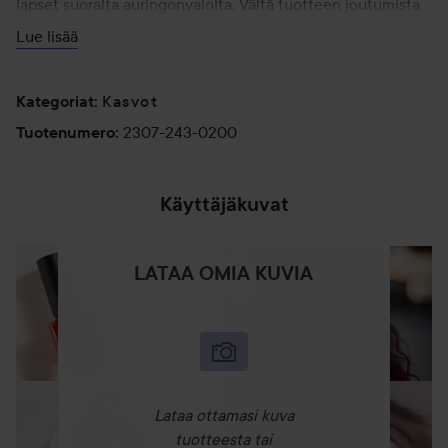
lapset suoralta auringonvalolta. Vältä tuotteen joutumista
silmiin. Anna tuotteen imeytyä täysin ja vältä suoraa
Lue lisää
kosketusta tekstiileihin ja koviin pintoihin värjäytymien
välttämiseksi. PALOVAARA - SISÄLTÄÄ ALKOHOLIA
Kasvot
Kategoriat
:
200 ml
2307-243-0200
Tuotenumero
:
Käyttäjäkuvat
LATAA OMIA KUVIA
Lataa ottamasi kuva
tuotteesta tai