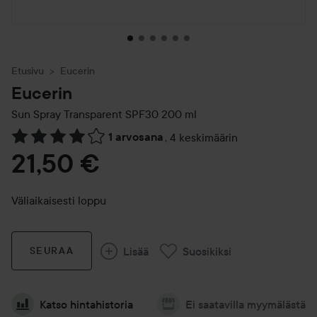
Etusivu
Eucerin
Eucerin
Sun Spray Transparent SPF30
200 ml
1 arvosana
,
4 keskimäärin
Siirtyä jhk Arvosana & kommentit
21,50 €
Väliaikaisesti loppu
Lisää
Suosikiksi
SEURAA
Katso hintahistoria
Ei saatavilla myymälästä