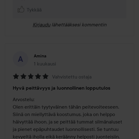
Tykkää
Kirjaudu
lähettääksesi kommentin
Amina
1 kuukausi
Viesti luotiin 1 kuukausi
Vahvistettu ostaja
Arvosana:
Hyvä peittävyys ja luonnollinen lopputulos
5
/
Arvostelu:

5
Olen erittäin tyytyväinen tähän peitevoiteeseen. 
Siinä on miellyttävä koostumus, joka on helppo 
häivyttää ihoon, ja se peittää tummat silmänaluset 
ja pienet epäpuhtaudet luonnollisesti. Se tuntuu 
kevyeltä iholla eikä keräänny helposti juonteisiin. 