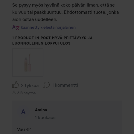
Se pysyy myös hyvänä koko päivän ilman, että se 
kuivuu tai paakkuuntuu. Ehdottomasti tuote, jonka 
aion ostaa uudelleen.
Käännetty kielestä norjalainen
1 PRODUCT IN POST HYVÄ PEITTÄVYYS JA
LUONNOLLINEN LOPPUTULOS
1 kommentti
2 tykkää
618 näyttöä
Amina
1 kuukausi
Kommentti lisättiin 1 kuukausi
Vau 🩷