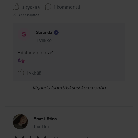
1 kommentti
3 tykkää
3337 näyttöä
Saranda
1 viikko
Kommentti lisättiin 1 viikko
Edullinen hinta?
Tykkää
Kirjaudu
lähettääksesi kommentin
Emmi-Stina
1 viikko
Viesti luotiin 1 viikko