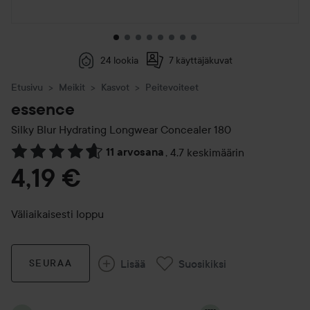
24 lookia
7 käyttäjäkuvat
Etusivu
Meikit
Kasvot
Peitevoiteet
essence
Silky Blur Hydrating Longwear Concealer
180
11 arvosana
,
4.7 keskimäärin
Siirtyä jhk Arvosana & kommentit
4,19 €
Väliaikaisesti loppu
Lisää
Suosikiksi
SEURAA