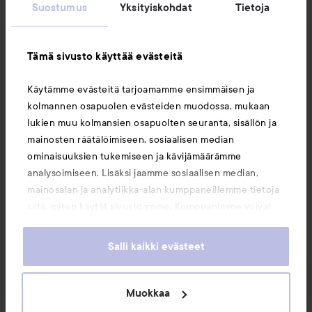
Suostumus
Yksityiskohdat
Tietoja
Asiakaspalvelu
Tämä sivusto käyttää evästeitä
Tietoja
Käytämme evästeitä tarjoamamme ensimmäisen ja
kolmannen osapuolen evästeiden muodossa, mukaan
Saattaisit myös tykätä
lukien muu kolmansien osapuolten seuranta, sisällön ja
mainosten räätälöimiseen, sosiaalisen median
ominaisuuksien tukemiseen ja kävijämäärämme
analysoimiseen. Lisäksi jaamme sosiaalisen median,
mainosalan ja analytiikka-alan kumppaneillemme tietoja
siitä, miten käytät sivustoamme. Kumppanimme voivat
yhdistää näitä tietoja muihin tietoihin, joita olet antanut
heille tai joita on kerätty, kun olet käyttänyt heidän
Salli kaikki evästeet
palvelujaan. Käyttämällä sivustoamme, hyväksyt
evästeiden käytön.
Muokkaa