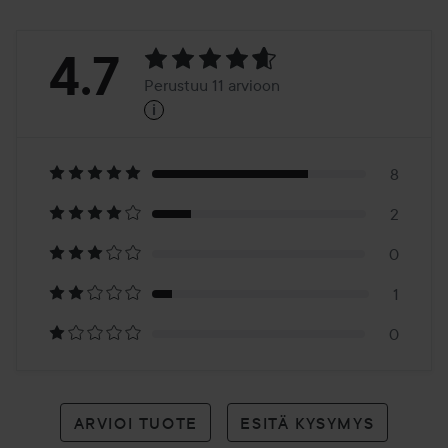
Arvosana:
4.7
Perustuu 11 arvioon
i
4.7
Perustuu
11
8
2
arvioon
0
1
0
ARVIOI TUOTE
ESITÄ KYSYMYS