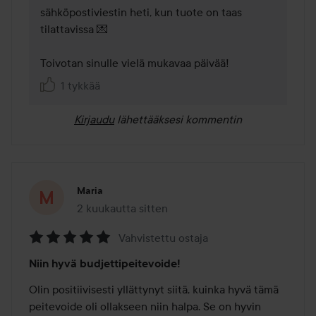
sähköpostiviestin heti, kun tuote on taas 
tilattavissa 💌  

Toivotan sinulle vielä mukavaa päivää! 
1 tykkää
Kirjaudu
lähettääksesi kommentin
Maria
2 kuukautta sitten
Viesti luotiin 2 kuukautta sitten
Vahvistettu ostaja
Arvosana:
Niin hyvä budjettipeitevoide!
5
/
Olin positiivisesti yllättynyt siitä, kuinka hyvä tämä 
5
peitevoide oli ollakseen niin halpa. Se on hyvin 