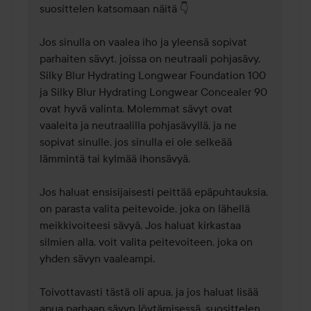
suosittelen katsomaan näitä 👇

Jos sinulla on vaalea iho ja yleensä sopivat 
parhaiten sävyt, joissa on neutraali pohjasävy, 
Silky Blur Hydrating Longwear Foundation 100 
ja Silky Blur Hydrating Longwear Concealer 90 
ovat hyvä valinta. Molemmat sävyt ovat 
vaaleita ja neutraalilla pohjasävyllä, ja ne 
sopivat sinulle, jos sinulla ei ole selkeää 
lämmintä tai kylmää ihonsävyä.

Jos haluat ensisijaisesti peittää epäpuhtauksia, 
on parasta valita peitevoide, joka on lähellä 
meikkivoiteesi sävyä. Jos haluat kirkastaa 
silmien alla, voit valita peitevoiteen, joka on 
yhden sävyn vaaleampi.

Toivottavasti tästä oli apua, ja jos haluat lisää 
apua parhaan sävyn löytämisessä, suosittelen, 