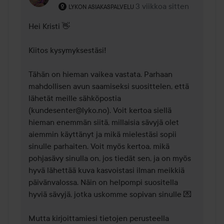
Käyttäjän rooli: Lykon asiakaspalvelu .
3 viikkoa sitten
Kommentti lisättiin 3 viik
LYKON ASIAKASPALVELU
Hei Kristi 👋

Kiitos kysymyksestäsi!

Tähän on hieman vaikea vastata. Parhaan 
mahdollisen avun saamiseksi suosittelen, että 
lähetät meille sähköpostia 
(kundesenter@lyko.no). Voit kertoa siellä 
hieman enemmän siitä, millaisia sävyjä olet 
aiemmin käyttänyt ja mikä mielestäsi sopii 
sinulle parhaiten. Voit myös kertoa, mikä 
pohjasävy sinulla on, jos tiedät sen, ja on myös 
hyvä lähettää kuva kasvoistasi ilman meikkiä 
päivänvalossa. Näin on helpompi suositella 
hyviä sävyjä, jotka uskomme sopivan sinulle 💌

Mutta kirjoittamiesi tietojen perusteella 