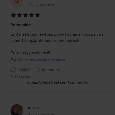
2 viikkoa sitten
Viesti luotiin 2 viikkoa sitten
Arvosana:
Peitevoide
5
/
Erittäin helppo levittää, pysyy kauniina koko päivän 
5
ja peittää epäpuhtaudet erinomaisesti!

Erittäin tyytyväinen💗
Käännetty kielestä norjalainen
Tykkää
Kommentoi
834 näyttöä
Kirjaudu
lähettääksesi kommentin
Kristi✨️
3 viikkoa sitten
Viesti luotiin 3 viikkoa sitten