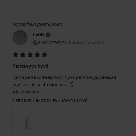
Hyödyllisin positiivinen
Lottis
Käyttäjän rooli: Lyko Creator.
2 kuukautta sitten
Viesti luotiin 2 kuukautta sitten
LYKO CREATOR
Arvosana:
Peittävyys hyvä
5
/
Tässä peitevoiteessa on hyvä peittävyys, plussaa 
5
#lykoreview
1 PRODUCT IN POST PEITTÄVYYS HYVÄ