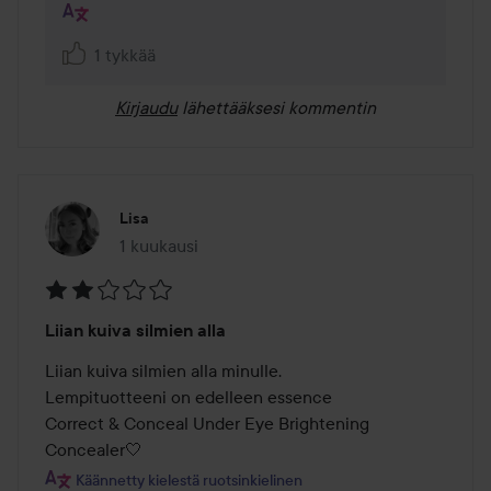
1 tykkää
Kirjaudu
lähettääksesi kommentin
Lisa
1 kuukausi
Viesti luotiin 1 kuukausi
Arvosana:
Liian kuiva silmien alla
2
/
Liian kuiva silmien alla minulle.

5
Lempituotteeni on edelleen essence

Correct & Conceal Under Eye Brightening 
Concealer🤍
Käännetty kielestä ruotsinkielinen