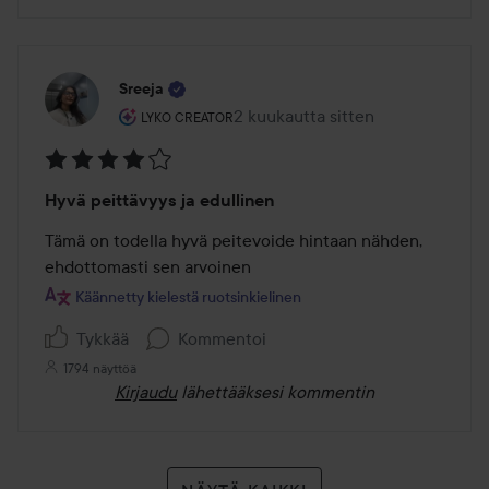
Sreeja
Käyttäjän rooli: Lyko Creator.
2 kuukautta sitten
Viesti luotiin 2 kuukautta sitten
LYKO CREATOR
Arvosana:
Hyvä peittävyys ja edullinen
4
/
Tämä on todella hyvä peitevoide hintaan nähden, 
5
ehdottomasti sen arvoinen
Käännetty kielestä ruotsinkielinen
Tykkää
Kommentoi
1794 näyttöä
Kirjaudu
lähettääksesi kommentin