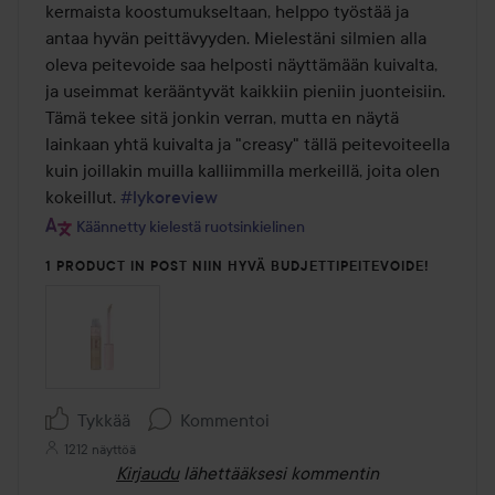
kermaista koostumukseltaan, helppo työstää ja 
antaa hyvän peittävyyden. Mielestäni silmien alla 
oleva peitevoide saa helposti näyttämään kuivalta, 
ja useimmat kerääntyvät kaikkiin pieniin juonteisiin. 
Tämä tekee sitä jonkin verran, mutta en näytä 
lainkaan yhtä kuivalta ja "creasy" tällä peitevoiteella 
kuin joillakin muilla kalliimmilla merkeillä, joita olen 
kokeillut. 
#lykoreview
Käännetty kielestä ruotsinkielinen
1 PRODUCT IN POST NIIN HYVÄ BUDJETTIPEITEVOIDE!
Tykkää
Kommentoi
1212 näyttöä
Kirjaudu
lähettääksesi kommentin