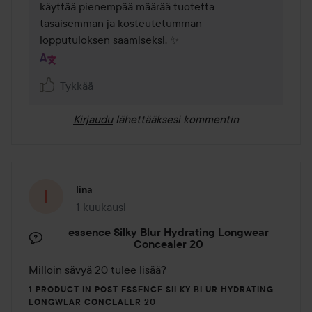
käyttää pienempää määrää tuotetta 
tasaisemman ja kosteutetumman 
lopputuloksen saamiseksi. ✨
Tykkää
Kirjaudu
lähettääksesi kommentin
Iina
1 kuukausi
Viesti luotiin 1 kuukausi
essence Silky Blur Hydrating Longwear
Concealer 20
Milloin sävyä 20 tulee lisää?
1 PRODUCT IN POST ESSENCE SILKY BLUR HYDRATING
LONGWEAR CONCEALER 20