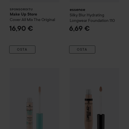
essence
SPONSOROITU
Make Up Store
Silky Blur Hydrating
Cover All Mix
The Original
Longwear Foundation
110
16,90 €
6,69 €
OSTA
OSTA
essence
skin lovin' sensitive concealer
essence
Camouflage+ Matte 
5
3,90 €