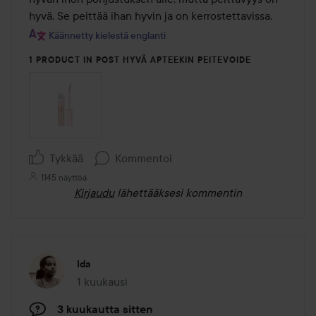
hyvä. Se peittää ihan hyvin ja on kerrostettavissa.
Käännetty kielestä englanti
1 PRODUCT IN POST HYVÄ APTEEKIN PEITEVOIDE
Tykkää
Kommentoi
1145 näyttöä
Kirjaudu
lähettääksesi kommentin
Ida
1 kuukausi
Viesti luotiin 1 kuukausi
3 kuukautta sitten