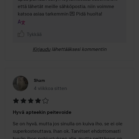
että lähetät meille sähköpostia, niin voimme 
katsoa asiaa tarkemmin 💌 Pidä huolta!
Tykkää
Kirjaudu
lähettääksesi kommentin
Sham
4 viikkoa sitten
Viesti luotiin 4 viikkoa sitten
Arvosana:
Hyvä apteekin peitevoide
4
/
Se on hyvä, mutta jos sinulla on kuiva iho, se ei ole 
5
superkosteuttava, ihan ok. Tarvitset ehdottomasti 
hyvän ihon pohjustuksen alle, mutta peittävyys on 