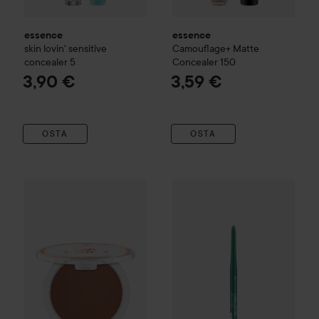
essence
essence
skin lovin' sensitive
Camouflage+ Matte
concealer
5
Concealer
150
3,90 €
3,59 €
OSTA
OSTA
essence
Soft Touch Butter Bronzer
essence
30 creamy almond butte
Longlasting Eye Penc