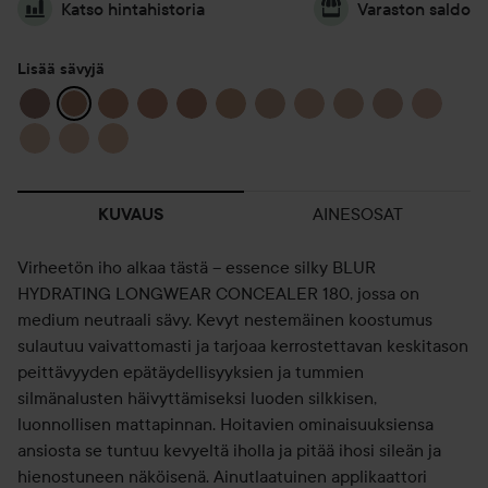
Katso hintahistoria
Varaston saldo
Lisää sävyjä
AINESOSAT
KUVAUS
Virheetön iho alkaa tästä – essence silky BLUR
HYDRATING LONGWEAR CONCEALER 180, jossa on
medium neutraali sävy. Kevyt nestemäinen koostumus
sulautuu vaivattomasti ja tarjoaa kerrostettavan keskitason
peittävyyden epätäydellisyyksien ja tummien
silmänalusten häivyttämiseksi luoden silkkisen,
luonnollisen mattapinnan. Hoitavien ominaisuuksiensa
ansiosta se tuntuu kevyeltä iholla ja pitää ihosi sileän ja
hienostuneen näköisenä. Ainutlaatuinen applikaattori