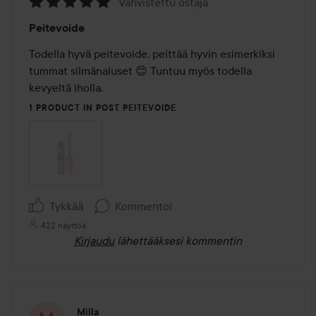
Vahvistettu ostaja
Arvosana:
Peitevoide
5
/
Todella hyvä peitevoide, peittää hyvin esimerkiksi 
5
tummat silmänaluset 😊 Tuntuu myös todella 
kevyeltä iholla.
1 PRODUCT IN POST PEITEVOIDE
Tykkää
Kommentoi
422 näyttöä
Kirjaudu
lähettääksesi kommentin
Milla