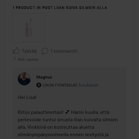
1 PRODUCT IN POST LIIAN KUIVA SILMIEN ALLA
Tykkää
1 kommentti
804 näyttöä
Magnus
Käyttäjän rooli: Lykon työntekijä.
1 kuukausi
Kommentti lisättiin 1 kuukaus
LYKON TYÖNTEKIJÄ
Hei Lisa! 

Kiitos palautteestasi! 💕 Harmi kuulla, että 
peitevoide tuntui sinusta liian kuivalta silmien 
alla. Vinkkinä on kosteuttaa aluetta 
silmänympärysvoiteella ennen levitystä ja 