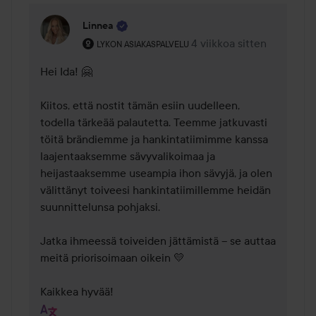
Linnea
Käyttäjän rooli: Lykon asiakaspalvelu .
4 viikkoa sitten
Kommentti lisättiin 4 viik
LYKON ASIAKASPALVELU
Hei Ida! 🤗 

Kiitos, että nostit tämän esiin uudelleen, 
todella tärkeää palautetta. Teemme jatkuvasti 
töitä brändiemme ja hankintatiimimme kanssa 
laajentaaksemme sävyvalikoimaa ja 
heijastaaksemme useampia ihon sävyjä, ja olen 
välittänyt toiveesi hankintatiimillemme heidän 
suunnittelunsa pohjaksi.

Jatka ihmeessä toiveiden jättämistä – se auttaa 
meitä priorisoimaan oikein 💛

Kaikkea hyvää!