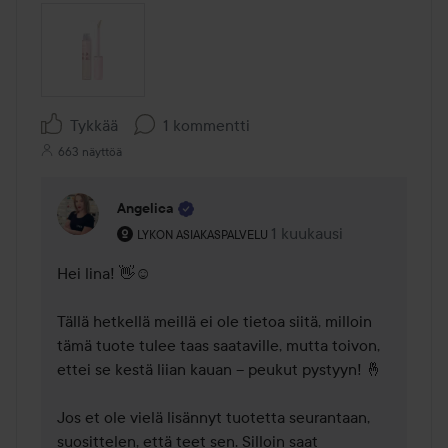
Tykkää
1 kommentti
663 näyttöä
Angelica
Käyttäjän rooli: Lykon asiakaspalvelu .
1 kuukausi
Kommentti lisättiin 1 kuu
LYKON ASIAKASPALVELU
Hei lina! 👋☺️ 

Tällä hetkellä meillä ei ole tietoa siitä, milloin 
tämä tuote tulee taas saataville, mutta toivon, 
ettei se kestä liian kauan – peukut pystyyn! 🤞 

Jos et ole vielä lisännyt tuotetta seurantaan, 
suosittelen, että teet sen. Silloin saat 