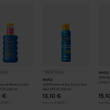
12,2
nta
NIVEA
SUN
Protect & Moisture Sun Spray SPF30
WOW-hinta
NIVEA
SUN
Protect & Dry T
200 ml
NIVEA
Suositeltu
inta
WOW-hinta
NIVEA
SUN
Ki
NIVEA
Lotion
tect & Moisture Sun
SUN
Protect & Dry Touch Sun
PF30
200 ml
Mist SPF30
200 ml
0 €
13,10 €
15,1
 hinta 19,50 €
Suositeltu hinta 18,50 €
Suositelt
a 19,50 €
Suos. hinta 18,50 €
Suos. hin