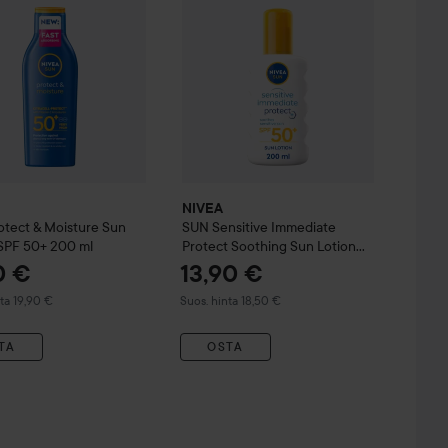
NIVEA
otect & Moisture Sun
SUN
Sensitive Immediate
 SPF 50+
200 ml
Protect Soothing Sun Lotion
SPF50+
200 ml
0 €
13,90 €
u hinta 19,90 €
Suositeltu hinta 18,50 €
ta 19,90 €
Suos. hinta 18,50 €
TA
OSTA