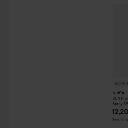
WOW-hi
WOW-h
NIVEA
SUN
Pro
Spray S
12,2
Suositeltu
Suos. hint