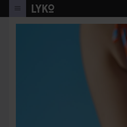
SIIRTYÄ JHK SISÄLTÖÖN