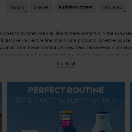
Vartalo
Miehet
Aurinkotuotteet
Ihonhoito
comes to summer, we’d all like to have some fun in the sun. Her
’ll discover our entire line of sun care products. Whether you’re 
yourself from those harmful UV rays, treat sensitive skin or hel
iful tan, we’ve got exactly what you need to keep yourself and
fe and comfortable in the sun, whatever the time of year. Brows
Lue lisää
n of NIVEA sun care products and find what you need to take car
n the weather warms up. We’ve got something to suit all your n
won’t be disappointed.