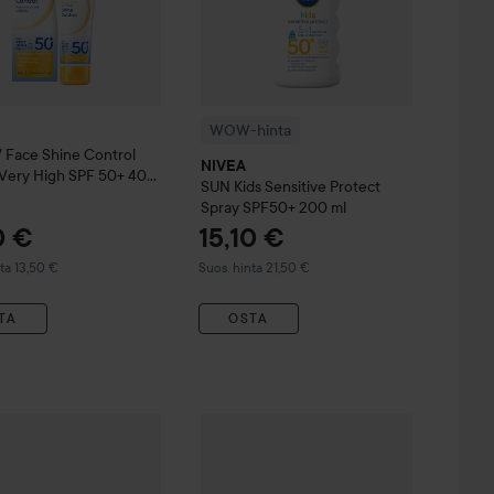
WOW-hinta
 Face Shine Control
NIVEA
Very High SPF 50+
40
SUN
Kids Sensitive Protect
Spray SPF50+
200 ml
0 €
15,10 €
u hinta 13,50 €
Suositeltu hinta 21,50 €
ta 13,50 €
Suos. hinta 21,50 €
TA
OSTA
17,50 €
17,40 €
 Ultra Protect SPF50+
SUN
Protect & Moisture Sun Lotion SPF 50+
150 ml
NIVEA
SUN
Sensitive Immediate Prote
200 ml
Suositeltu hinta 19,50 €
Suositeltu hinta 19,90 €