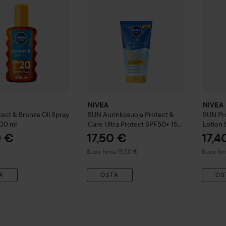
NIVEA
NIVEA
tect & Bronze Oil Spray
SUN
Aurinkosuoja Protect &
SUN
Pr
00 ml
Care Ultra Protect SPF50+
150
Lotion
ml
0 €
17,50 €
17,4
Suositeltu hinta 19,50 €
Suositelt
Suos. hinta 19,50 €
Suos. hin
A
OSTA
OS