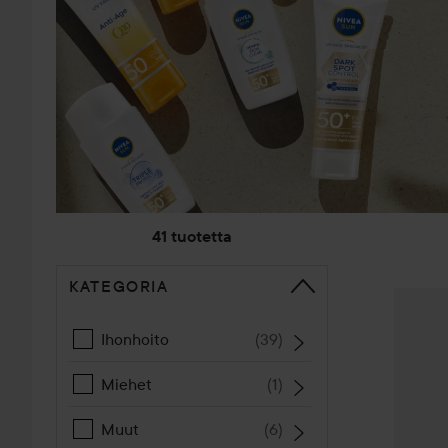
41 tuotetta
KATEGORIA
SIIRTYÄ JHK LAJITTELE
NIVEA
S
Ihonhoito
(
39
)
Miehet
(
1
)
Muut
(
6
)