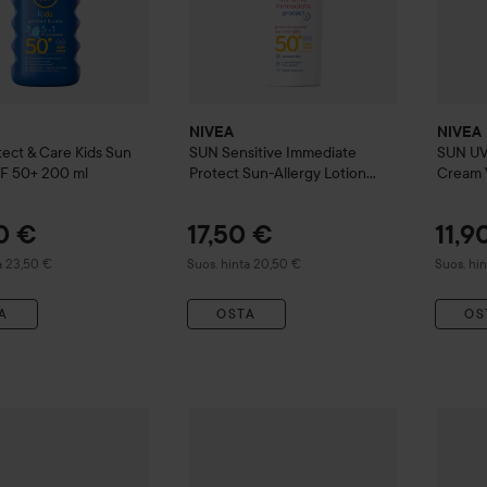
NIVEA
NIVEA
tect & Care Kids Sun
SUN
Sensitive Immediate
SUN
UV
PF 50+
200 ml
Protect Sun-Allergy Lotion
Cream 
SPF50+
200 ml
ml
0 €
17,50 €
11,9
 hinta 23,50 €
Suositeltu hinta 20,50 €
Suositelt
a 23,50 €
Suos. hinta 20,50 €
Suos. hin
A
OSTA
OS
UN
Protect & Bronze Oil Spray SPF20
200 ml
15,90 €
NIVEA
SUN
Aurinkosuoja Protect & Care
NIVEA