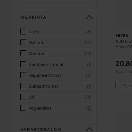
MERKINTÄ
Lapsi
(
8
)
NIVEA
SUN
Pro
Naisten
(
32
)
Spray S
Miesten
(
23
)
20,8
Parabeenittomat
(
1
)
Suositeltu
Suos. hint
Hajusteettomat
(
9
)
OST
Sulfaatittomat
(
1
)
UV
(
38
)
Vegaaniset
(
2
)
NIVEA
S
VARASTOSALDO