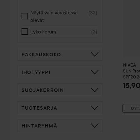
Näytä vain varastossa
(
32
)
olevat
Lyko Forum
(
2
)
PAKKAUSKOKO
NIVEA
SUN
Pro
IHOTYYPPI
SPF20
2
15,9
SUOJAKERROIN
TUOTESARJA
OST
HINTARYHMÄ