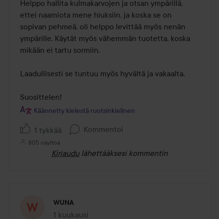
Helppo hallita kulmakarvojen ja otsan ympärillä, 
ettei naamiota mene hiuksiin, ja koska se on 
sopivan pehmeä, oli helppo levittää myös nenän 
ympärille. Käytät myös vähemmän tuotetta, koska 
mikään ei tartu sormiin.

Laadullisesti se tuntuu myös hyvältä ja vakaalta.

Suosittelen!
Käännetty kielestä ruotsinkielinen
Kommentoi
1 tykkää
805 näyttöä
Kirjaudu
lähettääksesi kommentin
WUNA
1 kuukausi
Viesti luotiin 1 kuukausi