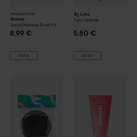
By Lyko
SPONSOROITU
Gleeze
Face Spatula
Squad Makeup Brush Kit
8,99 €
5,50 €
OSTA
OSTA
Soft Spell
Scalp Brush – Silicone Shower Brush
Black
5,50 €
WOW-hinta
Smuuti Skin
Straw