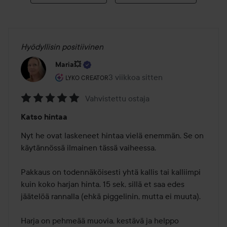
Hyödyllisin positiivinen
Maria💥
Käyttäjän rooli: Lyko Creator.
3 viikkoa sitten
Viesti luotiin 3 viikkoa sitten
LYKO CREATOR
Vahvistettu ostaja
Arvosana:
Katso hintaa
5
/
Nyt he ovat laskeneet hintaa vielä enemmän. Se on 
5
käytännössä ilmainen tässä vaiheessa.

Pakkaus on todennäköisesti yhtä kallis tai kalliimpi 
kuin koko harjan hinta. 15 sek, sillä et saa edes 
jäätelöä rannalla (ehkä piggelinin, mutta ei muuta).

Harja on pehmeää muovia, kestävä ja helppo 