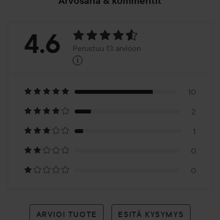
Arvosana & kommentit
Arvosana:
4.6
Perustuu 13 arvioon
i
4.6
Perustuu
13
10
2
arvioon
1
0
0
ARVIOI TUOTE
ESITÄ KYSYMYS