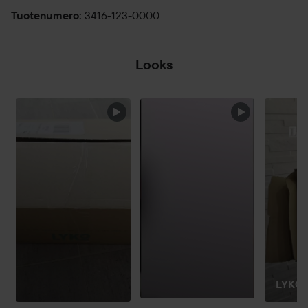
3416-123-0000
Tuotenumero
:
Looks
OHITA OSIO
LYKO