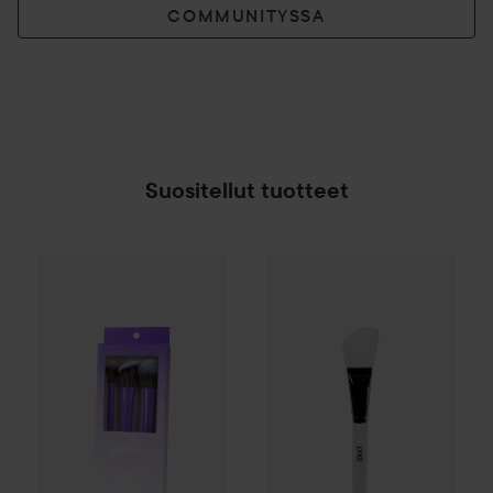
COMMUNITYSSA
Suositellut tuotteet
Gleeze
Squad Makeup Brush Kit
By Lyko
Face Spatula
8,99 €
5,50 €
SPONSOROITU