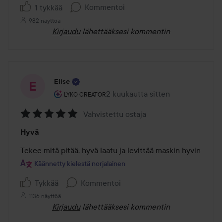
Kommentoi
1 tykkää
982 näyttöä
Kirjaudu
lähettääksesi kommentin
Elise
Käyttäjän rooli: Lyko Creator.
2 kuukautta sitten
Viesti luotiin 2 kuukautta sitten
LYKO CREATOR
Vahvistettu ostaja
Arvosana:
Hyvä
5
/
Tekee mitä pitää, hyvä laatu ja levittää maskin hyvin
5
Käännetty kielestä norjalainen
Tykkää
Kommentoi
1136 näyttöä
Kirjaudu
lähettääksesi kommentin