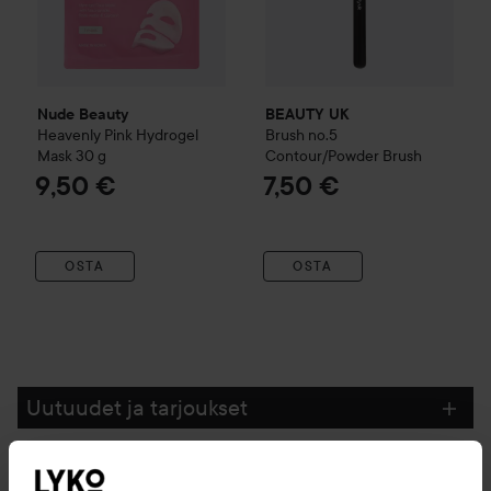
Nude Beauty
BEAUTY UK
Heavenly Pink Hydrogel
Brush no.5
Mask
30 g
Contour/Powder Brush
9,50 €
7,50 €
OSTA
OSTA
Uutuudet ja tarjoukset
Seuraa meitä