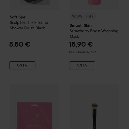
WOW-hinta
Soft Spell
Scalp Brush – Silicone
Smuuti Skin
Shower Brush
Black
Strawberry Boost Wrapping
Mask
5,50 €
15,90 €
Suositeltu hinta 17,90 €
Suos. hinta 17,90 €
OSTA
OSTA
Nude Beauty
Heavenly Pink Hydrogel Mask
BEAUTY UK
Brush no.5 Conto
30 g
9,50 €