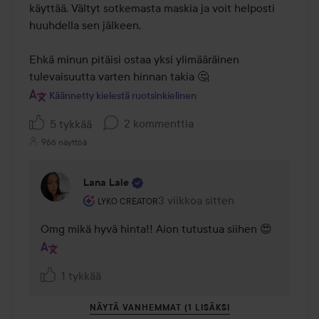
käyttää. Vältyt sotkemasta maskia ja voit helposti 
huuhdella sen jälkeen.

Ehkä minun pitäisi ostaa yksi ylimääräinen 
tulevaisuutta varten hinnan takia 🤔
Käännetty kielestä ruotsinkielinen
2 kommenttia
5 tykkää
966 näyttöä
Lana Lale
Käyttäjän rooli: Lyko Creator.
3 viikkoa sitten
Kommentti lisättiin 3 viikkoa sit
LYKO CREATOR
Omg mikä hyvä hinta!! Aion tutustua siihen 😍
1 tykkää
NÄYTÄ VANHEMMAT (1 LISÄKSI