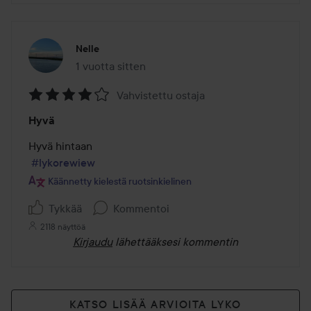
Nelle
1 vuotta sitten
Viesti luotiin 1 vuotta sitten
Vahvistettu ostaja
Arvosana:
Hyvä
4
/
Hyvä hintaan 

5
#lykorewiew
Käännetty kielestä ruotsinkielinen
Tykkää
Kommentoi
2118 näyttöä
Kirjaudu
lähettääksesi kommentin
KATSO LISÄÄ ARVIOITA LYKO