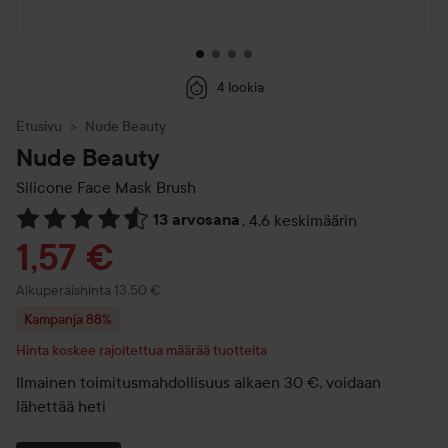
4 lookia
Etusivu
Nude Beauty
Nude Beauty
Silicone Face Mask Brush
13 arvosana
,
4.6 keskimäärin
Siirtyä jhk Arvosana & kommentit
Tarjoushinta
1,57 €
Normaali hinta 13,50 €
Alkuperäishinta 13,50 €
Kampanja 88%
Hinta koskee rajoitettua määrää tuotteita
Ilmainen toimitusmahdollisuus alkaen 30 €, voidaan
lähettää heti