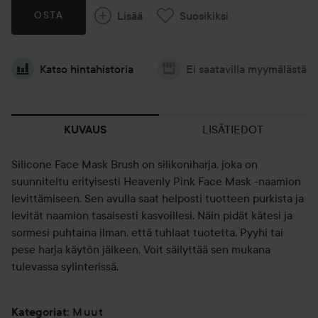
Lisää
Suosikiksi
OSTA
Katso hintahistoria
Ei saatavilla myymälästä
LISÄTIEDOT
KUVAUS
Silicone Face Mask Brush on silikoniharja, joka on
suunniteltu erityisesti Heavenly Pink Face Mask -naamion
levittämiseen. Sen avulla saat helposti tuotteen purkista ja
levität naamion tasaisesti kasvoillesi. Näin pidät kätesi ja
sormesi puhtaina ilman, että tuhlaat tuotetta. Pyyhi tai
pese harja käytön jälkeen. Voit säilyttää sen mukana
tulevassa sylinterissä.
Muut
Kategoriat
: