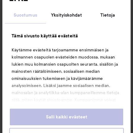
Suostumus
Yksityiskohdat
Tietoja
Asiakaspalvelu
Tämä sivusto käyttää evästeitä
Tietoja
Käytämme evästeitä tarjoamamme ensimmäisen ja
kolmannen osapuolen evästeiden muodossa, mukaan
Saattaisit myös tykätä
lukien muu kolmansien osapuolten seuranta, sisällön ja
mainosten räätälöimiseen, sosiaalisen median
ominaisuuksien tukemiseen ja kävijämäärämme
analysoimiseen. Lisäksi jaamme sosiaalisen median,
mainosalan ja analytiikka-alan kumppaneillemme tietoja
siitä, miten käytät sivustoamme. Kumppanimme voivat
yhdistää näitä tietoja muihin tietoihin, joita olet antanut
heille tai joita on kerätty, kun olet käyttänyt heidän
Salli kaikki evästeet
palvelujaan. Käyttämällä sivustoamme, hyväksyt
evästeiden käytön.