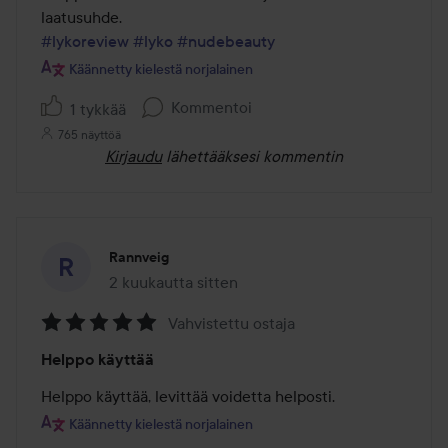
5
#lykoreview
#lyko
#nudebeauty
Käännetty kielestä norjalainen
Kommentoi
1 tykkää
765 näyttöä
Kirjaudu
lähettääksesi kommentin
Rannveig
2 kuukautta sitten
Viesti luotiin 2 kuukautta sitten
Vahvistettu ostaja
Arvosana:
Helppo käyttää
5
/
Helppo käyttää, levittää voidetta helposti.
5
Käännetty kielestä norjalainen