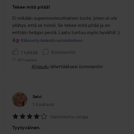
Arvosana:
Tekee mitä pitää!
5
/
Ei mikään supermonimutkainen tuote, joten ei ole 
5
yllätys, että se toimii. Se tekee mitä pitää ja on 
erittäin helppo pestä. Laatu tuntuu myös hyvältä! :)
Käännetty kielestä ruotsinkielinen
Kommentoi
1 tykkää
1671 näyttöä
Kirjaudu
lähettääksesi kommentin
Sølvi
1 kuukausi
Viesti luotiin 1 kuukausi
Vahvistettu ostaja
Arvosana:
Tyytyväinen.
4