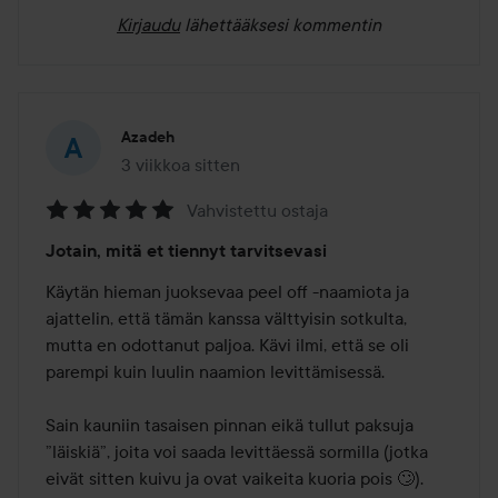
Kirjaudu
lähettääksesi kommentin
Azadeh
3 viikkoa sitten
Viesti luotiin 3 viikkoa sitten
Vahvistettu ostaja
Arvosana:
Jotain, mitä et tiennyt tarvitsevasi
5
/
Käytän hieman juoksevaa peel off -naamiota ja 
5
ajattelin, että tämän kanssa välttyisin sotkulta, 
mutta en odottanut paljoa. Kävi ilmi, että se oli 
parempi kuin luulin naamion levittämisessä.

Sain kauniin tasaisen pinnan eikä tullut paksuja 
”läiskiä”, joita voi saada levittäessä sormilla (jotka 
eivät sitten kuivu ja ovat vaikeita kuoria pois 🙄). 