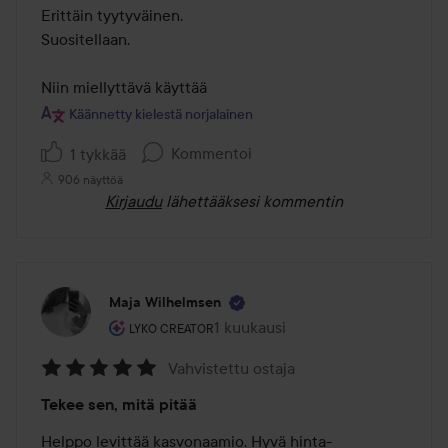
/
Erittäin tyytyväinen.

5
Suositellaan.

Niin miellyttävä käyttää
Käännetty kielestä norjalainen
Kommentoi
1 tykkää
906 näyttöä
Kirjaudu
lähettääksesi kommentin
Maja Wilhelmsen
Käyttäjän rooli: Lyko Creator.
1 kuukausi
Viesti luotiin 1 kuukausi
LYKO CREATOR
Vahvistettu ostaja
Arvosana:
Tekee sen, mitä pitää
5
/
Helppo levittää kasvonaamio. Hyvä hinta-