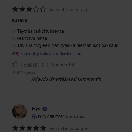
Vahvistettu ostaja
Arvosana:
Kätevä
3
/
✨ Täyttää tarkoituksensa 

5
✨ Mahtava hinta 

Käännetty kielestä ruotsinkielinen
Kommentoi
1 tykkää
812 näyttöä
Kirjaudu
lähettääksesi kommentin
Mya
Käyttäjän rooli: Lyko Creator.
1 kuukausi
Viesti luotiin 1 kuukausi
LYKO CREATOR
Vahvistettu ostaja