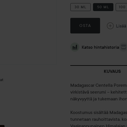
30 ML
50 ML
100
Lisää
OSTA
Katso hintahistoria
KUVAUS
at
Madagascar Centella Poremi
virkistävä seerumi – kehite
näkyvyyttä ja tukemaan iho
Koostumus sisältää Madagaska
tunnetaan rauhoittavista, ko
Vaaleanpunainen Himalajan s