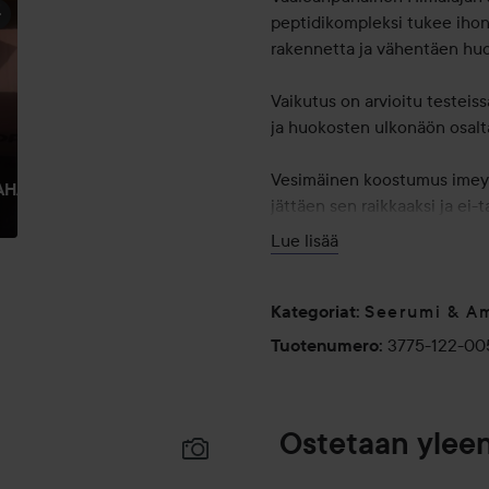
peptidikompleksi tukee ihon
rakennetta ja vähentäen hu
Vaikutus on arvioitu testeiss
ja huokosten ulkonäön osalt
Vesimäinen koostumus imeytyy
AHAUL
jättäen sen raikkaaksi ja ei
Lue lisää
Käyttö:
Levitä muutama tippa tasaise
Seerumi & Am
edistääksesi imeytymistä.
Kategoriat
:
3775-122-00
Tuotenumero
:
50 ml
Ostetaan ylee