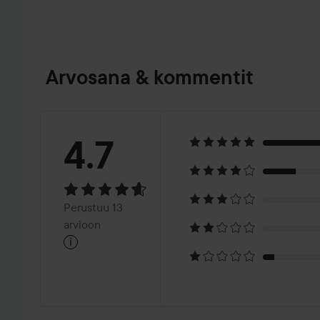
Arvosana & kommentit
Arvosana:
4.7
4.7
Perustuu
Perustuu 13
13
arvioon
i
arvioon