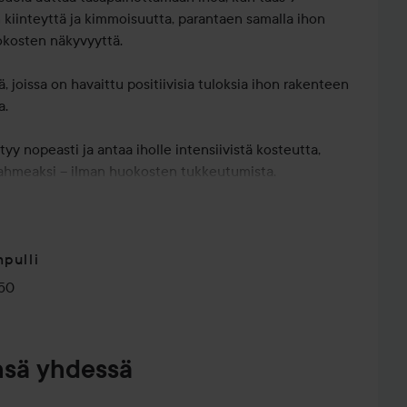
 kiinteyttä ja kimmoisuutta, parantaen samalla ihon
okosten näkyvyyttä.
ä, joissa on havaittu positiivisia tuloksia ihon rakenteen
a.
 nopeasti ja antaa iholle intensiivistä kosteutta,
-tahmeaksi – ilman huokosten tukkeutumista.
sti kasvoille kasvoveden jälkeen. Taputtele kevyesti
pulli
50
nsä yhdessä