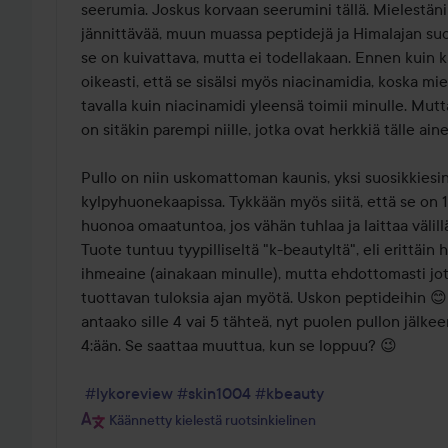
seerumia. Joskus korvaan seerumini tällä. Mielestäni 
jännittävää, muun muassa peptidejä ja Himalajan suolaa
se on kuivattava, mutta ei todellakaan. Ennen kuin kat
oikeasti, että se sisälsi myös niacinamidia, koska mie
tavalla kuin niacinamidi yleensä toimii minulle. Mutta 
on sitäkin parempi niille, jotka ovat herkkiä tälle aine
Pullo on niin uskomattoman kaunis, yksi suosikkiesin
kylpyhuonekaapissa. Tykkään myös siitä, että se on 10
huonoa omaatuntoa, jos vähän tuhlaa ja laittaa välillä
Tuote tuntuu tyypilliseltä "k-beautyltä", eli erittäin he
ihmeaine (ainakaan minulle), mutta ehdottomasti jotai
tuottavan tuloksia ajan myötä. Uskon peptideihin 😊 
antaako sille 4 vai 5 tähteä, nyt puolen pullon jälke
4:ään. Se saattaa muuttua, kun se loppuu? 😉

#lykoreview
#skin1004
#kbeauty
Käännetty kielestä ruotsinkielinen