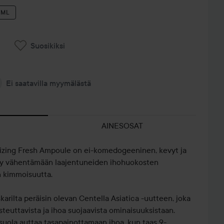
 ML
Suosikiksi
Ei saatavilla myymälästä
AINESOSAT
zing Fresh Ampoule on ei-komedogeeninen, kevyt ja
tty vähentämään laajentuneiden ihohuokosten
n kimmoisuutta.
rilta peräisin olevan Centella Asiatica -uutteen, joka
steuttavista ja ihoa suojaavista ominaisuuksistaan.
uola auttaa tasapainottamaan ihoa, kun taas 9-