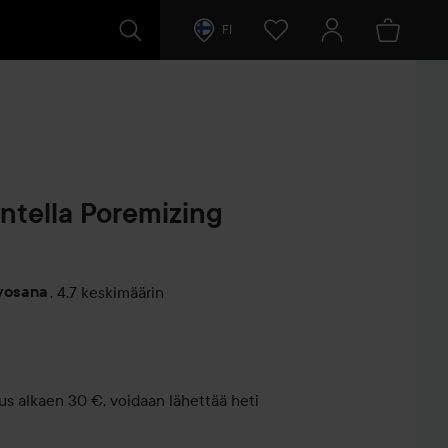
FI
tella Poremizing
rvosana
,
4.7 keskimäärin
entit
us alkaen 30 €, voidaan lähettää heti