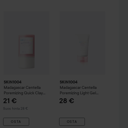
SKIN1004
Madagascar Centella Po
29,90 €
ella Probio-Cica
SKIN1004
Madagascar Centella Poremizing Quick Clay Stick 
Intensive Ampoule
50 ml
Suositeltu hinta 36 €
SKIN1004
SKIN1004
Madagascar Centella
Madagascar Centella
Poremizing Quick Clay
Poremizing Light Gel
Stick Mask
27 g
Cream
75 ml
21 €
28 €
Suositeltu hinta 28 €
Suos. hinta 28 €
OSTA
OSTA