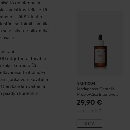
sisältö on hienoa ja 
, voisi kuvitella, että 
SKIN1004
Madagascar Cent
soin sisältöä, luulin 
lestäni se toimii samalla 
se ei siis tee niin, mikä 
sosalle.

eistäni 
0 ml, joten ei tarvitse 
 kaksi kerrosta 🥰

llävaraiselta iholle. Ei 
n, jonka voin kuvitella 
SKIN1004
Olen kahden vaiheilla 
Madagascar Centella
en päädyn kuitenkin 
Probio-Cica
Intensive
Ampoule
50 ml
29,90 €
Suositeltu hinta 36 €
Suos. hinta 36 €
OSTA