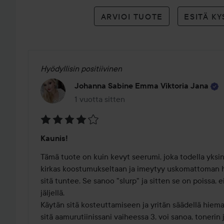
ARVIOI TUOTE
ESITÄ K
Hyödyllisin positiivinen
Johanna Sabine Emma Viktoria Jana
1 vuotta sitten
Viesti luotiin 1 vuotta sitten
Arvosana:
Kaunis!
4
/
Tämä tuote on kuin kevyt seerumi, joka todella yksink
5
kirkas koostumukseltaan ja imeytyy uskomattoman he
sitä tuntee. Se sanoo "slurp" ja sitten se on poissa, e
jäljellä. 

Käytän sitä kosteuttamiseen ja yritän säädellä hieman
sitä aamurutiinissani vaiheessa 3, voi sanoa, tonerin 