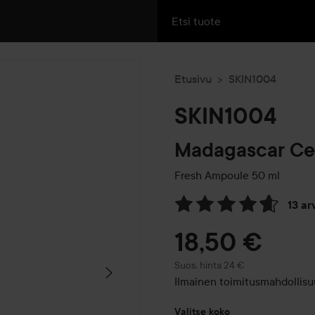
Etusivu
SKIN1004
SKIN1004
Madagascar Cen
Fresh Ampoule
50 ml
13 a
Siirtyä jhk Arvosana & komm
18,50 €
Suositeltu hinta 24 €
Suos. hinta 24 €
Ilmainen toimitusmahdollisu
Valitse koko