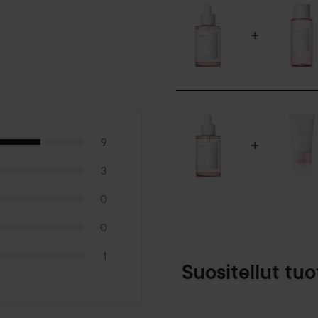
9
3
0
0
1
Suositellut tuo