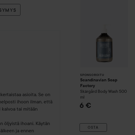
Scandinavian 
SPONSOROITU
YSYMYS
SPONSOROITU
Scandinavian Soap
Factory
Skärgård
Body Wash
500
ertaistaa asioita. Se on 
ml
lposti ihoon ilman, että 
6 €
i kalvoa tai mitään 
 öljyistä ihoani. Käytän 
OSTA
jälkeen ja ennen 