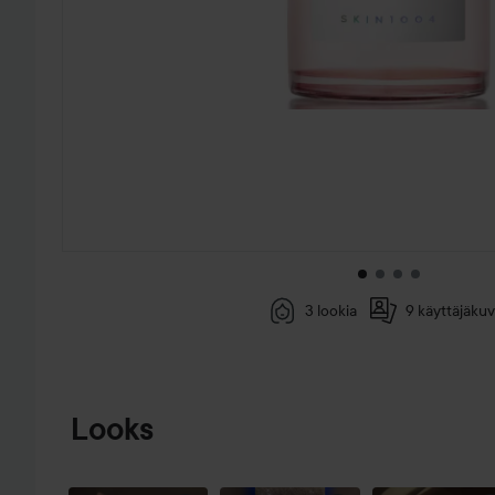
3 lookia
9 käyttäjäkuv
SIIRTYÄ JHK TUOTETIEDOT
Looks