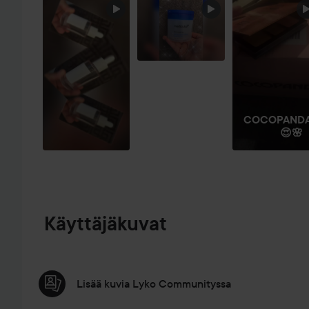
OHITA OSIO
COCOPAND
😍🌸
Käyttäjäkuvat
Lisää kuvia Lyko Communityssa