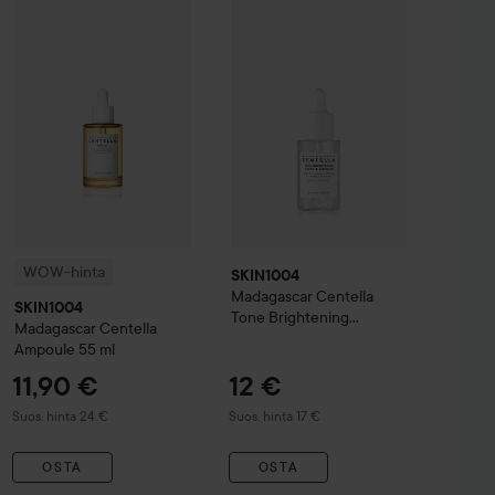
Soap Factory
Skärgård
Body Wash
500 ml
11,9
6 €
WOW-hinta
SKIN1004
Madagascar Centella
SKIN1004
Madagascar Centella To
Ampoule
55 ml
Suositeltu
WOW-hinta
SKIN1004
Madagascar Centella
SKIN1004
Tone Brightening
Madagascar Centella
Capsule Ampoule
30 ml
Ampoule
55 ml
11,90 €
12 €
Suositeltu hinta 24 €
Suositeltu hinta 17 €
Suos. hinta 24 €
Suos. hinta 17 €
OSTA
OSTA