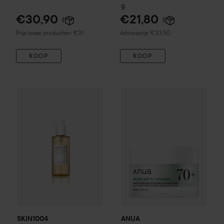
ml x 2
g
€30,90
€21,80
Aanbevolen prijs €33,50
Prijs losse producten: €31
Adviesprijs: €33,50
KOOP
KOOP
€
SKIN1004
Madagascar Centella Light Cleansing Oil
ANUA
Heartleaf
70% Intense 
200 ml
Aan
SKIN1004
ANUA