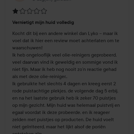
Beoordeling:
Vernietigt mijn huid volledig
1
van
Kocht dit bij een andere winkel dan Lyko – maar ik 
de
voel dat ik hier een review moet achterlaten om te 
5
waarschuwen!

Ik heb ongelooflijk veel olie-reinigers geprobeerd, 
veel daarvan vind ik geweldig en sommige vond ik 
niet fijn. Maar ik heb nog nooit zo’n reactie gehad 
als met deze olie-reiniger..

Ik gebruikte het slechts 4 dagen en kreeg eerst 2 
rode puistachtige plekjes, de volgende dag 5 erbij, 
en na het laatste gebruik heb ik zeker 70 puistjes 
op mijn gezicht. Mijn huid was helemaal puistvrij en 
egaal voordat ik deze probeerde, en ik reageer 
zelden met puistjes op producten. De huid voelt 
niet geïrriteerd, maar het lijkt alsof de poriën 
ontstoken zijn.
