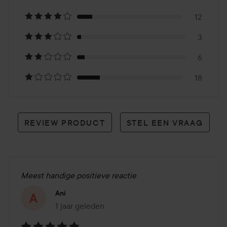
op
12
84
3
reviews
6
18
REVIEW PRODUCT
STEL EEN VRAAG
Meest handige positieve reactie
Ani
1 jaar geleden
Het bericht is gemaakt 1 jaar geleden