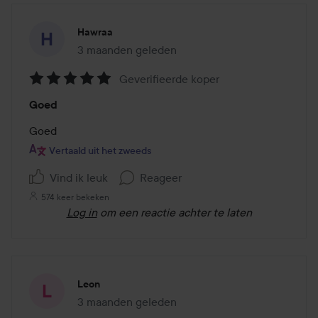
Hawraa
3 maanden geleden
Het bericht is gemaakt 3 maanden geleden
Geverifieerde koper
Beoordeling:
Goed
5
van
Goed
de
Vertaald uit het zweeds
5
Vind ik leuk
Reageer
574 keer bekeken
Log in
om een reactie achter te laten
Leon
3 maanden geleden
Het bericht is gemaakt 3 maanden geleden