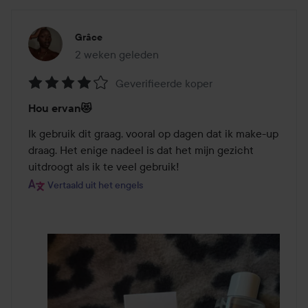
Grâce
2 weken geleden
Het bericht is gemaakt 2 weken geleden
Geverifieerde koper
Beoordeling:
Hou ervan😻
4
van
Ik gebruik dit graag, vooral op dagen dat ik make-up 
de
draag. Het enige nadeel is dat het mijn gezicht 
5
uitdroogt als ik te veel gebruik!
Vertaald uit het engels