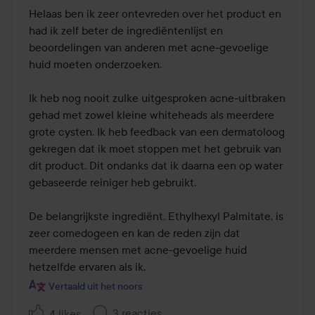
Helaas ben ik zeer ontevreden over het product en 
de
had ik zelf beter de ingrediëntenlijst en 
5
beoordelingen van anderen met acne-gevoelige 
huid moeten onderzoeken. 

Ik heb nog nooit zulke uitgesproken acne-uitbraken 
gehad met zowel kleine whiteheads als meerdere 
grote cysten. Ik heb feedback van een dermatoloog 
gekregen dat ik moet stoppen met het gebruik van 
dit product. Dit ondanks dat ik daarna een op water 
gebaseerde reiniger heb gebruikt. 

De belangrijkste ingrediënt, Ethylhexyl Palmitate, is 
zeer comedogeen en kan de reden zijn dat 
meerdere mensen met acne-gevoelige huid 
hetzelfde ervaren als ik.
Vertaald uit het noors
3 reacties
4 likes