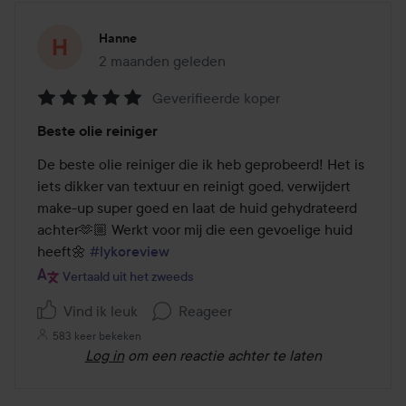
Hanne
2 maanden geleden
Het bericht is gemaakt 2 maanden geleden
Geverifieerde koper
Beoordeling:
Beste olie reiniger
5
van
De beste olie reiniger die ik heb geprobeerd! Het is 
de
iets dikker van textuur en reinigt goed, verwijdert 
5
make-up super goed en laat de huid gehydrateerd 
achter🫶🏼 Werkt voor mij die een gevoelige huid 
heeft🌼 
#lykoreview
Vertaald uit het zweeds
Vind ik leuk
Reageer
583 keer bekeken
Log in
om een reactie achter te laten