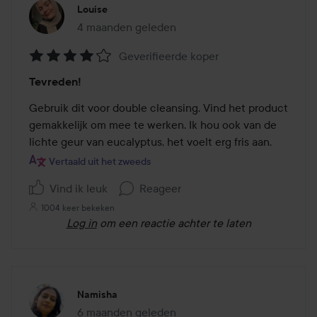
Louise
4 maanden geleden
Het bericht is gemaakt 4 maanden geleden
Geverifieerde koper
Beoordeling:
Tevreden!
4
van
Gebruik dit voor double cleansing. Vind het product 
de
gemakkelijk om mee te werken. Ik hou ook van de 
5
lichte geur van eucalyptus, het voelt erg fris aan.
Vertaald uit het zweeds
Vind ik leuk
Reageer
1004 keer bekeken
Log in
om een reactie achter te laten
Namisha
6 maanden geleden
Het bericht is gemaakt 6 maanden geleden