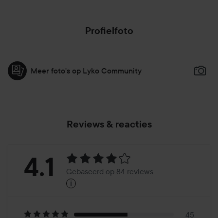
Profielfoto
Meer foto's op Lyko Community
Reviews & reacties
Beoordeling:
4.1
Gebaseerd op 84 reviews
i
4.1
Gebaseerd
45