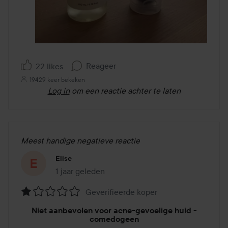
Reageer
22 likes
19429 keer bekeken
Log in
om een reactie achter te laten
Meest handige negatieve reactie
Elise
1 jaar geleden
Het bericht is gemaakt 1 jaar geleden
Geverifieerde koper
Beoordeling:
Niet aanbevolen voor acne-gevoelige huid -
1
comedogeen
van