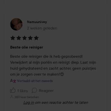
Namuunivey
2 weken geleden
Het bericht is gemaakt 2 weken geleden
Beoordeling:
Beste olie reiniger
5
van
Beste olie reiniger die ik heb geprobeerd! 
de
Verwijdert al mijn poriën en reinigt diep. Laat mijn 
5
huid gehydrateerd en zacht achter, geen puistjes 
om je zorgen over te maken!😍
Vertaald uit het zweeds
Reageer
1 likes
380 keer bekeken
Log in
om een reactie achter te laten