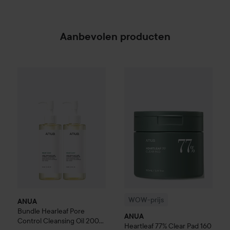
Aanbevolen producten
WOW-prijs
ANUA
Heartleaf
77%
ANUA
Bundle Hearleaf Pore Control Cleansing Oil 200 ml x
WOW-prijs
ANUA
Bundle Hearleaf Pore
ANUA
Control Cleansing Oil 200
Heartleaf
77% Clear Pad
160