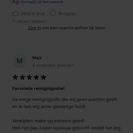
Vertaald uit het zweeds
Vind ik leuk
Reageer
641 keer bekeken
Log in
om een reactie achter te laten
Maja
4 maanden geleden
Het bericht is gemaakt 4 maanden geleden
Beoordeling:
Favoriete reinigingsolie!
5
van
De enige reinigingsolie die mij geen puistjes geeft, 
de
en ik heb erg acne-gevoelige huid!

5
Verwijdert make-up extreem goed!

Heb het pas 3 keer opnieuw gekocht omdat het erg 