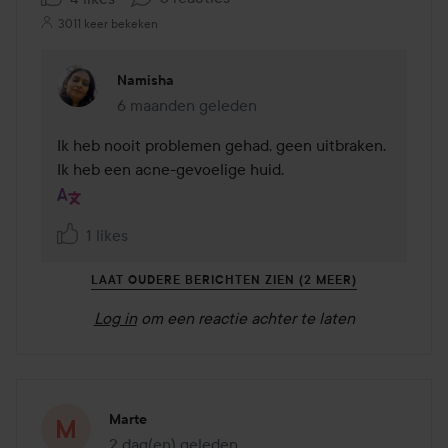
3011 keer bekeken
Namisha
6 maanden geleden
Reactie geladen 6 maanden geleden
Ik heb nooit problemen gehad, geen uitbraken. 
Ik heb een acne-gevoelige huid.
1 likes
LAAT OUDERE BERICHTEN ZIEN (2 MEER)
Log in
om een reactie achter te laten
Marte
2 dag(en) geleden
Het bericht is gemaakt 2 dag(en) geleden