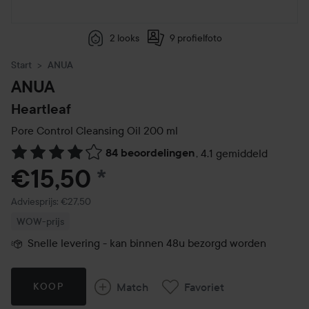
2 looks
9 profielfoto
Start
ANUA
ANUA
Heartleaf
Pore Control Cleansing Oil
200 ml
84 beoordelingen
,
4.1 gemiddeld
Ga naar Reviews & reacties
€15,50
*
Aanbevolen prijs €27,50
Adviesprijs: €27,50
WOW-prijs
Snelle levering - kan binnen 48u bezorgd worden
Match
Favoriet
KOOP