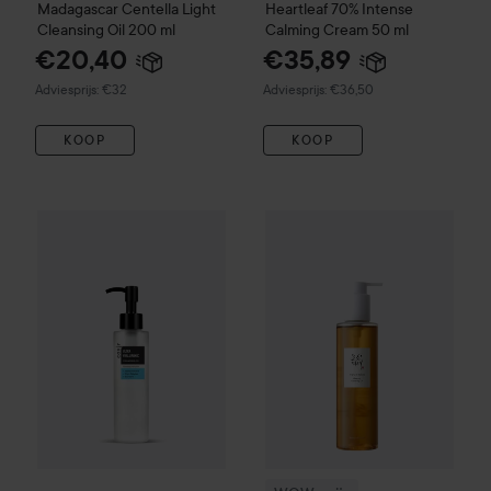
Madagascar Centella Light
Heartleaf
70% Intense
Cleansing Oil
200 ml
Calming Cream
50 ml
€20,40
€35,89
Aanbevolen prijs €32
Aanbevolen prijs €36,50
Adviesprijs: €32
Adviesprijs: €36,50
KOOP
KOOP
€15,95
COXIR
Hyaluronic Cleansing Oil
WOW-prijs
150 ml
Beauty of Joseon
G
Aanbevolen prijs €18,50