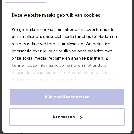
Deze website maakt gebruik van cookies
Informatie
We gebruiken cookies om inhoud en advertenties te
personaliseren, om social media functies te bieden en
Ook interessant
om ons online verkeer te analyseren. We delen de
informatie over jouw gebruik van onze website met
onze social media, reclame en analyse partners. Zij
Download hier onze app
kunnen deze informatie combineren met andere
informatie die je aan hen hebt verstrekt of die zij
hebben verzameld door jouw gebruik van hun diensten.
Je keurt ons gebruik van cookies goed door onze
website te blijven gebruiken. Voor meer informatie over
Alle cookies toestaan
hoe je je cookie-instellingen kunt wijzigen, verwijzen we
je graag door naar ons cookiebeleid.
Aanpassen