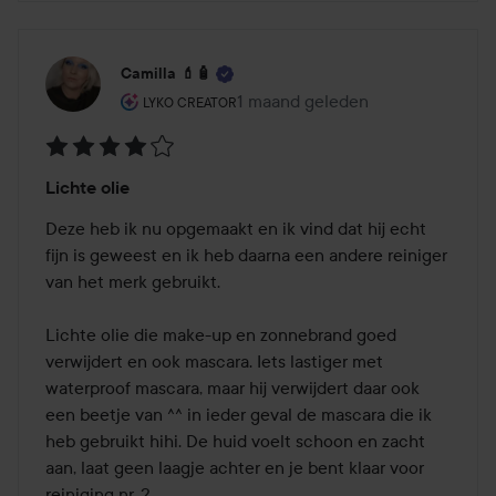
Camilla 💄🧴
De rol van de gebruiker: Lyko Creator.
1 maand geleden
Het bericht is gemaakt 1 maand 
LYKO CREATOR
Beoordeling:
Lichte olie
4
van
Deze heb ik nu opgemaakt en ik vind dat hij echt 
de
fijn is geweest en ik heb daarna een andere reiniger 
5
van het merk gebruikt.

Lichte olie die make-up en zonnebrand goed 
verwijdert en ook mascara. Iets lastiger met 
waterproof mascara, maar hij verwijdert daar ook 
een beetje van ^^ in ieder geval de mascara die ik 
heb gebruikt hihi. De huid voelt schoon en zacht 
aan, laat geen laagje achter en je bent klaar voor 
reiniging nr. 2
