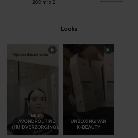
200 ml x 2
en behoeften.
200 ml
Looks
SECTIE OVERSLAAN
MIJN
AVONDROUTINE
UNBOXING VAN
(HUIDVERZORGING)...
K-BEAUTY