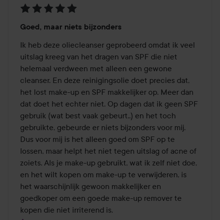
Beoordeling:
Goed, maar niets bijzonders
5
van
Ik heb deze oliecleanser geprobeerd omdat ik veel 
de
uitslag kreeg van het dragen van SPF die niet 
5
helemaal verdween met alleen een gewone 
cleanser. En deze reinigingsolie doet precies dat, 
het lost make-up en SPF makkelijker op. Meer dan 
dat doet het echter niet. Op dagen dat ik geen SPF 
gebruik (wat best vaak gebeurt..) en het toch 
gebruikte, gebeurde er niets bijzonders voor mij. 
Dus voor mij is het alleen goed om SPF op te 
lossen, maar helpt het niet tegen uitslag of acne of 
zoiets. Als je make-up gebruikt, wat ik zelf niet doe, 
en het wilt kopen om make-up te verwijderen, is 
het waarschijnlijk gewoon makkelijker en 
goedkoper om een goede make-up remover te 
kopen die niet irriterend is.