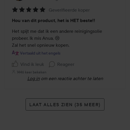
Geverifieerde koper
Beoordeling:
Hou van dit product, het is HET beste!!
5
van
Het spijt me dat ik een andere reinigingsolie 
de
probeer. Ik mis Anua, 😢

5
Zal het snel opnieuw kopen. 
Vertaald uit het engels
Vind ik leuk
Reageer
1446 keer bekeken
Log in
om een reactie achter te laten
LAAT ALLES ZIEN (35 MEER)