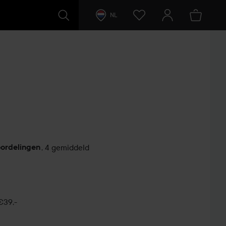
NL
oordelingen
,
4 gemiddeld
€39,-