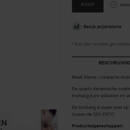
Mat
KOOP
Bekijk prijshistorie
* Kan niet worden gecombin
BESCHRIJVIN
Maak kleine, compacte krul
De quartz-keramische coatin
krultang kunt wikkelen en ve
De krultang is super snel op
tussen de 120-210°C.
EN
:
Producteigenschappen