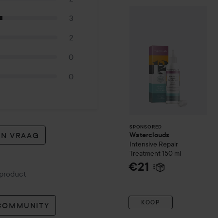
Waterclouds
Inte
SPONSORED
3
2
0
0
SPONSORED
EN VRAAG
Waterclouds
Intensive Repair
Treatment
150 ml
€21
 product
KOOP
 COMMUNITY