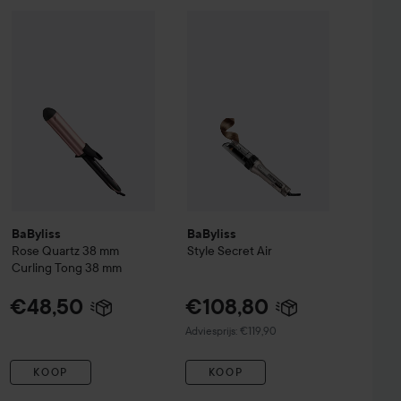
nsive Repair Treatment
BaByliss
Rose Quartz
38 mm Curling Tong
150 ml
38 mm
€108,80
€21
€48,50
BaByliss
Style Secret Air
Aanbevolen prijs €11
BaByliss
BaByliss
Rose Quartz
38 mm
Style Secret Air
Curling Tong
38 mm
€48,50
€108,80
Aanbevolen prijs €119,90
Adviesprijs: €119,90
KOOP
KOOP