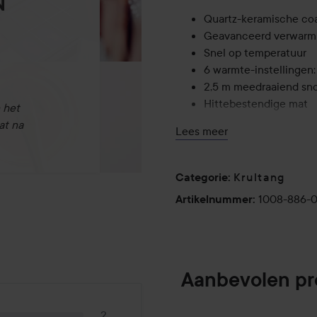
N
Quartz-keramische co
Geavanceerd verwarm
Snel op temperatuur
6 warmte-instellingen
2,5 m meedraaiend sn
Hittebestendige mat
 het
Automatische slaapst
at na
Lees meer
3 jaar garantie
Krultang
Categorie
:
1008-886-
Artikelnummer
:
Aanbevolen p
2