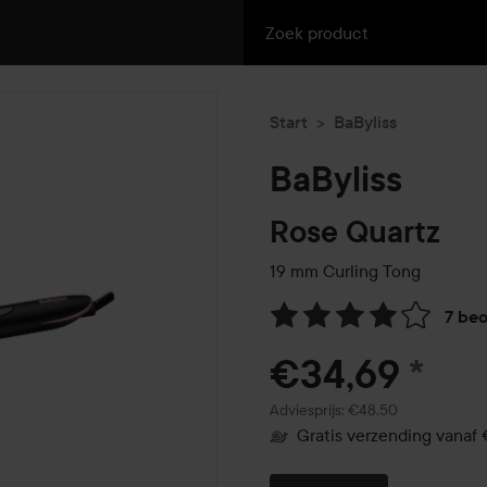
Start
BaByliss
BaByliss
Rose Quartz
19 mm Curling Tong
7 be
Ga naar Reviews & reacties
€34,69
*
Aanbevolen prijs €48,50
Adviesprijs: €48,50
Gratis verzending vanaf 