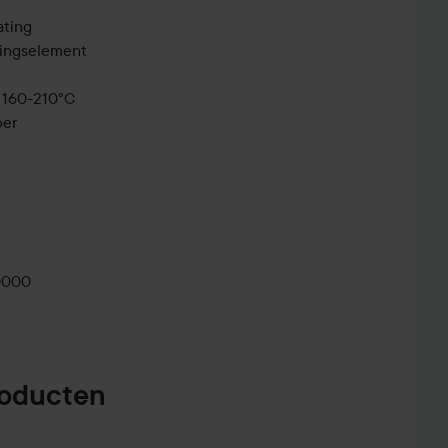
ating
ingselement
: 160-210°C
oer
and
0000
roducten