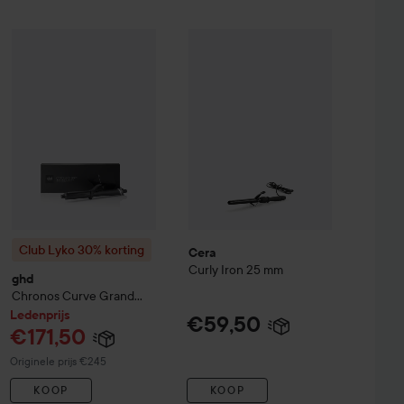
Cera
Curly Iron
25 mm
50
€59,50
Ledenprij
€171,50
Club Lyko 30% korting
ghd
Chronos
Curve Grand Tong
Normale prijs €24
Club Lyko 30% korting
Cera
Curly Iron
25 mm
ghd
Chronos
Curve Grand
Tong
Ledenprijs
€59,50
€171,50
Normale prijs €245
Originele prijs €245
KOOP
KOOP