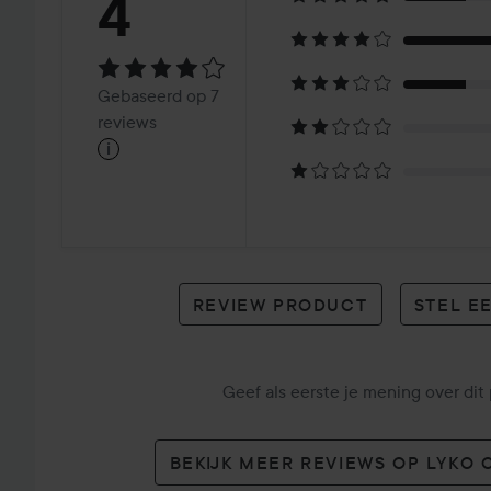
Beoordeling:
4
4
Gebaseerd
Gebaseerd op 7
op
reviews
i
7
reviews
REVIEW PRODUCT
STEL E
Geef als eerste je mening over dit
BEKIJK MEER REVIEWS OP LYKO