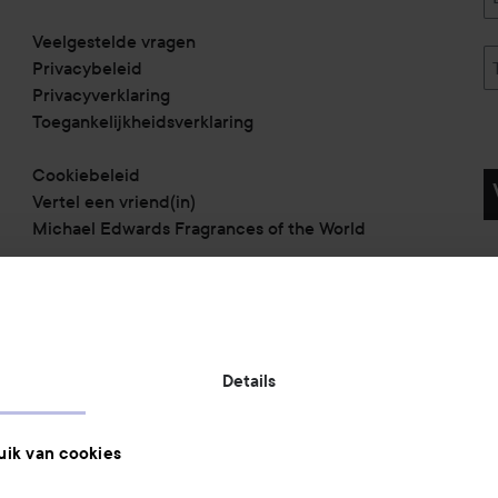
Veelgestelde vragen
Privacybeleid
Privacyverklaring
Toegankelijkheidsverklaring
Cookiebeleid
Vertel een vriend(in)
Michael Edwards Fragrances of the World
Betaalmethoden:
Details
Verzendmethoden:
ik van cookies