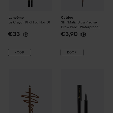
Lancôme
Catrice
Le Crayon Khôl 1 pc
Noir 01
Slim'Matic Ultra Precise
Brow Pencil Waterproof
020
€33
€3,90
KOOP
KOOP
Make Up Store
Eternal Pro Eye Pencil
Chocolate
€15,50
Lancôme
Artliner
09 Blue Meta