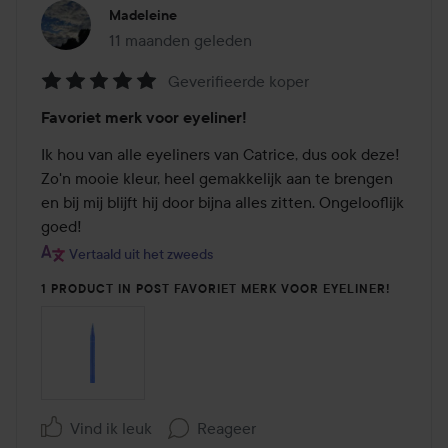
Madeleine
11 maanden geleden
Het bericht is gemaakt 11 maanden geleden
Geverifieerde koper
Beoordeling:
Favoriet merk voor eyeliner!
5
van
Ik hou van alle eyeliners van Catrice, dus ook deze! 
de
Zo'n mooie kleur, heel gemakkelijk aan te brengen 
5
en bij mij blijft hij door bijna alles zitten. Ongelooflijk 
goed!
Vertaald uit het zweeds
1 PRODUCT IN POST FAVORIET MERK VOOR EYELINER!
Vind ik leuk
Reageer