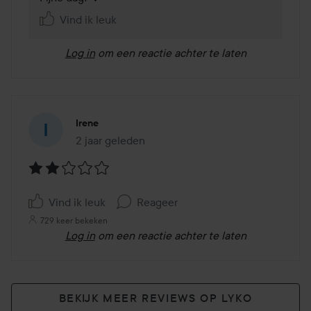
Vind ik leuk
Log in
om een reactie achter te laten
Irene
2 jaar geleden
Het bericht is gemaakt 2 jaar geleden
Beoordeling:
2
Vind ik leuk
Reageer
van
729 keer bekeken
de
Log in
om een reactie achter te laten
5
BEKIJK MEER REVIEWS OP LYKO