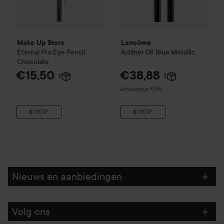
Make Up Store
Lancôme
Eternal Pro Eye Pencil
Artliner
09 Blue Metallic
Chocolate
€15,50
€38,88
Aanbevolen prijs €45
Adviesprijs: €45
KOOP
KOOP
Nieuws en aanbiedingen
Volg ons