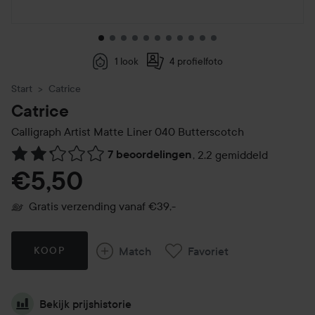
1 look
4 profielfoto
Start
Catrice
Catrice
Calligraph Artist Matte Liner
040 Butterscotch
7 beoordelingen
,
2.2 gemiddeld
Ga naar Reviews & reacties
€5,50
Gratis verzending vanaf €39,-
Match
Favoriet
KOOP
Bekijk prijshistorie