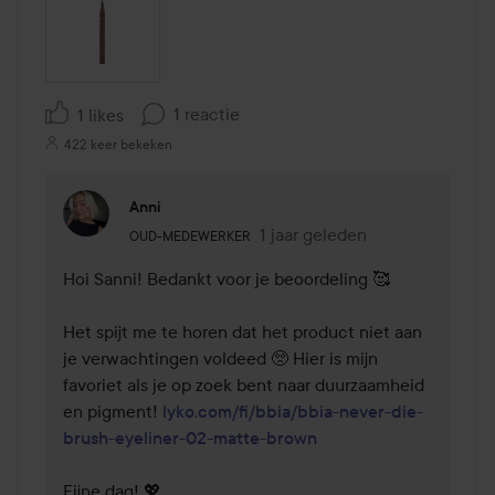
1 reactie
1 likes
422 keer bekeken
Anni
De rol van de gebruiker: Oud-medewerker.
1 jaar geleden
Reactie geladen 1 jaar gelede
OUD-MEDEWERKER
Hoi Sanni! Bedankt voor je beoordeling 🥰

Het spijt me te horen dat het product niet aan 
je verwachtingen voldeed 🥺 Hier is mijn 
favoriet als je op zoek bent naar duurzaamheid 
en pigment! 
lyko.com/fi/bbia/bbia-never-die-
brush-eyeliner-02-matte-brown
Fijne dag! 💖