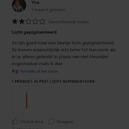
Ylva
1 maand geleden
Het bericht is gemaakt 1 maand geleden
Geverifieerde koper
Beoordeling:
Licht gepigmenteerd
2
van
Ze zijn goed maar een beetje licht gepigmenteerd. 
de
Ze komen waarschijnlijk iets beter tot hun recht als 
5
je ze alleen gebruikt in plaats van met kleurrijke 
oogschaduw zoals ik doe
Vertaald uit het noors
1 PRODUCT IN POST LICHT GEPIGMENTEERD
Vind ik leuk
Reageer