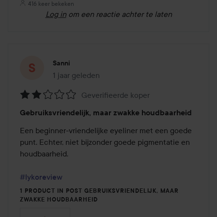
416 keer bekeken
Log in
om een reactie achter te laten
Sanni
1 jaar geleden
Het bericht is gemaakt 1 jaar geleden
Geverifieerde koper
Beoordeling:
Gebruiksvriendelijk, maar zwakke houdbaarheid
2
van
Een beginner-vriendelijke eyeliner met een goede 
de
punt. Echter, niet bijzonder goede pigmentatie en 
5
houdbaarheid.

#lykoreview
1 PRODUCT IN POST GEBRUIKSVRIENDELIJK, MAAR
ZWAKKE HOUDBAARHEID