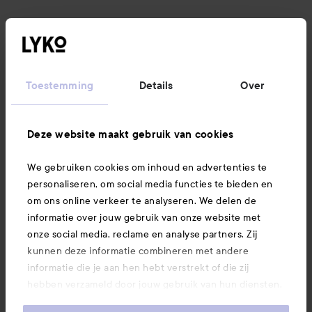
Klantenservice
Informatie
Toestemming
Details
Over
Ook interessant
Deze website maakt gebruik van cookies
We gebruiken cookies om inhoud en advertenties te
Download hier onze app
personaliseren, om social media functies te bieden en
om ons online verkeer te analyseren. We delen de
informatie over jouw gebruik van onze website met
onze social media, reclame en analyse partners. Zij
kunnen deze informatie combineren met andere
informatie die je aan hen hebt verstrekt of die zij
hebben verzameld door jouw gebruik van hun diensten.
Je keurt ons gebruik van cookies goed door onze