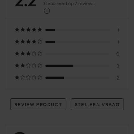
Beoordeling:
2.2
Gebaseerd op 7 reviews
i
2.2
Gebaseerd
op
1
1
7
0
reviews
3
2
REVIEW PRODUCT
STEL EEN VRAAG