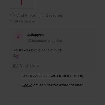
Vind ik leuk
2 reacties
437 keer bekeken
Juliapgren
10 maanden geleden
Reactie geladen 10 maanden geleden
260kr was het ja haha of niet
Vind ik leuk
LAAT OUDERE BERICHTEN ZIEN (1 MEER)
Log in
om een reactie achter te laten