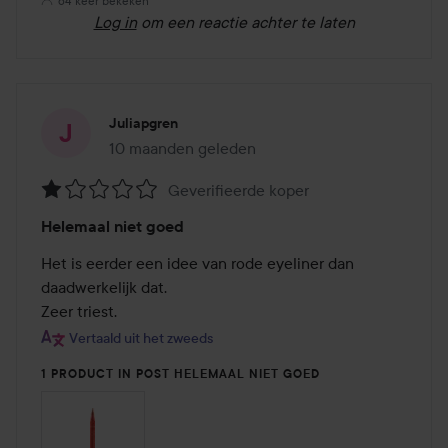
64 keer bekeken
Log in
om een reactie achter te laten
Juliapgren
10 maanden geleden
Het bericht is gemaakt 10 maanden geleden
Geverifieerde koper
Beoordeling:
Helemaal niet goed
1
van
Het is eerder een idee van rode eyeliner dan 
de
daadwerkelijk dat.

5
Zeer triest.
Vertaald uit het zweeds
1 PRODUCT IN POST HELEMAAL NIET GOED