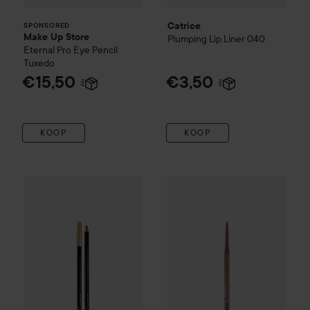
Catrice
SPONSORED
Make Up Store
Plumping Lip Liner
040
Eternal Pro Eye Pencil
Tuxedo
€15,50
€3,50
KOOP
KOOP
Lancôme
Le Crayon Khôl 1 pc
Noir 01
Catrice
Slim'Matic Ultra Prec
€33