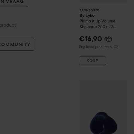
EN VRAAG
SPONSORED
By Lyko
Plump It Up
Volume
 product
Shampoo 250 ml &
Conditioner 250 ml
€16,90
 COMMUNITY
Prijs losse producten: €21
KOOP
Directions
Hair Colour
Semi