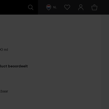
NL
0 ml
duct beoordeelt
kbaar