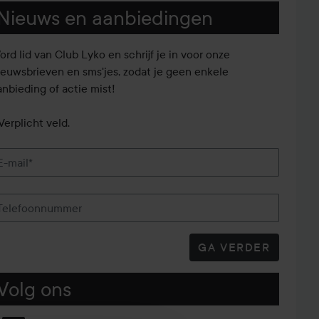
Nieuws en aanbiedingen
ord lid van Club Lyko en schrijf je in voor onze
ieuwsbrieven en sms'jes, zodat je geen enkele
anbieding of actie mist!
Verplicht veld.
E-mail*
Telefoonnummer
GA VERDER
Volg ons