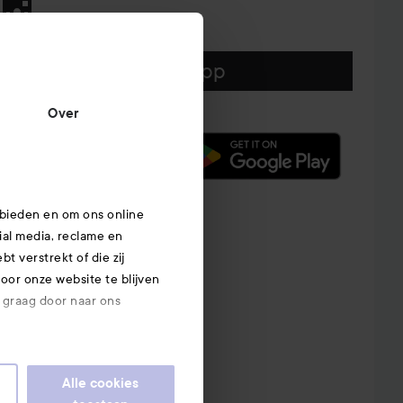
Download hier onze app
Over
 bieden en om ons online
ial media, reclame en
t verstrekt of die zij
or onze website te blijven
e graag door naar ons
Alle cookies