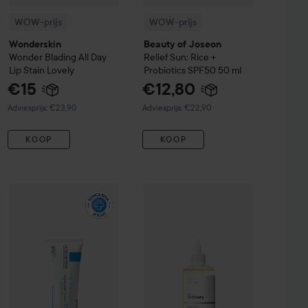
WOW-prijs
WOW-prijs
Wonderskin
Beauty of Joseon
Wonder Blading All Day
Relief Sun: Rice +
Lip Stain
Lovely
Probiotics SPF50
50 ml
€15
€12,80
Aanbevolen prijs €23,90
Aanbevolen prijs €22,90
Adviesprijs: €23,90
Adviesprijs: €22,90
KOOP
KOOP
-Permanent Conditioning Hair Colour
The Ordinary
Midnight Blue
Glycolic Acid 7% Exfo
€16,10
€4,50
WOW-prijs
La Roche-Posay
Balm B5+
100 ml
Aanbevolen prijs €22,50