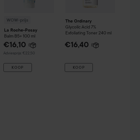
WOW-prijs
The Ordinary
Glycolic Acid 7%
La Roche-Posay
Exfoliating Toner
240 ml
Balm B5+
100 ml
€16,10
€16,40
Aanbevolen prijs €22,50
Adviesprijs: €22,50
KOOP
KOOP