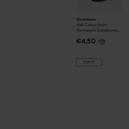
Directions
Hair Colour
Semi-
Permanent Conditioning
Hair Colour
Midnight Blue
€4,50
KOOP