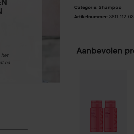
EN
Shampoo
Categorie
:
N
3811-112-0
Artikelnummer
:
Aanbevolen p
 het
at na
By Lyko
Plump It
SPONSORED