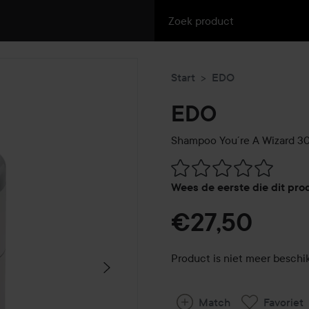
Start
EDO
EDO
Shampoo You´re A Wizard
30
Ga naar Reviews & reacties
Wees de eerste die dit pro
€27,50
Product is niet meer beschi
Match
Favoriet