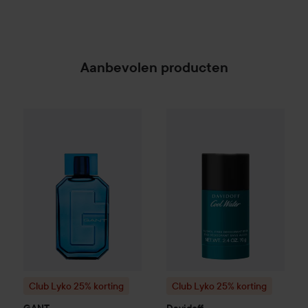
Aanbevolen producten
Ledenprij
€71,25
Club Lyko 25% korting
GANT
Eau de Toilette
Club Lyko 25% korting
100 ml
Davido
Normale prijs €9
Club Lyko 25% korting
Club Lyko 25% korting