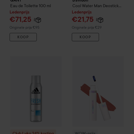
GANT
Davidoff
Eau de Toilette
100 ml
Cool Water Man Deostick
75 ml
Ledenprijs
Ledenprijs
€71,25
€21,75
Normale prijs €95
Normale prijs €29
Originele prijs €95
Originele prijs €29
KOOP
KOOP
WOW-prijs
Wonderskin
Wonder 
Club Lyko 24% korting
Adidas
Fresh
6 in 1 Anti-Perspirant S
Club Lyko 24% korting
WOW-prijs