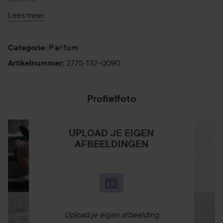
Breng aan op de polsplekken aan de zijkanten van de hals.
Lees meer
Alleen voor uitwendig gebruik. Vermijd contact met de
ogen. Spuit nooit in de buurt van open vuur vanwege
Parfum
brandgevaar.
Categorie
:
2775-132-0090
Artikelnummer
:
90 ml
Profielfoto
UPLOAD JE EIGEN
AFBEELDINGEN
Upload je eigen afbeelding