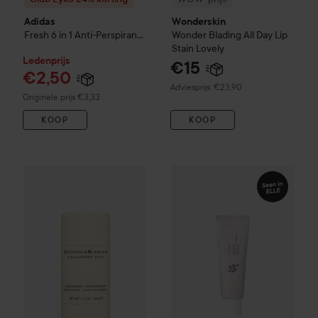
Adidas
Wonderskin
Fresh
6 in 1 Anti-Perspirant
Wonder Blading All Day Lip
Spray For Men
150 ml
Stain
Lovely
Ledenprijs
€15
€2,50
Aanbevolen prijs €23,90
Adviesprijs: €23,90
Normale prijs €3,33
Originele prijs €3,33
KOOP
KOOP
WOW-prijs
Beauty of Joseon
R
Club Lyko 25% korting
DKNY
Cashmere Mist
Deodorant Stic