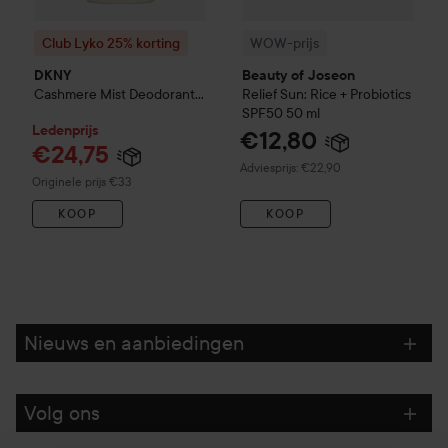
Club Lyko 25% korting
WOW-prijs
DKNY
Beauty of Joseon
Cashmere Mist
Deodorant
Relief Sun: Rice + Probiotics
Stick
50 ml
SPF50
50 ml
Ledenprijs
€12,80
€24,75
Aanbevolen prijs €22,90
Adviesprijs: €22,90
Normale prijs €33
Originele prijs €33
KOOP
KOOP
Nieuws en aanbiedingen
Volg ons