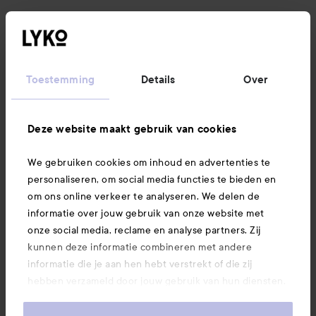
Klantenservice
Informatie
Toestemming
Details
Over
Ook interessant
Deze website maakt gebruik van cookies
We gebruiken cookies om inhoud en advertenties te
Download hier onze app
personaliseren, om social media functies te bieden en
om ons online verkeer te analyseren. We delen de
informatie over jouw gebruik van onze website met
onze social media, reclame en analyse partners. Zij
kunnen deze informatie combineren met andere
informatie die je aan hen hebt verstrekt of die zij
hebben verzameld door jouw gebruik van hun diensten.
Je keurt ons gebruik van cookies goed door onze
website te blijven gebruiken. Voor meer informatie over