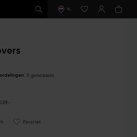
NL
overs
ordelingen
,
5 gemiddeld
€39,-
ch
Favoriet