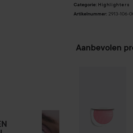
Highlighters
Categorie
:
2913-106-
Artikelnummer
:
Aanbevolen p
Make Up Store
I
SPONSORED
EN
N