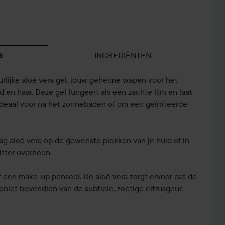
INGREDIËNTEN
G
lijke aloë vera gel, jouw geheime wapen voor het
d en haar. Deze gel fungeert als een zachte lijm en laat
Ideaal voor na het zonnebaden of om een geïrriteerde
ag aloë vera op de gewenste plekken van je huid of in
litter overheen.
f een make-up penseel. De aloë vera zorgt ervoor dat de
. Geniet bovendien van de subtiele, zoetige citrusgeur.