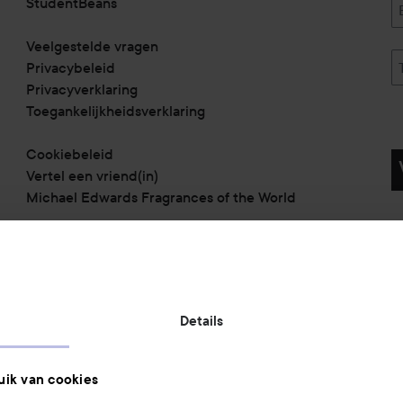
StudentBeans
Veelgestelde vragen
Privacybeleid
Privacyverklaring
Toegankelijkheidsverklaring
Cookiebeleid
Vertel een vriend(in)
Michael Edwards Fragrances of the World
Betaalmethoden:
Details
Verzendmethoden:
ik van cookies