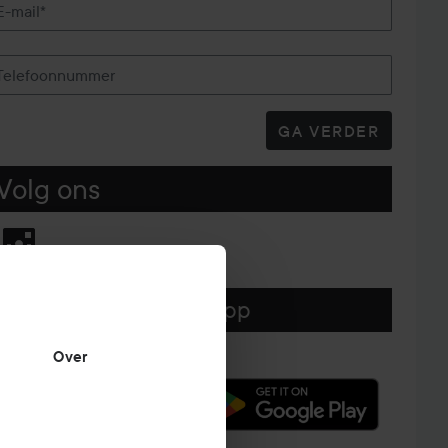
E-mail*
Telefoonnummer
GA VERDER
Volg ons
Download hier onze app
Over