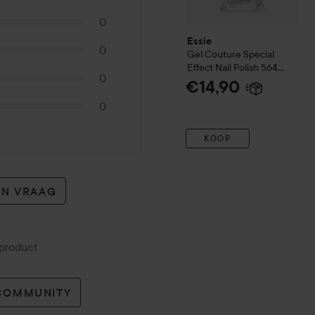
0
Essie
0
Gel Couture
Special
Effect Nail Polish
564
0
Glazed Chrome
€14,90
0
KOOP
EN VRAAG
 product
 COMMUNITY