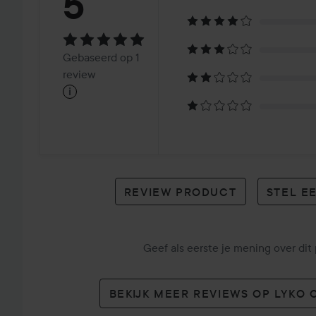
Beoordeling:
5
5
Gebaseerd
Gebaseerd op 1
op
review
i
1
review
REVIEW PRODUCT
STEL E
Geef als eerste je mening over dit
BEKIJK MEER REVIEWS OP LYKO