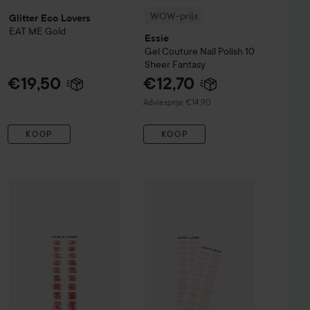
WOW-prijs
Glitter Eco Lovers
EAT ME
Gold
Essie
Gel Couture
Nail Polish
10
Sheer Fantasy
€19,50
€12,70
Aanbevolen prijs €14,90
Adviesprijs: €14,90
KOOP
KOOP
Effect Nail Polish
Love'n Layer
Love Note Funky Sparkle
564 Glazed Chrome
Love'n Layer
Red
Duo Light Pink
€14,90
€13,50
€24,5