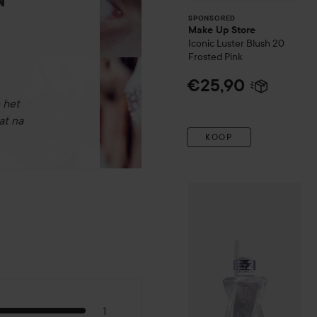
SPONSORED
Make Up Store
Iconic Luster Blush
20
Frosted Pink
€25,90
 het
at na
KOOP
Essie
Gel Couture
Special 
1