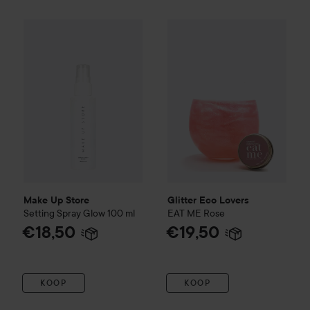
Make Up Store
Setting Spray Glow
Glitter Eco Lovers
100 ml
EAT ME
Ro
€18,50
Make Up Store
Glitter Eco Lovers
Setting Spray Glow
100 ml
EAT ME
Rose
€18,50
€19,50
KOOP
KOOP