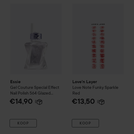
Essie
Gel Couture
Special Effect Nail Polish
Love'n Layer
Love Note Funky
564 Glazed Ch
Essie
Love'n Layer
Gel Couture
Special Effect
Love Note Funky Sparkle
Nail Polish
564 Glazed
Red
Chrome
€14,90
€13,50
KOOP
KOOP