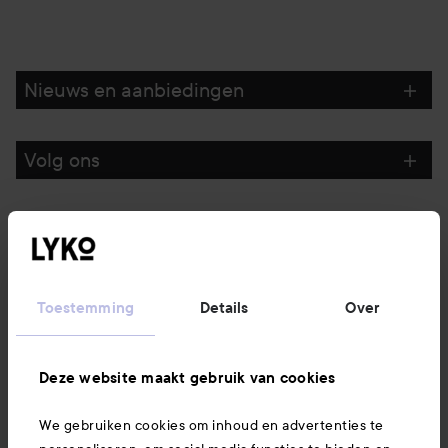
Nieuws en aanbiedingen
Volg ons
Klantenservice
Informatie
Toestemming
Details
Over
Ook interessant
Deze website maakt gebruik van cookies
We gebruiken cookies om inhoud en advertenties te
Download hier onze app