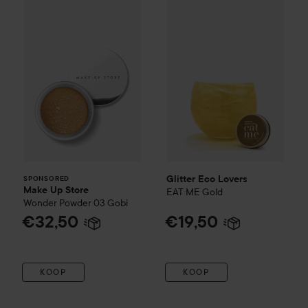
Make Up Store
Wonder Powder
Glitter Eco Lovers
03 Gobi
EAT ME
Go
€32,50
SPONSORED
Glitter Eco Lovers
SPONSORED
Make Up Store
EAT ME
Gold
Wonder Powder
03 Gobi
€32,50
€19,50
KOOP
KOOP