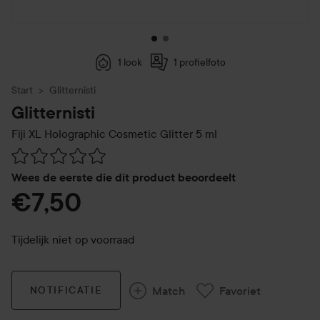
1 look
1 profielfoto
Start
Glitternisti
Glitternisti
Fiji XL Holographic Cosmetic Glitter
5 ml
Ga naar Reviews & reacties
Wees de eerste die dit product beoordeelt
€7,50
Tijdelijk niet op voorraad
Match
Favoriet
NOTIFICATIE