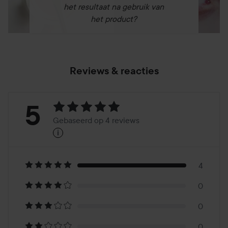
het resultaat na gebruik van
het product?
Reviews & reacties
Beoordeling:
5
Gebaseerd op 4 reviews
i
5
Gebaseerd
op
4
0
4
0
0