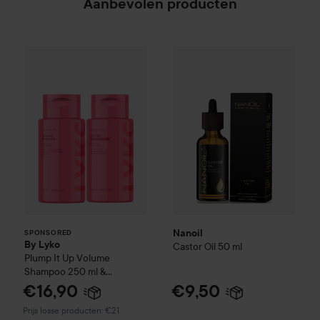
Aanbevolen producten
Nanoil
Castor Oil
50 ml
€9,50
By Lyko
Plump It Up
Volume Shampoo 250 ml & Co
SPONSORED
Nanoil
SPONSORED
By Lyko
Castor Oil
50 ml
Plump It Up
Volume
Shampoo 250 ml &
Conditioner 250 ml
€16,90
€9,50
Prijs losse producten: €21