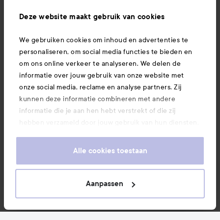
Ook interessant
Deze website maakt gebruik van cookies
We gebruiken cookies om inhoud en advertenties te
Download hier onze app
personaliseren, om social media functies te bieden en
om ons online verkeer te analyseren. We delen de
informatie over jouw gebruik van onze website met
onze social media, reclame en analyse partners. Zij
kunnen deze informatie combineren met andere
informatie die je aan hen hebt verstrekt of die zij
hebben verzameld door jouw gebruik van hun diensten.
Je keurt ons gebruik van cookies goed door onze
website te blijven gebruiken. Voor meer informatie over
Alle cookies toestaan
hoe je je cookie-instellingen kunt wijzigen, verwijzen we
je graag door naar ons cookiebeleid.
Aanpassen
Copyright 2026