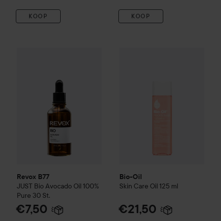
KOOP
KOOP
Revox B77
JUST
Bio Avocado Oil 100% Pure
Bio-Oil
Skin Care Oil
30 St.
125 ml
€7,50
€2
Revox B77
Bio-Oil
JUST
Bio Avocado Oil 100%
Skin Care Oil
125 ml
Pure
30 St.
€7,50
€21,50