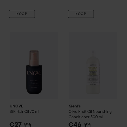
KOOP
KOOP
UNOVE
Silk Hair Oil
70 ml
Kiehl's
Olive Fruit Oil
Nourishi
€27
UNOVE
Kiehl's
Silk Hair Oil
70 ml
Olive Fruit Oil
Nourishing
Conditioner
500 ml
€27
€46