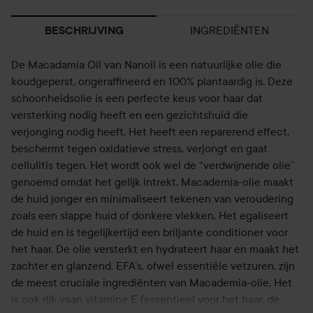
INGREDIËNTEN
BESCHRIJVING
De Macadamia Oil van Nanoil is een natuurlijke olie die
koudgeperst, ongeraffineerd en 100% plantaardig is. Deze
schoonheidsolie is een perfecte keus voor haar dat
versterking nodig heeft en een gezichtshuid die
verjonging nodig heeft. Het heeft een reparerend effect,
beschermt tegen oxidatieve stress, verjongt en gaat
cellulitis tegen. Het wordt ook wel de “verdwijnende olie”
genoemd omdat het gelijk intrekt. Macademia-olie maakt
de huid jonger en minimaliseert tekenen van veroudering
zoals een slappe huid of donkere vlekken. Het egaliseert
de huid en is tegelijkertijd een briljante conditioner voor
het haar. De olie versterkt en hydrateert haar en maakt het
zachter en glanzend. EFA’s, ofwel essentiële vetzuren, zijn
de meest cruciale ingrediënten van Macademia-olie. Het
is ook rijk vaan vitamine E (essentieel voor het haar, de