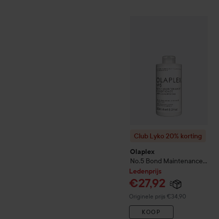
Club Lyko 20% korting
Ola
Club Lyko 20% korting
Olaplex
No.5 Bond Maintenance
Conditioner
250 ml
Ledenprijs
€27,92
Normale prijs €34,90
Originele prijs €34,90
KOOP