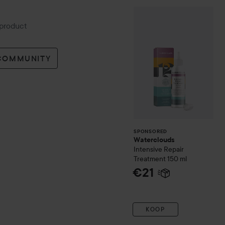
Waterclouds
Inte
SPONSORED
 product
 COMMUNITY
SPONSORED
Waterclouds
Intensive Repair
Treatment
150 ml
€21
KOOP