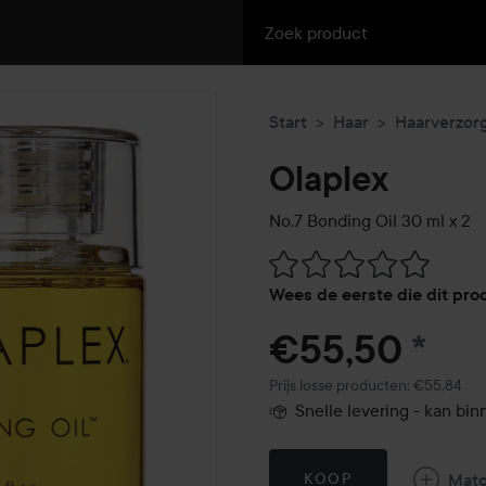
Start
Haar
Haarverzor
Olaplex
No.7 Bonding Oil 30 ml x 2
Ga naar Reviews & reacties
Wees de eerste die dit pro
€55,50
*
Prijs losse producten: €55,84
Snelle levering - kan b
Mat
KOOP