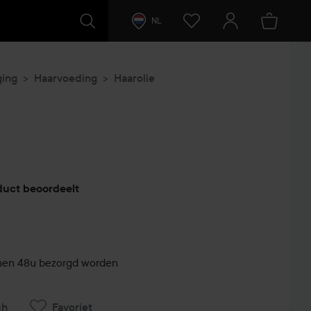
NL
ging
Haarvoeding
Haarolie
duct beoordeelt
innen 48u bezorgd worden
ch
Favoriet