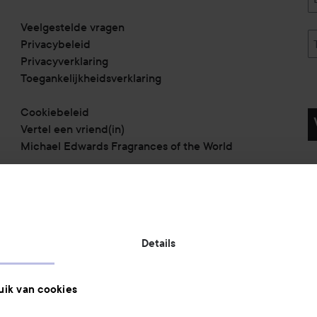
Veelgestelde vragen
Privacybeleid
Privacyverklaring
Toegankelijkheidsverklaring
Cookiebeleid
Vertel een vriend(in)
Michael Edwards Fragrances of the World
Betaalmethoden:
Details
Verzendmethoden:
ik van cookies