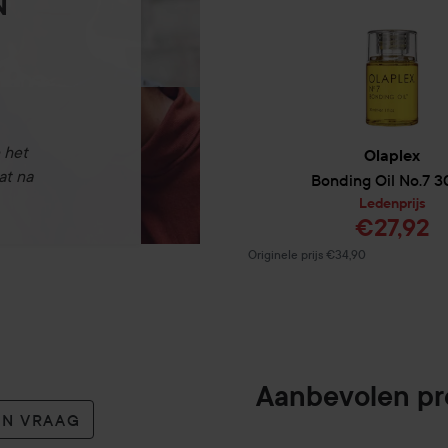
N
 het
Olaplex
at na
Bonding Oil No.7
3
Ledenprijs
€27,92
Normale prijs €34,90
Originele prijs €34,90
Aanbevolen p
EN VRAAG