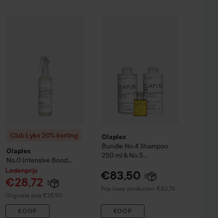
Ledenprijs
Olaplex
Bundle No.4 Shampoo 250 m
€27,92
plex
Club Lyko 20% korting
No.5 Bond Maintenance Conditioner
Olaplex
No.0 Intensive Bond Buildning 
250 ml
Normale prijs €34,90
Club Lyko 20% korting
Olaplex
Bundle No.4 Shampoo
Olaplex
250 ml & No.5
No.0 Intensive Bond
Conditioner 250 ml &
Buildning Hair Treament
Ledenprijs
€83,50
No.7 Bonding Oil 30 ml
155 ml
€28,72
Prijs losse producten: €83,76
Normale prijs €35,90
Originele prijs €35,90
KOOP
KOOP