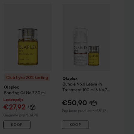
nsive Repair Treatment
150 ml
€21
Ledenprijs
Olaplex
Bundle No.6 Leave-in Trea
€27,92
Club Lyko 20% korting
Olaplex
Bonding Oil No.7
30 ml
Normale prijs €34,
Club Lyko 20% korting
Olaplex
Bundle No.6 Leave-in
Olaplex
Treatment 100 ml & No.7
Bonding Oil No.7
30 ml
Bonding Oil 30 ml
Ledenprijs
€50,90
€27,92
Prijs losse producten: €51,12
Normale prijs €34,90
Originele prijs €34,90
KOOP
KOOP