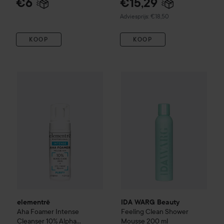
€6
€15,29
Aanbevolen prijs €18,50
Adviesprijs: €18,50
KOOP
KOOP
elementrē
Aha Foamer Intense Cleanser 10% Alpha Hydroxy
IDA WARG Beauty
Feeling Cl
elementrē
IDA WARG Beauty
Aha Foamer Intense
Feeling Clean
Shower
Cleanser 10% Alpha
Mousse
200 ml