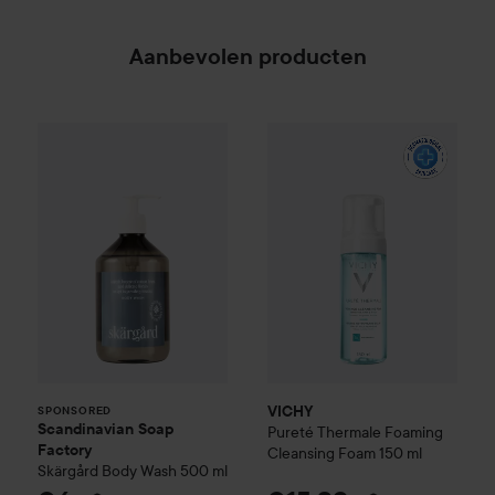
Aanbevolen producten
Scandinavian Soap Factory
Skärgård
Body Wash
50
VICHY
Pureté Thermale
Foami
SPONSORED
VICHY
SPONSORED
Scandinavian Soap
Pureté Thermale
Foaming
Factory
Cleansing Foam
150 ml
Skärgård
Body Wash
500 ml