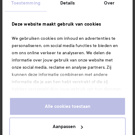
Informatie
Toestemming
Details
Over
Ook interessant
Deze website maakt gebruik van cookies
We gebruiken cookies om inhoud en advertenties te
Download hier onze app
personaliseren, om social media functies te bieden en
om ons online verkeer te analyseren. We delen de
informatie over jouw gebruik van onze website met
onze social media, reclame en analyse partners. Zij
kunnen deze informatie combineren met andere
informatie die je aan hen hebt verstrekt of die zij
hebben verzameld door jouw gebruik van hun diensten.
Je keurt ons gebruik van cookies goed door onze
website te blijven gebruiken. Voor meer informatie over
Alle cookies toestaan
hoe je je cookie-instellingen kunt wijzigen, verwijzen we
je graag door naar ons cookiebeleid.
Aanpassen