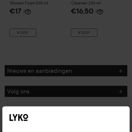
Shower Foam
260 ml
Cleanser
236 ml
€17
€16,50
KOOP
KOOP
Nieuws en aanbiedingen
Volg ons
Klantenservice