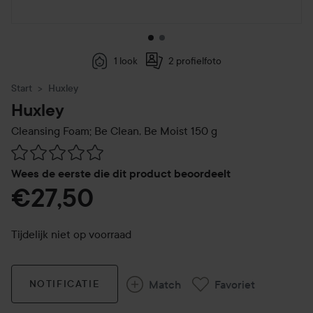
1 look
2 profielfoto
Start
Huxley
Huxley
Cleansing Foam; Be Clean, Be Moist
150 g
Ga naar Reviews & reacties
Wees de eerste die dit product beoordeelt
€27,50
Tijdelijk niet op voorraad
Match
Favoriet
NOTIFICATIE