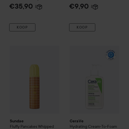
Hydroxy Acid
120 ml
€35,90
€9,90
KOOP
KOOP
Sundae
Fluffy Pancakes Whipped Shower Foam
CeraVe
Hydrating Cream-To-F
260 ml
€17
Sundae
CeraVe
Fluffy Pancakes Whipped
Hydrating Cream-To-Foam