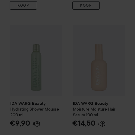
KOOP
KOOP
IDA WARG Beauty
Hydrating
Shower Mousse
IDA WARG Beauty
200 ml
Moisture
Mo
€9,90
IDA WARG Beauty
IDA WARG Beauty
Hydrating
Shower Mousse
Moisture
Moisture Hair
200 ml
Serum
100 ml
€9,90
€14,50