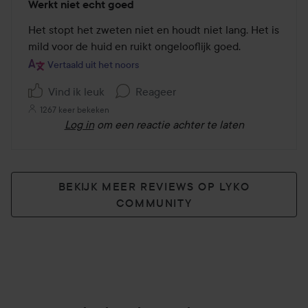
Werkt niet echt goed
3
van
Het stopt het zweten niet en houdt niet lang. Het is 
de
mild voor de huid en ruikt ongelooflijk goed.
5
Vertaald uit het noors
Vind ik leuk
Reageer
1267 keer bekeken
Log in
om een reactie achter te laten
BEKIJK MEER REVIEWS OP LYKO
COMMUNITY