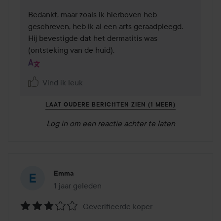
Bedankt, maar zoals ik hierboven heb 
geschreven, heb ik al een arts geraadpleegd. 
Hij bevestigde dat het dermatitis was 
(ontsteking van de huid).
Vind ik leuk
LAAT OUDERE BERICHTEN ZIEN (1 MEER)
Log in
om een reactie achter te laten
Emma
1 jaar geleden
Het bericht is gemaakt 1 jaar geleden
Geverifieerde koper
Beoordeling: