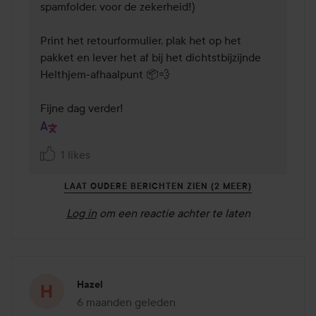
spamfolder, voor de zekerheid!)

Print het retourformulier, plak het op het 
pakket en lever het af bij het dichtstbijzijnde 
Helthjem-afhaalpunt 📦💨

Fijne dag verder!
1 likes
LAAT OUDERE BERICHTEN ZIEN (2 MEER)
Log in
om een reactie achter te laten
Hazel
6 maanden geleden
Het bericht is gemaakt 6 maanden geleden