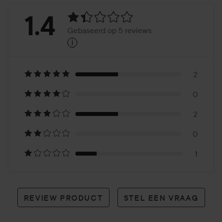
Beoordeling:
1.4
Gebaseerd op 5 reviews
i
1.4
Gebaseerd
op
2
0
5
2
reviews
0
1
REVIEW PRODUCT
STEL EEN VRAAG