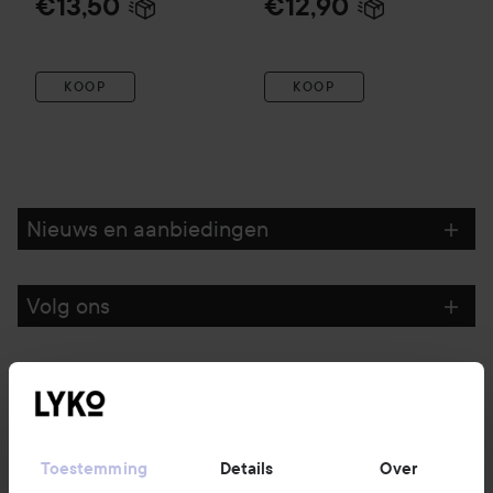
€13,50
€12,90
KOOP
KOOP
Nieuws en aanbiedingen
Volg ons
Klantenservice
Informatie
Toestemming
Details
Over