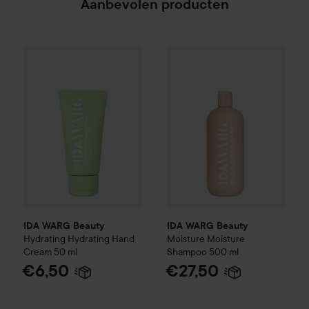
Aanbevolen producten
IDA WARG Beauty
Hydrating
Hydrating Hand Cream
IDA WARG Beauty
Moisture
50 ml
Mo
€6
IDA WARG Beauty
IDA WARG Beauty
Hydrating
Hydrating Hand
Moisture
Moisture
Cream
50 ml
Shampoo
500 ml
€6,50
€27,50