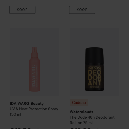
KOOP
KOOP
IDA WARG Beauty
UV & Heat Protection Spray
Cadeau
Waterclouds
150 ml
The Dud
€13,5
Cadeau
IDA WARG Beauty
UV & Heat Protection Spray
Waterclouds
150 ml
The Dude
48h Deodorant
Roll-on
75 ml