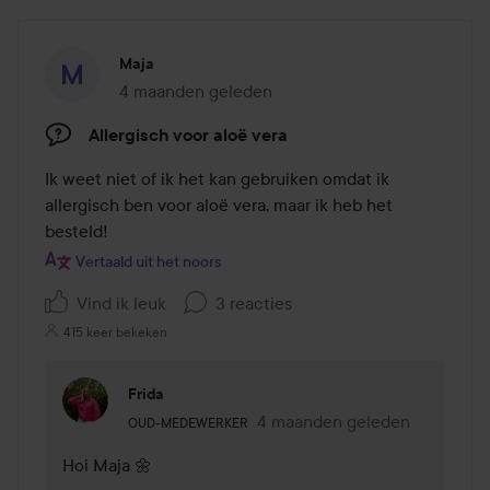
Maja
4 maanden geleden
Het bericht is gemaakt 4 maanden geleden
Allergisch voor aloë vera
Ik weet niet of ik het kan gebruiken omdat ik 
allergisch ben voor aloë vera, maar ik heb het 
besteld!
Vertaald uit het noors
Vind ik leuk
3 reacties
415 keer bekeken
Frida
De rol van de gebruiker: Oud-medewerker.
4 maanden geleden
Reactie geladen 4 maanden g
OUD-MEDEWERKER
Hoi Maja 🌼
