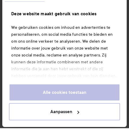
Ook interessant
Deze website maakt gebruik van cookies
We gebruiken cookies om inhoud en advertenties te
Download hier onze app
personaliseren, om social media functies te bieden en
om ons online verkeer te analyseren. We delen de
informatie over jouw gebruik van onze website met
onze social media, reclame en analyse partners. Zij
kunnen deze informatie combineren met andere
informatie die je aan hen hebt verstrekt of die zij
hebben verzameld door jouw gebruik van hun diensten.
Je keurt ons gebruik van cookies goed door onze
website te blijven gebruiken. Voor meer informatie over
Alle cookies toestaan
hoe je je cookie-instellingen kunt wijzigen, verwijzen we
je graag door naar ons cookiebeleid.
Aanpassen
Copyright 2026