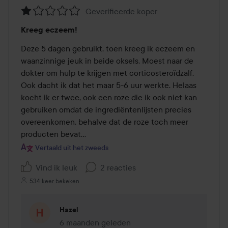
Geverifieerde koper
Beoordeling:
Kreeg eczeem!
1
van
Deze 5 dagen gebruikt, toen kreeg ik eczeem en 
de
waanzinnige jeuk in beide oksels. Moest naar de 
5
dokter om hulp te krijgen met corticosteroïdzalf. 
Ook dacht ik dat het maar 5-6 uur werkte. Helaas 
kocht ik er twee, ook een roze die ik ook niet kan 
gebruiken omdat de ingrediëntenlijsten precies 
overeenkomen, behalve dat de roze toch meer 
producten bevat…
Vertaald uit het zweeds
Vind ik leuk
2 reacties
534 keer bekeken
Hazel
6 maanden geleden
Reactie geladen 6 maanden geleden